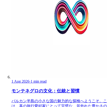
1 Aug 2026
·
1 min read
モンテネグロの文化：伝統と習慣
バルカン半島の小さな国の魅力的な探検へようこそ。こ
は、真の旅行愛好家にとって完璧な、並外れた豊かさの