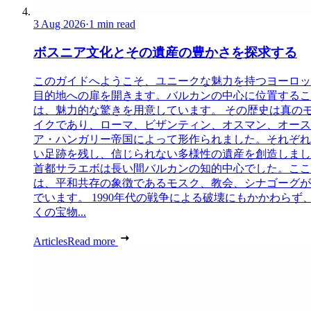
3 Aug 2026
·
1 min read
ボスニア文化とその遺産の豊かさを探求する
このガイドへようこそ、ユニークな魅力を持つヨーロッ
目的地への扉を開きます。バルカンの中心に位置するこ
は、魅力的な驚きを用意しています。 その歴史は真の
イクであり、ローマ、ビザンティン、オスマン、オース
ア・ハンガリー帝国によって形作られました。それぞれ
い足跡を残し、信じられない多様性の遺産を創造しまし
首都サラエボは長い間バルカンの知的中心でした。ここ
は、平和共存の象徴であるモスク、教会、シナゴーグが
でいます。 1990年代の戦争による破壊にもかかわらず
くの宝物...
Articles
Read more