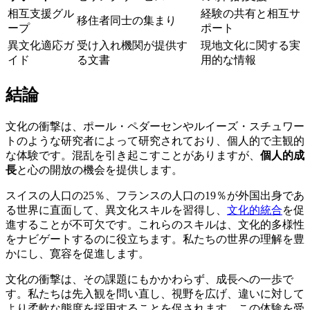
相互支援グル
経験の共有と相互サ
移住者同士の集まり
ープ
ポート
異文化適応ガ
受け入れ機関が提供す
現地文化に関する実
イド
る文書
用的な情報
結論
文化の衝撃は、ポール・ペダーセンやルイーズ・スチュワー
トのような研究者によって研究されており、個人的で主観的
な体験です。混乱を引き起こすことがありますが、
個人的成
長
と心の開放の機会を提供します。
スイスの人口の25％、フランスの人口の19％が外国出身であ
る世界に直面して、異文化スキルを習得し、
文化的統合
を促
進することが不可欠です。これらのスキルは、文化的多様性
をナビゲートするのに役立ちます。私たちの世界の理解を豊
かにし、寛容を促進します。
文化の衝撃は、その課題にもかかわらず、成長への一歩で
す。私たちは先入観を問い直し、視野を広げ、違いに対して
より柔軟な態度を採用することを促されます。この体験を受