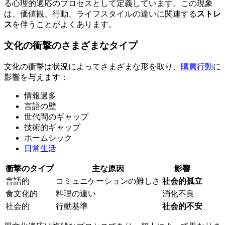
る心理的適応のプロセスとして定義しています。この現象
は、価値観、行動、ライフスタイルの違いに関連する
ストレ
ス
を伴うことがよくあります。
文化の衝撃のさまざまなタイプ
文化の衝撃は状況によってさまざまな形を取り、
購買行動
に
影響を与えます：
情報過多
言語の壁
世代間のギャップ
技術的ギャップ
ホームシック
日常生活
衝撃のタイプ
主な原因
影響
言語的
コミュニケーションの難しさ
社会的孤立
食文化的
料理の違い
消化不良
社会的
行動基準
社会的不安