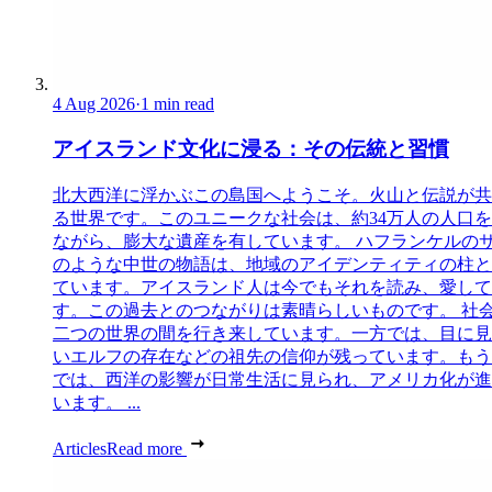
4 Aug 2026
·
1 min read
アイスランド文化に浸る：その伝統と習慣
北大西洋に浮かぶこの島国へようこそ。火山と伝説が共
る世界です。このユニークな社会は、約34万人の人口
ながら、膨大な遺産を有しています。 ハフランケルの
のような中世の物語は、地域のアイデンティティの柱と
ています。アイスランド人は今でもそれを読み、愛して
す。この過去とのつながりは素晴らしいものです。 社
二つの世界の間を行き来しています。一方では、目に見
いエルフの存在などの祖先の信仰が残っています。もう
では、西洋の影響が日常生活に見られ、アメリカ化が進
います。 ...
Articles
Read more