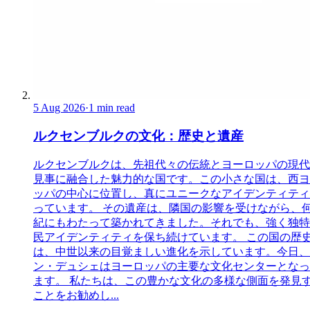
5 Aug 2026
·
1 min read
ルクセンブルクの文化：歴史と遺産
ルクセンブルクは、先祖代々の伝統とヨーロッパの現代
見事に融合した魅力的な国です。この小さな国は、西ヨ
ッパの中心に位置し、真にユニークなアイデンティティ
っています。 その遺産は、隣国の影響を受けながら、
紀にもわたって築かれてきました。それでも、強く独特
民アイデンティティを保ち続けています。 この国の歴
は、中世以来の目覚ましい進化を示しています。今日、
ン・デュシェはヨーロッパの主要な文化センターとなっ
ます。 私たちは、この豊かな文化の多様な側面を発見
ことをお勧めし...