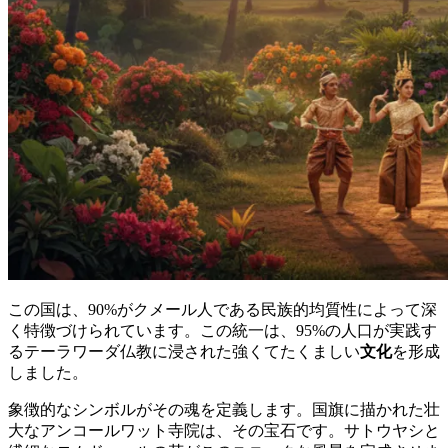
この国は、90%がクメール人である民族的均質性によって深
く特徴づけられています。この統一は、95%の人口が実践す
るテーラワーダ仏教に浸された強くてたくましい
文化
を形成
しました。
象徴的なシンボルがその魂を定義します。国旗に描かれた壮
大なアンコールワット寺院は、その宝石です。サトウヤシと