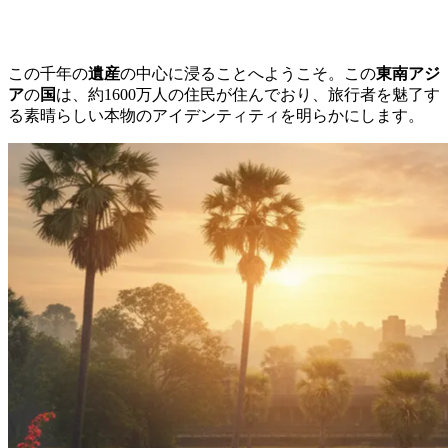
この千年の
遺産
の中心に浸ることへようこそ。この
東南アジ
ア
の
国
は、約1600万人の住民が住んでおり、旅行者を魅了す
る素晴らしい本物のアイデンティティを明らかにします。