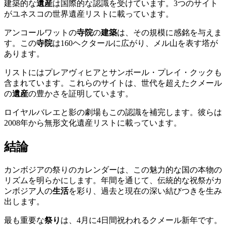
建築的な
遺産
は国際的な認識を受けています。3つのサイト
がユネスコの世界遺産リストに載っています。
アンコールワットの
寺院
の
建築
は、その規模に感銘を与えま
す。この
寺院
は160ヘクタールに広がり、メル山を表す塔が
あります。
リストにはプレアヴィヒアとサンボール・プレイ・クックも
含まれています。これらのサイトは、世代を超えたクメール
の
遺産
の豊かさを証明しています。
ロイヤルバレエと影の劇場もこの認識を補完します。彼らは
2008年から無形文化遺産リストに載っています。
結論
カンボジアの祭りのカレンダーは、この魅力的な国の本物の
リズムを明らかにします。年間を通じて、伝統的な祝祭がカ
ンボジア人の
生活
を彩り、過去と現在の深い結びつきを生み
出します。
最も重要な
祭り
は、4月に4日間祝われるクメール新年です。