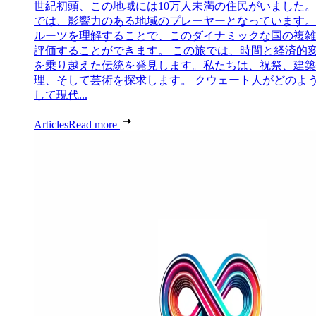
世紀初頭、この地域には10万人未満の住民がいました
では、影響力のある地域のプレーヤーとなっています。
ルーツを理解することで、このダイナミックな国の複雑
評価することができます。 この旅では、時間と経済的
を乗り越えた伝統を発見します。私たちは、祝祭、建築
理、そして芸術を探求します。 クウェート人がどのよ
して現代...
Articles
Read more