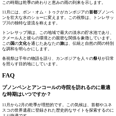
この時期は乾季の終わりと恵みの雨の到来を示します。
11月には、ボン・オム・トゥクがカンボジアの
首都
プノンペ
ンを壮大な水のショーに変えます。この祝祭は、トンレサッ
プ川の独特な逆流を称えます。
トンレサップ湖は、この地域で最大の淡水の貯水池であり、
クメール人と彼らの環境との親密な関係を象徴しています。
この
国
の
文化
を通じたあなたの
旅
は、伝統と自然の間の特別
な調和を明らかにします。
各祝祭は千年の物語を語り、カンボジアを人々の
祭り
が日常
を照らす目的地にしています。
FAQ
プノンペンとアンコールの寺院を訪れるのに最適
な時期はいつですか？
11月から2月の乾季が理想的です。この気候は、首都やユネ
スコの世界遺産に登録された歴史的なサイトを探索するのに
より快適です。