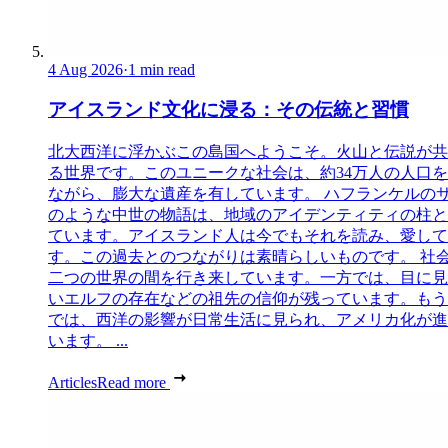
4 Aug 2026
·
1 min read
アイスランド文化に浸る：その伝統と習慣
北大西洋に浮かぶこの島国へようこそ。火山と伝説が共
る世界です。このユニークな社会は、約34万人の人口
ながら、膨大な遺産を有しています。 ハフランケルの
のような中世の物語は、地域のアイデンティティの柱と
ています。アイスランド人は今でもそれを読み、愛して
す。この過去とのつながりは素晴らしいものです。 社
二つの世界の間を行き来しています。一方では、目に見
いエルフの存在などの祖先の信仰が残っています。もう
では、西洋の影響が日常生活に見られ、アメリカ化が進
います。 ...
Articles
Read more