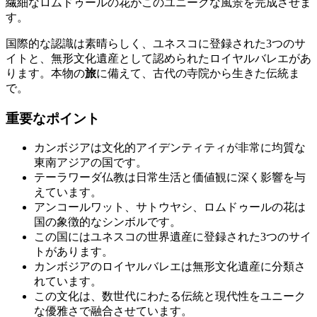
繊細なロムドゥールの花がこのユニークな風景を完成させま
す。
国際的な認識は素晴らしく、ユネスコに登録された3つのサ
イトと、無形文化遺産として認められたロイヤルバレエがあ
ります。本物の
旅
に備えて、古代の寺院から生きた伝統ま
で。
重要なポイント
カンボジアは文化的アイデンティティが非常に均質な
東南アジアの国です。
テーラワーダ仏教は日常生活と価値観に深く影響を与
えています。
アンコールワット、サトウヤシ、ロムドゥールの花は
国の象徴的なシンボルです。
この国にはユネスコの世界遺産に登録された3つのサイ
トがあります。
カンボジアのロイヤルバレエは無形文化遺産に分類さ
れています。
この文化は、数世代にわたる伝統と現代性をユニーク
な優雅さで融合させています。