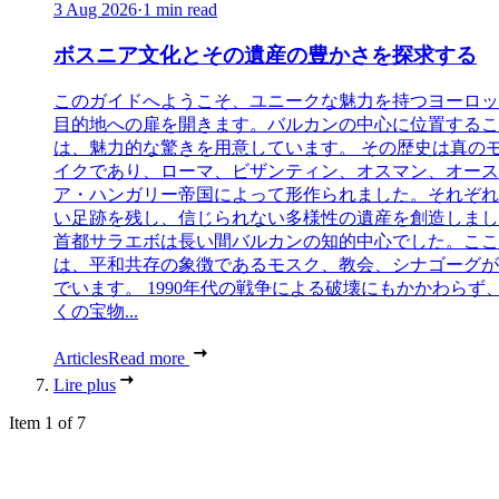
3 Aug 2026
·
1 min read
ボスニア文化とその遺産の豊かさを探求する
このガイドへようこそ、ユニークな魅力を持つヨーロッ
目的地への扉を開きます。バルカンの中心に位置するこ
は、魅力的な驚きを用意しています。 その歴史は真の
イクであり、ローマ、ビザンティン、オスマン、オース
ア・ハンガリー帝国によって形作られました。それぞれ
い足跡を残し、信じられない多様性の遺産を創造しまし
首都サラエボは長い間バルカンの知的中心でした。ここ
は、平和共存の象徴であるモスク、教会、シナゴーグが
でいます。 1990年代の戦争による破壊にもかかわらず
くの宝物...
Articles
Read more
Lire plus
Item 1 of 7