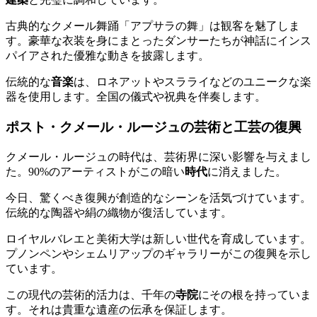
古典的なクメール舞踊「アプサラの舞」は観客を魅了しま
す。豪華な衣装を身にまとったダンサーたちが神話にインス
パイアされた優雅な動きを披露します。
伝統的な
音楽
は、ロネアットやスラライなどのユニークな楽
器を使用します。全国の儀式や祝典を伴奏します。
ポスト・クメール・ルージュの芸術と工芸の復興
クメール・ルージュの時代は、芸術界に深い影響を与えまし
た。90%のアーティストがこの暗い
時代
に消えました。
今日、驚くべき復興が創造的なシーンを活気づけています。
伝統的な陶器や絹の織物が復活しています。
ロイヤルバレエと美術大学は新しい世代を育成しています。
プノンペンやシェムリアップのギャラリーがこの復興を示し
ています。
この現代の芸術的活力は、千年の
寺院
にその根を持っていま
す。それは貴重な遺産の伝承を保証します。