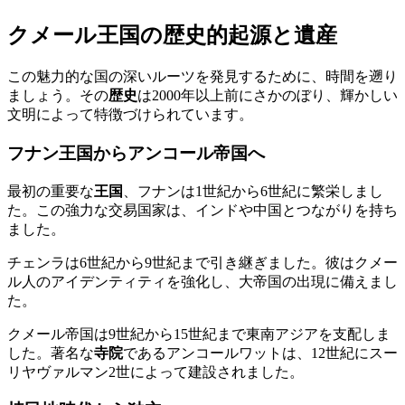
クメール王国の歴史的起源と遺産
この魅力的な国の深いルーツを発見するために、時間を遡り
ましょう。その
歴史
は2000年以上前にさかのぼり、輝かしい
文明によって特徴づけられています。
フナン王国からアンコール帝国へ
最初の重要な
王国
、フナンは1世紀から6世紀に繁栄しまし
た。この強力な交易国家は、インドや中国とつながりを持ち
ました。
チェンラは6世紀から9世紀まで引き継ぎました。彼はクメー
ル人のアイデンティティを強化し、大帝国の出現に備えまし
た。
クメール帝国は9世紀から15世紀まで東南アジアを支配しま
した。著名な
寺院
であるアンコールワットは、12世紀にスー
リヤヴァルマン2世によって建設されました。