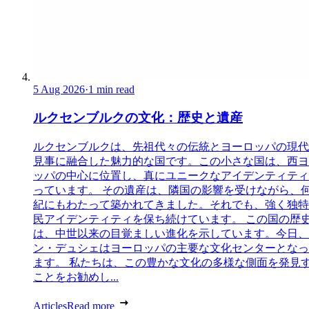
5 Aug 2026
·
1 min read
ルクセンブルクの文化：歴史と遺産
ルクセンブルクは、先祖代々の伝統とヨーロッパの現代
見事に融合した魅力的な国です。この小さな国は、西ヨ
ッパの中心に位置し、真にユニークなアイデンティティ
っています。 その遺産は、隣国の影響を受けながら、
紀にもわたって築かれてきました。それでも、強く独特
民アイデンティティを保ち続けています。 この国の歴
は、中世以来の目覚ましい進化を示しています。今日、
ン・デュシェはヨーロッパの主要な文化センターとなっ
ます。 私たちは、この豊かな文化の多様な側面を発見
ことをお勧めし...
Articles
Read more