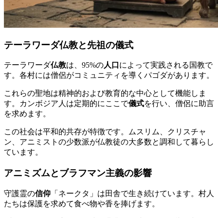
テーラワーダ仏教と先祖の儀式
テーラワーダ
仏教
は、95%の
人口
によって実践される国教で
す。各村には僧侶がコミュニティを導くパゴダがあります。
これらの聖地は精神的および教育的な中心として機能しま
す。カンボジア人は定期的にここで
儀式
を行い、僧侶に助言
を求めます。
この社会は平和的共存が特徴です。ムスリム、クリスチャ
ン、アニミストの少数派が仏教徒の大多数と調和して暮らし
ています。
アニミズムとブラフマン主義の影響
守護霊の
信仰
「ネークタ」は田舎で生き続けています。村人
たちは保護を求めて食べ物や香を捧げます。