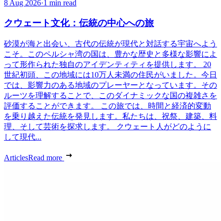
8 Aug 2026
·
1 min read
クウェート文化：伝統の中心への旅
砂漠が海と出会い、古代の伝統が現代と対話する宇宙へよう
こそ。このペルシャ湾の国は、豊かな歴史と多様な影響によ
って形作られた独自のアイデンティティを提供します。 20
世紀初頭、この地域には10万人未満の住民がいました。今日
では、影響力のある地域のプレーヤーとなっています。その
ルーツを理解することで、このダイナミックな国の複雑さを
評価することができます。 この旅では、時間と経済的変動
を乗り越えた伝統を発見します。私たちは、祝祭、建築、料
理、そして芸術を探求します。 クウェート人がどのように
して現代...
Articles
Read more