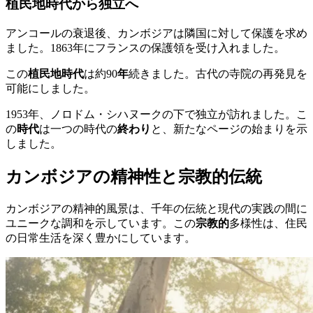
植民地時代から独立へ
アンコールの衰退後、カンボジアは隣国に対して保護を求め
ました。1863年にフランスの保護領を受け入れました。
この
植民地時代
は約90
年
続きました。古代の寺院の再発見を
可能にしました。
1953年、ノロドム・シハヌークの下で独立が訪れました。こ
の
時代
は一つの時代の
終わり
と、新たなページの始まりを示
しました。
カンボジアの精神性と宗教的伝統
カンボジアの精神的風景は、千年の伝統と現代の実践の間に
ユニークな調和を示しています。この
宗教的
多様性は、住民
の日常生活を深く豊かにしています。