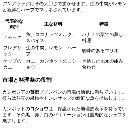
フレアサック
はその大胆さで驚かせます。生の牛肉がレモン
と新鮮なハーブでマリネされています。
代表的な
主な材料
特徴
料理
魚、ココナッツミルク、
バナナの葉での蒸し
アモック
スパイス
料理
フレアサ
生の牛肉、レモン、ハー
酸味のあるマリネ
ック
ブ
ケップの
カニ、カンポットのコシ
卓越した地元の組み
カニ
ョウ
合わせ
市場と料理祭の役割
カンボジアの
首都
プノンペンの市場は活気に満ちています。
彼らは熱帯の果物やトンレサップの新鮮な魚を提供します。
カンポットの
コショウ
は、保護された地理的表示を持ってい
ます。その黒、赤、白のバリエーションは国際的なシェフを
魅了します。