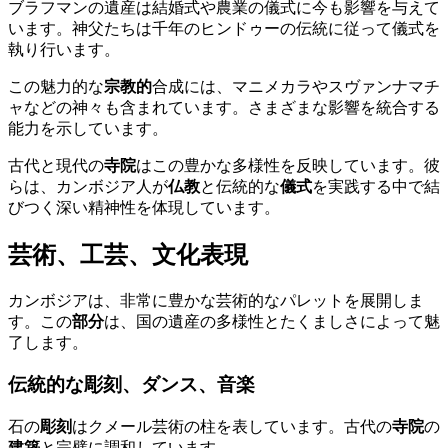
ブラフマンの遺産は結婚式や農業の儀式に今も影響を与えて
います。神父たちは千年のヒンドゥーの伝統に従って儀式を
執り行います。
この魅力的な
宗教的
合成には、マニメカラやスヴァンナマチ
ャなどの神々も含まれています。さまざまな影響を統合する
能力を示しています。
古代と現代の
寺院
はこの豊かな多様性を反映しています。彼
らは、カンボジア人が
仏教
と伝統的な
儀式
を実践する中で結
びつく深い精神性を体現しています。
芸術、工芸、文化表現
カンボジアは、非常に豊かな芸術的なパレットを展開しま
す。この
部分
は、国の遺産の多様性とたくましさによって魅
了します。
伝統的な彫刻、ダンス、音楽
石の
彫刻
はクメール芸術の柱を表しています。古代の
寺院
の
建築
と完璧に調和しています。