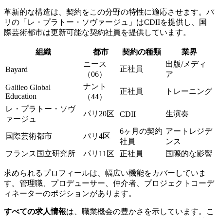
革新的な構造は、契約をこの分野の特性に適応させます。パ
リの「レ・プラトー・ソヴァージュ」はCDIIを提供し、国
際芸術都市は更新可能な契約社員を提供しています。
組織
都市
契約の種類
業界
ニース
出版/メディ
正社員
Bayard
（06）
ア
ナント
Galileo Global
正社員
トレーニング
Education
（44）
レ・プラトー・ソヴ
パリ20区
生演奏
CDII
ァージュ
6ヶ月の契約
アートレジデ
国際芸術都市
パリ4区
社員
ンス
フランス国立研究所
パリ11区
正社員
国際的な影響
求められるプロフィールは、幅広い機能をカバーしていま
す。管理職、プロデューサー、仲介者、プロジェクトコーデ
ィネーターのポジションがあります。
すべての求人情報
は、職業機会の豊かさを示しています。こ