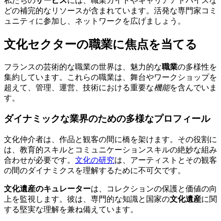
私たちの
サービス
には、職業ガイドやキャリアアドバイスな
どの補完的なリソースが含まれています。活発な専門家コミ
ュニティに参加し、ネットワークを広げましょう。
文化セクターの職業に焦点を当てる
フランスの芸術的な職業の世界は、魅力的な
職業
の多様性を
集約しています。これらの職業は、舞台やワークショップを
超えて、管理、運営、技術における重要な
機能
を含んでいま
す。
ダイナミックな業界のための多様なプロフィール
文化仲介者は、作品と観客の間に橋を架けます。その役割に
は、教育的スキルとコミュニケーションスキルの絶妙な組み
合わせが必要です。
文化の研究
は、アーティストとその観客
の間のダイナミクスを理解するために不可欠です。
文化遺産のキュレーター
は、コレクションの保護と価値の向
上を監視します。彼は、専門的な知識と国家の
文化遺産
に関
する堅実な理解を兼ね備えています。