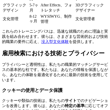
グラフィック
5-7ヶ
After Effects、フォ
3Dグラフィック
デザイン
月
トレタッチ
デザイナー
8-12
WYSIWYG、制作
文化管理
文化管理者
ヶ月
管理
これらのトレーニングパスは、迅速な就職のために理論と実
践を組み合わせます。彼らは、さまざまな芸術的および技術
的職業の要件に応え、
没入型文化体験
を提供します。
雇用検索における技術とプライバシー
プライバシーと透明性は、私たちの職業的マッチングサービ
スの基本的な柱です。私たちは、あなたの情報を保護しなが
ら、あなたの体験を最適化するために最新の技術を使用して
います。
クッキーの使用とデータ保護
クッキーや類似の技術は、私たちの
サイト
でのナビゲーショ
ンを改善します。彼らは、あなたの
特定の基準
に応じてオフ