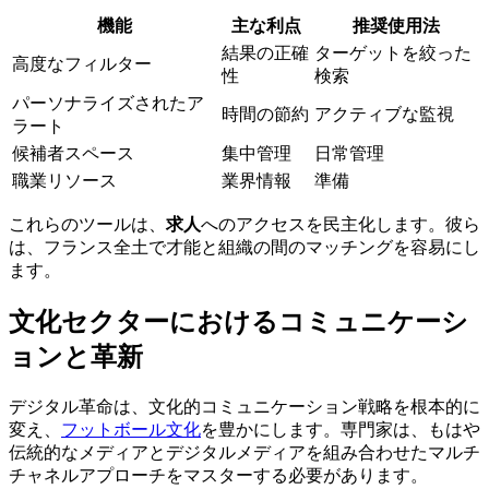
機能
主な利点
推奨使用法
結果の正確
ターゲットを絞った
高度なフィルター
性
検索
パーソナライズされたア
時間の節約
アクティブな監視
ラート
候補者スペース
集中管理
日常管理
職業リソース
業界情報
準備
これらのツールは、
求人
へのアクセスを民主化します。彼ら
は、フランス全土で才能と組織の間のマッチングを容易にし
ます。
文化セクターにおけるコミュニケーシ
ョンと革新
デジタル革命は、文化的コミュニケーション戦略を根本的に
変え、
フットボール文化
を豊かにします。専門家は、もはや
伝統的なメディアとデジタルメディアを組み合わせたマルチ
チャネルアプローチをマスターする必要があります。