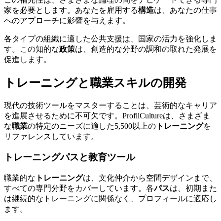
家を必要とします。あなたを雇用する
構造
は、あなたの仕事
へのアプローチに影響を与えます。
各タイプの組織に適した公共支援は、国家の活力を強化しま
す。この知的な
政策
は、創造的な分野の調和の取れた発展を
促進します。
トレーニングと職業スキルの開発
現代の技術ツールをマスターすることは、芸術的なキャリア
を進展させるために不可欠です。ProfilCultureは、さまざま
な
職業
の特定のニーズに適した5,500以上の
トレーニング
を
リファレンスしています。
トレーニングパスと教育ツール
職業的な
トレーニング
は、文化仲介から空間デザインまで、
すべての専門分野をカバーしています。各
パス
は、初期また
は継続的なトレーニングに関係なく、プロフィールに適応し
ます。