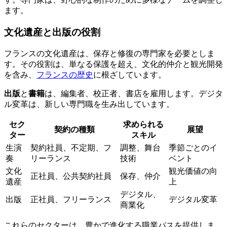
ます。
文化遺産と出版の役割
フランスの文化遺産は、保存と修復の専門家を必要としま
す。その役割は、単なる保護を超え、文化的仲介と観光開発
を含み、
フランスの歴史
に根ざしています。
出版
と
書籍
は、編集者、校正者、書店を雇用します。デジタ
ル変革は、新しい専門職を生み出しています。
セク
求められる
契約の種類
展望
ター
スキル
生演
契約社員、不定期、フ
調整、舞台
季節ごとのイ
奏
リーランス
技術
ベント
文化
観光価値の向
正社員、公共契約社員
保存、仲介
遺産
上
デジタル、
出版
正社員、フリーランス
デジタル変革
商業化
これらのセクターは、豊かで進化する職業パスを提供しま