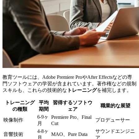
教育ツールには、Adobe Premiere ProやAfter Effectsなどの専
門ソフトウェアの学習が含まれています。著作権などの規制
スキルも、これらの技術的な
トレーニング
を補完します。
トレーニング
平均
習得するソフトウ
職業的な展望
の種類
期間
ェア
6-9ヶ
Premiere Pro、Final
映像制作
プロデューサー
月
Cut
4-8ヶ
サウンドエンジニ
音響技術
MAO、Pure Data
月
ア