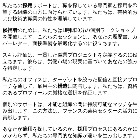
私たちの
採用
サポートは、職を探している専門家と採用を希
望する組織の両方に向けられています。私たちは、芸術的お
よび技術的職業の特性を理解しています。
候補者
のために、私たちは1時間30分の個別ワークショップ
を開催します。これらのセッションは、あなたの履歴書、カ
バーレター、面接準備を最適化するのに役立ちます。
スキル評価は、一貫した職業プロジェクトを定義するのに役
立ちます。彼らは、労働市場の現実に基づいてあなたの強み
を特定します。
私たちのオフィスは、ターゲットを絞った配信と直接アプロ
ーチを通じて、雇用主の
構造
に関与します。私たちは、資格
のあるプロフィールの厳格な選択を保証します。
個別のサポートは、才能と組織の間に持続可能なマッチを生
み出します。この方法は、フランスの芸術セクターの活力に
貢献します。
あなたが
雇用
を探しているのか、
採用
プロセスにあるのかに
かかわらず、私たちの専門的な知識が違いを生み出します。