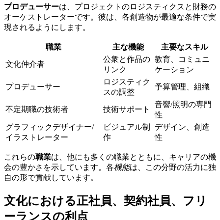
プロデューサー
は、プロジェクトのロジスティクスと財務の
オーケストレーターです。彼は、各創造物が最適な条件で実
現されるようにします。
職業
主な機能
主要なスキル
公衆と作品の
教育、コミュニ
文化仲介者
リンク
ケーション
ロジスティク
プロデューサー
予算管理、組織
スの調整
音響/照明の専門
不定期職の技術者
技術サポート
性
グラフィックデザイナー/
ビジュアル制
デザイン、創造
イラストレーター
作
性
これらの
職業
は、他にも多くの職業とともに、キャリアの機
会の豊かさを示しています。各
機能
は、この分野の活力に独
自の形で貢献しています。
文化における正社員、契約社員、フリ
ーランスの利点