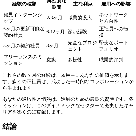
典型的な
経験の種類
主な利点
雇用への影響
期間
発見インターンシ
ネットワーク
2-3ヶ月
職業的没入
ップ
と方向性
6ヶ月の更新可能な
正社員への転
6-12ヶ月
深い経験
契約社員
換
完全なプロジ
堅実なポート
8ヶ月の契約社員
8ヶ月
ェクト
フォリオ
フリーランスのミ
変動
多様性
職業的評判
ッション
これらの数ヶ月の経験は、雇用主にあなたの価値を示しま
す。多くの正社員は、成功した一時的なコラボレーションか
ら生まれます。
あなたの適応性と情熱は、進展のための最良の資産です。各
ミッションは、このダイナミックなセクターで充実したキャ
リアを築くのに貢献します。
結論