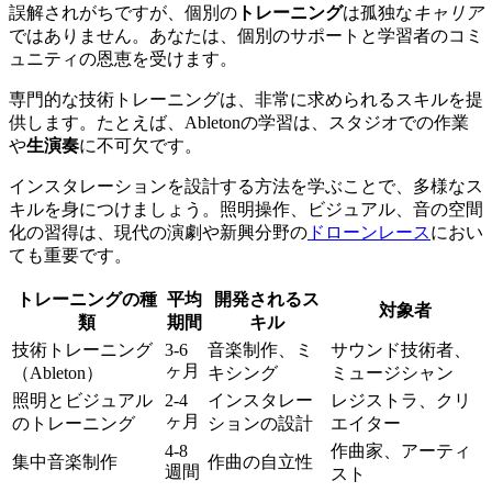
誤解されがちですが、個別の
トレーニング
は孤独な
キャリア
ではありません。あなたは、個別のサポートと学習者のコミ
ュニティの恩恵を受けます。
専門的な技術トレーニングは、非常に求められるスキルを提
供します。たとえば、Abletonの学習は、スタジオでの作業
や
生演奏
に不可欠です。
インスタレーションを設計する方法を学ぶことで、多様なス
キルを身につけましょう。照明操作、ビジュアル、音の空間
化の習得は、現代の演劇や新興分野の
ドローンレース
におい
ても重要です。
トレーニングの種
平均
開発されるス
対象者
類
期間
キル
技術トレーニング
3-6
音楽制作、ミ
サウンド技術者、
ヶ月
（Ableton）
キシング
ミュージシャン
照明とビジュアル
2-4
インスタレー
レジストラ、クリ
ヶ月
のトレーニング
ションの設計
エイター
4-8
作曲家、アーティ
集中音楽制作
作曲の自立性
週間
スト