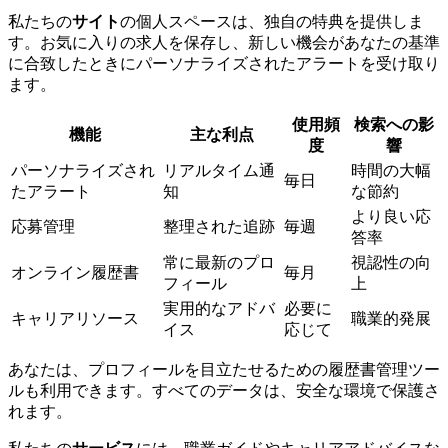
私たちの
サイト
の個人スペースは、独自の特典を提供しま
す。お気に入りの求人を保存し、新しい機会があなたの基準
に合致したときにパーソナライズされたアラートを受け取り
ます。
使用頻
検索への影
機能
主な利点
度
響
パーソナライズされ
リアルタイム通
時間の大幅
毎日
たアラート
知
な節約
より良い応
応募管理
整理された追跡
毎週
答率
常に最新のプロ
視認性の向
オンライン履歴書
毎月
フィール
上
実用的なアドバ
必要に
キャリアリソース
職業的発展
イス
応じて
あなたは、プロフィールを目立たせるための履歴書管理ツー
ルも利用できます。すべてのデータは、安全な環境で保護さ
れます。