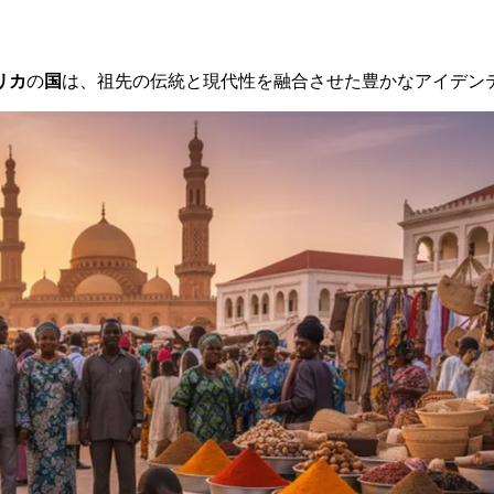
リカ
の
国
は、祖先の伝統と現代性を融合させた豊かなアイデン