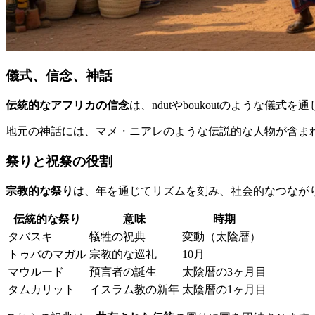
儀式、信念、神話
伝統的なアフリカの信念
は、ndutやboukoutのような儀
地元の神話には、マメ・ニアレのような伝説的な人物が含ま
祭りと祝祭の役割
宗教的な祭り
は、年を通じてリズムを刻み、社会的なつなが
伝統的な祭り
意味
時期
タバスキ
犠牲の祝典
変動（太陰暦）
トゥバのマガル
宗教的な巡礼
10月
マウルード
預言者の誕生
太陰暦の3ヶ月目
タムカリット
イスラム教の新年
太陰暦の1ヶ月目