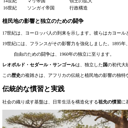
14世紀
マリ帝国
領土の拡大
16世紀
ソンガイ帝国
行政構造
植民地の影響と独立のための闘争
17世紀は、ヨーロッパ人の到来を示します。彼らはカヨー
19世紀には、フランスがその影響力を強化しました。1895年
自由のための闘争は、1960年の独立に至ります。
レオポルド・セダール・サンゴール
は、独立した
国
の初代大
この
歴史
の複雑さは、アフリカの伝統と植民地の影響の独特
伝統的な慣習と実践
社会の織り成す基盤は、日常生活を構造化する
祖先の慣習
に