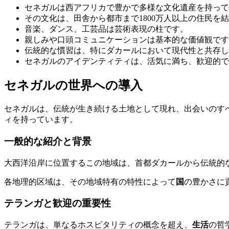
セネガルは西アフリカで豊かで多様な文化遺産を持って
その文化は、田舎から都市まで1800万人以上の住民を
音楽、ダンス、工芸品は芸術表現の柱です。
親しみや口頭コミュニケーションは基本的な価値観です
伝統的な慣習は、特にダカールにおいて現代性と共存し
セネガルのアイデンティティは、活気に満ち、歓迎的で
セネガルの世界への導入
セネガルは、伝統が生き続ける土地として現れ、出会いのす
ィを持っています。
一般的な紹介と背景
大西洋沿岸に位置するこの地域は、首都ダカールから伝統的
各地理的区域は、その地域特有の特性によって
国
の豊かさに
テランガと歓迎の重要性
テランガは、単なるホスピタリティの概念を超え、
生活
の哲