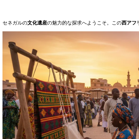
セネガルの
文化遺産
の魅力的な探求へようこそ。この
西アフ