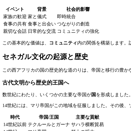
イベント
背景
社会的影響
家族の歓迎
家と儀式
即時統合
食事の共有
食事と出会い
つながりの創造
親切な会話
日常的な交流
コミュニティの強化
この基本的な価値は、
コミュニティ
内の関係を構築します。
セネガル文化の起源と歴史
この西アフリカの国の歴史的な道のりは、帝国と移行の豊か
古代文明から歴史的王国へ
数世紀にわたり、いくつかの主要な帝国が
国
を形成しました
14世紀には、マリ帝国がこの地域を征服しました。その後
時代
帝国/王国
主要な貢献
14世紀以前
テクルールとガーナ
サハラ横断貿易