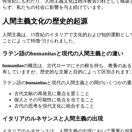
何世紀にもわたり、人間主義文化は西洋教育の柱として構築
らず、私たちの社会に影響を与え続けています。
人間主義文化の歴史的起源
人間主義は、15世紀のイタリアで文化的および知的運動と
ことによって特徴づけられました。
ラテン語のhumanitasと現代の人間主義との違い
humanitas
の概念は、古代ローマにその根を持ち、教養のある
有していますが、歴史的な文脈と目的によって区別されます
ラテン語の
humanitas
と現代の人間主義との間のいくつかの重
古代文献の再発見に重点を置くこと
個人とその可能性に焦点を当てること
古代の思考を現代文化に統合すること
イタリアのルネサンスと人間主義の出現
イタリアのルネサンスは、人間主義の出現において重要な役