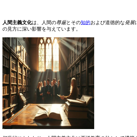
人間主義文化
は、人間の
尊厳
とその
知的
および道徳的な
発展
の見方に深い影響を与えています。