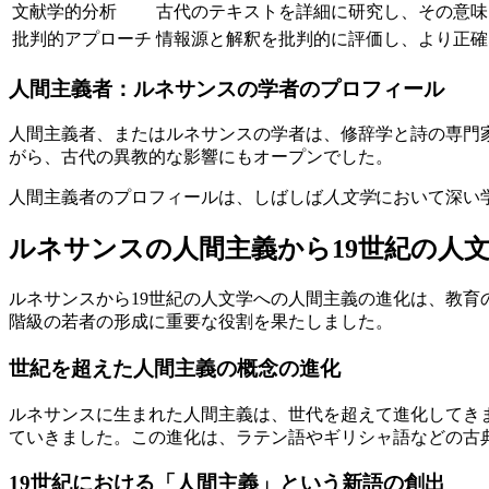
文献学的分析
古代のテキストを詳細に研究し、その意味
批判的アプローチ
情報源と解釈を批判的に評価し、より正確
人間主義者：ルネサンスの学者のプロフィール
人間主義者、またはルネサンスの学者は、修辞学と詩の専門
がら、古代の異教的な影響にもオープンでした。
人間主義者のプロフィールは、しばしば
人文学
において深い
ルネサンスの人間主義から19世紀の人
ルネサンスから19世紀の人文学への人間主義の進化は、教
階級の若者の形成に重要な役割を果たしました。
世紀を超えた人間主義の概念の進化
ルネサンスに生まれた人間主義は、世代を超えて進化してき
ていきました。この進化は、ラテン語やギリシャ語などの古
19世紀における「人間主義」という新語の創出