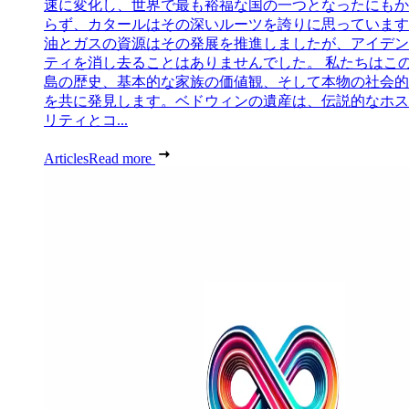
速に変化し、世界で最も裕福な国の一つとなったにもか
らず、カタールはその深いルーツを誇りに思っています
油とガスの資源はその発展を推進しましたが、アイデン
ティを消し去ることはありませんでした。 私たちはこ
島の歴史、基本的な家族の価値観、そして本物の社会的
を共に発見します。ベドウィンの遺産は、伝説的なホス
リティとコ...
Articles
Read more