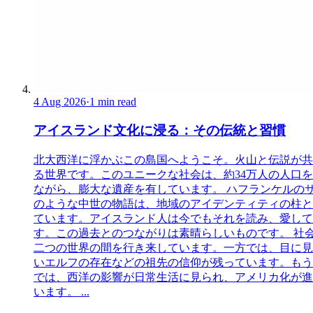
4 Aug 2026
·
1 min read
アイスランド文化に浸る：その伝統と習慣
北大西洋に浮かぶこの島国へようこそ。火山と伝説が共
る世界です。このユニークな社会は、約34万人の人口
ながら、膨大な遺産を有しています。 ハフランケルの
のような中世の物語は、地域のアイデンティティの柱と
ています。アイスランド人は今でもそれを読み、愛して
す。この過去とのつながりは素晴らしいものです。 社
二つの世界の間を行き来しています。一方では、目に見
いエルフの存在などの祖先の信仰が残っています。もう
では、西洋の影響が日常生活に見られ、アメリカ化が進
います。 ...