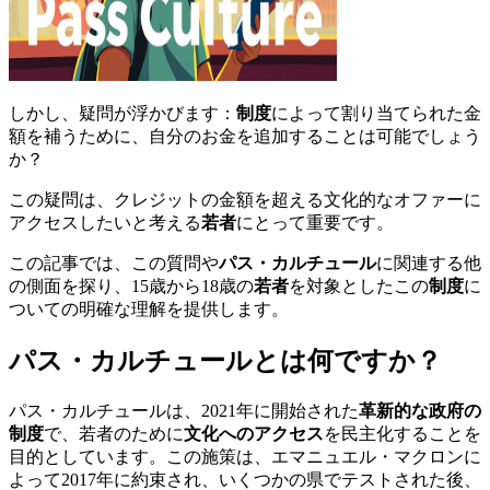
しかし、疑問が浮かびます：
制度
によって割り当てられた金
額を補うために、自分のお金を追加することは可能でしょう
か？
この疑問は、クレジットの金額を超える文化的なオファーに
アクセスしたいと考える
若者
にとって重要です。
この記事では、この質問や
パス・カルチュール
に関連する他
の側面を探り、15歳から18歳の
若者
を対象としたこの
制度
に
ついての明確な理解を提供します。
パス・カルチュールとは何ですか？
パス・カルチュールは、2021年に開始された
革新的な政府の
制度
で、若者のために
文化へのアクセス
を民主化することを
目的としています。この施策は、エマニュエル・マクロンに
よって2017年に約束され、いくつかの県でテストされた後、