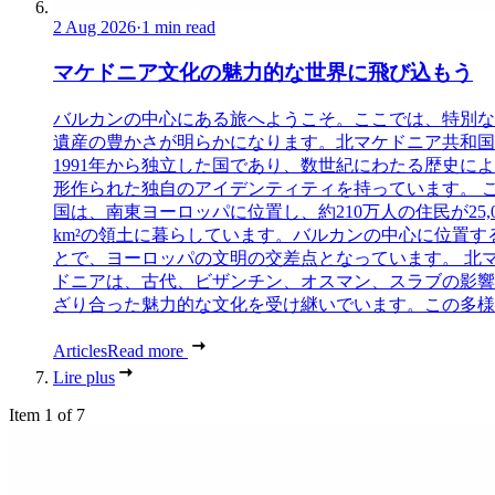
2 Aug 2026
·
1 min read
マケドニア文化の魅力的な世界に飛び込もう
バルカンの中心にある旅へようこそ。ここでは、特別な
遺産の豊かさが明らかになります。北マケドニア共和国
1991年から独立した国であり、数世紀にわたる歴史に
形作られた独自のアイデンティティを持っています。 
国は、南東ヨーロッパに位置し、約210万人の住民が25,0
km²の領土に暮らしています。バルカンの中心に位置す
とで、ヨーロッパの文明の交差点となっています。 北
ドニアは、古代、ビザンチン、オスマン、スラブの影響
ざり合った魅力的な文化を受け継いでいます。この多様..
Articles
Read more
Lire plus
Item 1 of 7