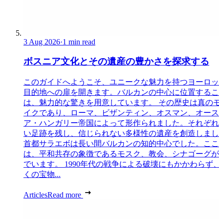
3 Aug 2026
·
1 min read
ボスニア文化とその遺産の豊かさを探求する
このガイドへようこそ、ユニークな魅力を持つヨーロッ
目的地への扉を開きます。バルカンの中心に位置するこ
は、魅力的な驚きを用意しています。 その歴史は真の
イクであり、ローマ、ビザンティン、オスマン、オース
ア・ハンガリー帝国によって形作られました。それぞれ
い足跡を残し、信じられない多様性の遺産を創造しまし
首都サラエボは長い間バルカンの知的中心でした。ここ
は、平和共存の象徴であるモスク、教会、シナゴーグが
でいます。 1990年代の戦争による破壊にもかかわらず
くの宝物...
Articles
Read more