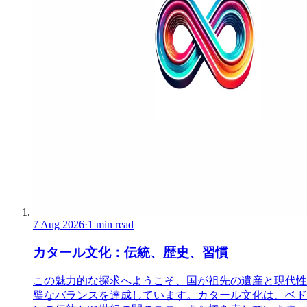
7 Aug 2026
·
1 min read
カタール文化：伝統、歴史、習慣
この魅力的な探求へようこそ、国が祖先の遺産と現代性
璧なバランスを達成しています。カタール文化は、ベド