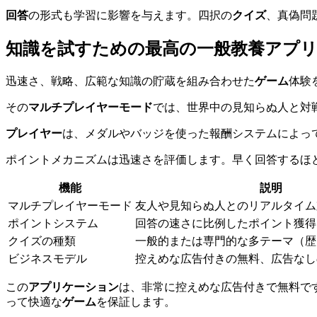
回答
の形式も学習に影響を与えます。四択の
クイズ
、真偽問
知識を試すための最高の一般教養アプ
迅速さ、戦略、広範な知識の貯蔵を組み合わせた
ゲーム
体験
その
マルチプレイヤーモード
では、世界中の見知らぬ人と対
プレイヤー
は、メダルやバッジを使った報酬システムによっ
ポイントメカニズムは迅速さを評価します。早く回答するほ
機能
説明
マルチプレイヤーモード
友人や見知らぬ人とのリアルタイム
ポイントシステム
回答の速さに比例したポイント獲得
クイズの種類
一般的または専門的な多テーマ（歴
ビジネスモデル
控えめな広告付きの無料、広告なし
この
アプリケーション
は、非常に控えめな広告付きで無料で
って快適な
ゲーム
を保証します。