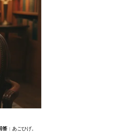
回答
：あごひげ。