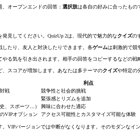
題、オープンエンドの回答：
選択肢
は各自の好みに合ったもの
リ
を発見してください。QuizUp 2は、現代的で魅力的な
クイズ
の
戦したり、友人と対決したりできます。各
ゲーム
は刺激的で競
てやる気を引き出されます。相手の回答をコピーするなどの戦
ど、スコアが増加します。あなたは多テーマの
クイズ
や特定の
利点
対戦
競争性と社会的挑戦
緊張感とリズムを追加
史、スポーツ…）
興味に合わせた適応
のVIPオプション
アクセス可能性とカスタマイズ可能な体験
す。VIPバージョンでは中断がなくなります。そのモダンなイ