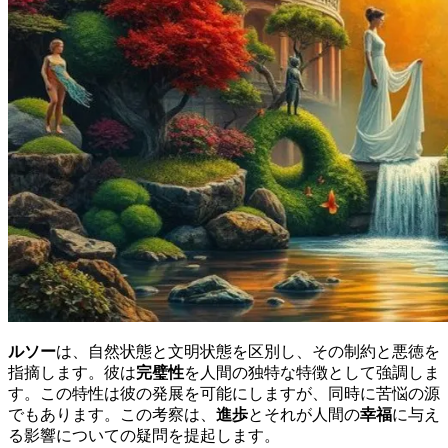
ルソー
は、自然状態と文明状態を区別し、その制約と悪徳を
指摘します。彼は
完璧性
を人間の独特な特徴として強調しま
す。この特性は彼の発展を可能にしますが、同時に苦悩の源
でもあります。この考察は、
進歩
とそれが人間の
幸福
に与え
る影響についての疑問を提起します。