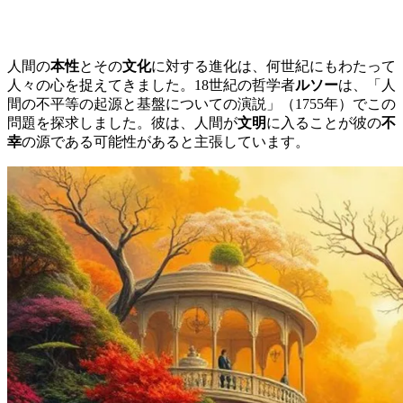
人間の
本性
とその
文化
に対する進化は、何世紀にもわたって
人々の心を捉えてきました。18世紀の哲学者
ルソー
は、「人
間の不平等の起源と基盤についての演説」（1755年）でこの
問題を探求しました。彼は、人間が
文明
に入ることが彼の
不
幸
の源である可能性があると主張しています。