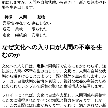
能にしますが、人間を自然状態から遠ざけ、新たな欲求や必
要を生み出します。
特徴
人間
動物
完璧性
存在する
存在しない
適応
柔軟
限られた
進化
継続的
安定した
なぜ文化への入り口が人間の不幸を生
むのか
文化への入り口は、
進歩
の同義語であるにもかかわらず、逆
説的に人間の
不幸
を生み出します。
文明
は、人間を自然な状
態から遠ざけることによって、深い
疎外
を生み出します。ル
ソーは、自然状態の後悔を表現し、複雑な
社会
の利益のため
に失われたシンプルで調和の取れた生活様式を描写します。
フロイトによれば、文化は自然を支配し、人間関係を調整す
るために獲得されたすべての知識と権力を含みます。しか
し、この支配には代償があります。それは、満たされない新