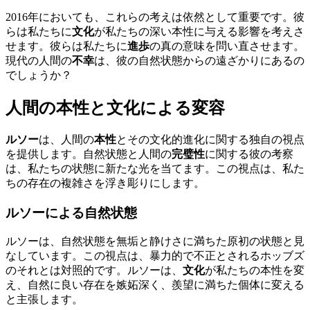
2016年においても、これらの考えは依然として重要です。彼
らは私たちに
文化
が私たちの深い本性に与える影響を考えさ
せます。彼らは私たちに
進歩
の真の意味を問い直させます。
現代の人間の
不幸
は、彼の自然状態からの遠ざかりにあるの
でしょうか？
人間の本性と文化による変容
ルソー
は、人間の
本性
とその文化的進化に関する独自の視点
を提供します。自然状態と人間の
完璧性
に関する彼の考察
は、私たちの状態に新たな光を当てます。この視点は、私た
ちの存在の複雑さを浮き彫りにします。
ルソーによる自然状態
ルソーは、自然状態を無垢と静けさに満ちた原初の状態と見
なしています。この視点は、暴力的で不正とされるホッブズ
のそれとは対照的です。ルソーは、
文化
が私たちの本性を変
え、自然に良い存在を嫉妬深く、羨望に満ちた個体に変える
と主張します。