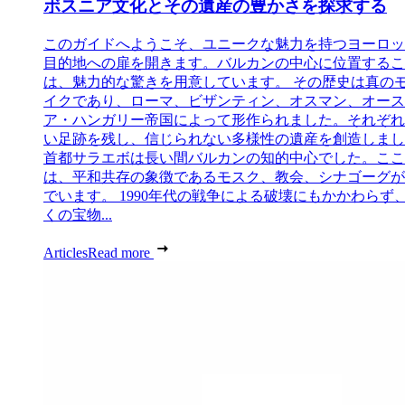
ボスニア文化とその遺産の豊かさを探求する
このガイドへようこそ、ユニークな魅力を持つヨーロッ
目的地への扉を開きます。バルカンの中心に位置するこ
は、魅力的な驚きを用意しています。 その歴史は真の
イクであり、ローマ、ビザンティン、オスマン、オース
ア・ハンガリー帝国によって形作られました。それぞれ
い足跡を残し、信じられない多様性の遺産を創造しまし
首都サラエボは長い間バルカンの知的中心でした。ここ
は、平和共存の象徴であるモスク、教会、シナゴーグが
でいます。 1990年代の戦争による破壊にもかかわらず
くの宝物...
Articles
Read more