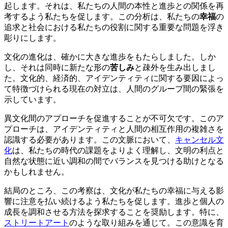
起します。それは、私たちの人間の本性と進歩との関係を再
考するよう私たちを促します。この分析は、私たちの
幸福
の
追求と社会における私たちの役割に関する重要な問題を浮き
彫りにします。
文化の進化は、確かに大きな進歩をもたらしました。しか
し、それは同時に新たな形の
苦しみ
と疎外を生み出しまし
た。文化的、経済的、アイデンティティに関する要因によっ
て特徴づけられる現在の対立は、人間のグループ間の緊張を
示しています。
異文化間のアプローチを促進することが不可欠です。このア
プローチは、アイデンティティと人間の相互作用の複雑さを
認識する必要があります。この文脈において、
キャンセル文
化
は、私たちの時代の課題をよりよく理解し、文明の利点と
自然な状態に近い調和の間でバランスを見つける助けとなる
かもしれません。
結局のところ、この考察は、文化が私たちの幸福に与える影
響に注意を払い続けるよう私たちを促します。進歩と個人の
成長を調和させる方法を探求することを奨励します。特に、
ストリートアート
のような取り組みを通じて。この意識を育