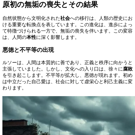
原初の無垢の喪失とその結果
自然状態から文明化された
社会
への移行は、人類の歴史にお
ける重要な転換点を表しています。この進化は、進歩によっ
て特徴づけられる一方で、無垢の喪失を伴います。この変容
は、人間の
本性
に深く影響します。
悪徳と不平等の出現
ルソーは、人間は本質的に善であり、正義と秩序に向かうと
主張していました。しかし、文化への入り口は、徐々に
腐敗
を引き起こします。不平等が拡大し、悪徳が現れます。初め
は中立だった自己愛は、社会に対して虚栄心と利己主義に変
わります。