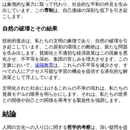
は象徴的な暴力に取って代わり、社会的な平和の外見を生み
出しています。この
専制
は、自己価値の深刻な低下を引き起
こします。
自然の破壊とその結果
技術的進歩は、私たちの文明の象徴であり、自然の破壊を引
き起こしています。この原初の環境との断絶は、新たな問題
を生み出します。貧困化と不適切な経済政策はこの現象を悪
化させ、不平等を深め、集団の苦しみを増大させます。この
文脈において、
遠隔教育
は、これらの不平等を減少させ、す
べての人にアクセス可能な学習の機会を提供する潜在的な解
決策として浮上しています。
文明化された社会におけるこれらの不幸の現れは、私たちの
発展モデルの限界を明らかにします。それは、私たちの世界
との関係や自己との関係を再考する緊急性を強調します。
結論
人間の文化への入り口に関する
哲学的考察
は、深い疑問を提