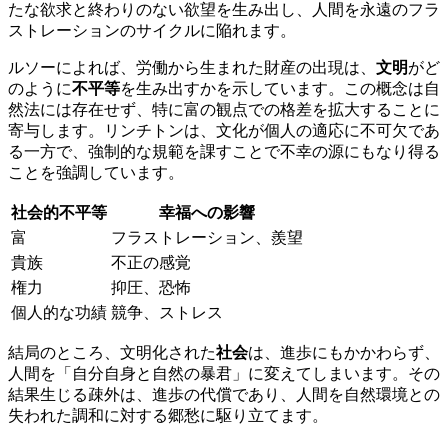
たな欲求と終わりのない欲望を生み出し、人間を永遠のフラ
ストレーションのサイクルに陥れます。
ルソーによれば、労働から生まれた財産の出現は、
文明
がど
のように
不平等
を生み出すかを示しています。この概念は自
然法には存在せず、特に富の観点での格差を拡大することに
寄与します。リンチトンは、文化が個人の適応に不可欠であ
る一方で、強制的な規範を課すことで不幸の源にもなり得る
ことを強調しています。
社会的不平等
幸福への影響
富
フラストレーション、羨望
貴族
不正の感覚
権力
抑圧、恐怖
個人的な功績
競争、ストレス
結局のところ、文明化された
社会
は、進歩にもかかわらず、
人間を「自分自身と自然の暴君」に変えてしまいます。その
結果生じる疎外は、進歩の代償であり、人間を自然環境との
失われた調和に対する郷愁に駆り立てます。