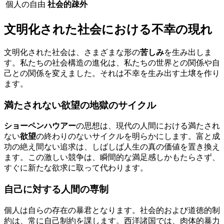
個人の自由
社会的疎外
文明化された社会における不幸の現れ
文明化された社会は、さまざまな形の
苦しみ
を生み出しま
す。私たちの社会構造の進化は、私たちの世界との関係や自
己との関係を変えました。それは不幸を生み出す土壌を作り
ます。
満たされない欲望の地獄のサイクル
ショーペンハウアー
の思想は、現代の人間における満たされ
ない
欲望
の終わりのないサイクルを明らかにします。富と成
功の絶え間ない追求は、しばしば人生の真の価値を置き換え
ます。この激しい競争は、瞬間的な満足感しかもたらさず、
すぐに新たな欲求に取って代わります。
自己に対する人間の専制
個人は自らの存在の暴君となります。社会的および道徳的制
約は、常に自己制約を課します。西洋諸国では、肉体的暴力