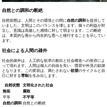
自然との調和の断絶
自然状態は、人間とその環境との間に
自然の調和
を提供して
いました。文明はこのバランスを壊します。個々の利益が対
立し、意識は高揚した感情に対して弱まります。この断絶
は、本質的な善から内在的な悪へと移行することを示してい
ます。
社会による人間の疎外
社会的疎外は、人工的な欲求の創出と社会構造への依存によ
って現れます。人間は個人の自由を失い、慣習や外見の奴隷
となります。この変容は、満たされない
欲望
のサイクルと自
己に対する
専制
を生み出します。
自然状態
文明化された社会
無垢
腐敗
平等
不平等
自然の調和
自然との断絶