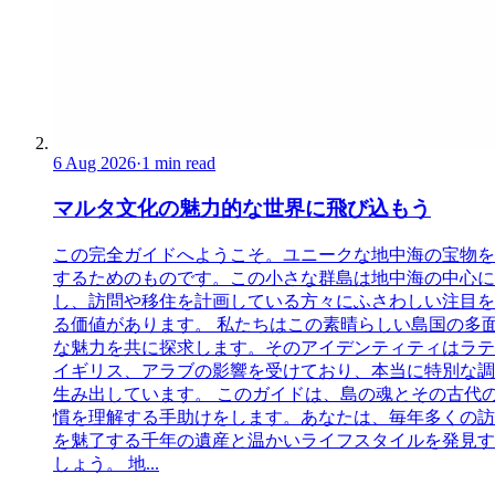
6 Aug 2026
·
1 min read
マルタ文化の魅力的な世界に飛び込もう
この完全ガイドへようこそ。ユニークな地中海の宝物を
するためのものです。この小さな群島は地中海の中心に
し、訪問や移住を計画している方々にふさわしい注目を
る価値があります。 私たちはこの素晴らしい島国の多
な魅力を共に探求します。そのアイデンティティはラテ
イギリス、アラブの影響を受けており、本当に特別な調
生み出しています。 このガイドは、島の魂とその古代
慣を理解する手助けをします。あなたは、毎年多くの訪
を魅了する千年の遺産と温かいライフスタイルを発見す
しょう。 地...