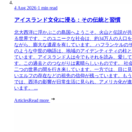
4 Aug 2026
·
1 min read
アイスランド文化に浸る：その伝統と習慣
北大西洋に浮かぶこの島国へようこそ。火山と伝説が共
る世界です。このユニークな社会は、約34万人の人口
ながら、膨大な遺産を有しています。 ハフランケルの
のような中世の物語は、地域のアイデンティティの柱と
ています。アイスランド人は今でもそれを読み、愛して
す。この過去とのつながりは素晴らしいものです。 社
二つの世界の間を行き来しています。一方では、目に見
いエルフの存在などの祖先の信仰が残っています。もう
では、西洋の影響が日常生活に見られ、アメリカ化が進
います。 ...
Articles
Read more