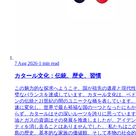
7 Aug 2026
·
1 min read
カタール文化：伝統、歴史、習慣
この魅力的な探求へようこそ、国が祖先の遺産と現代性
璧なバランスを達成しています。カタール文化は、ベド
ンの伝統と21世紀の間のユニークな橋を表しています。
速に変化し、世界で最も裕福な国の一つとなったにもか
らず、カタールはその深いルーツを誇りに思っています
油とガスの資源はその発展を推進しましたが、アイデン
ティを消し去ることはありませんでした。 私たちはこ
島の歴史、基本的な家族の価値観、そして本物の社会的