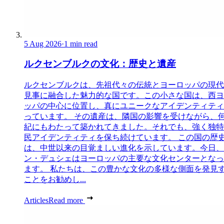
5 Aug 2026
·
1 min read
ルクセンブルクの文化：歴史と遺産
ルクセンブルクは、先祖代々の伝統とヨーロッパの現代
見事に融合した魅力的な国です。この小さな国は、西ヨ
ッパの中心に位置し、真にユニークなアイデンティティ
っています。 その遺産は、隣国の影響を受けながら、
紀にもわたって築かれてきました。それでも、強く独特
民アイデンティティを保ち続けています。 この国の歴
は、中世以来の目覚ましい進化を示しています。今日、
ン・デュシェはヨーロッパの主要な文化センターとなっ
ます。 私たちは、この豊かな文化の多様な側面を発見
ことをお勧めし...
Articles
Read more