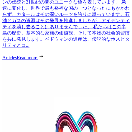
ンの伝統と21世紀の間のユニークな橋を表しています。 急
速に変化し、世界で最も裕福な国の一つとなったにもかかわ
らず、カタールはその深いルーツを誇りに思っています。石
油とガスの資源はその発展を推進しましたが、アイデンティ
ティを消し去ることはありませんでした。 私たちはこの半
島の歴史、基本的な家族の価値観、そして本物の社会的習慣
を共に発見します。ベドウィンの遺産は、伝説的なホスピタ
リティとコ...
Articles
Read more