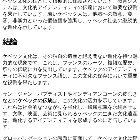
ベック文化の柱として積極的に保護されています。教育シス
テムは、文化的アイデンティティの伝達において重要な役割
を果たしています。若いケベック人は、他者への敬意、寛
容、非暴力といった価値観を強調し、ケベック社会の継続的
な進化を示しています。
結論
ケベック文化は、その独自の遺産と絶え間ない進化を持つ魅
力的な現象です。これは、フランスのルーツ、複雑な歴史、
祭りの伝統に力を見出しています。ケベックのアイデンティ
ティに不可欠なフランス語は、この文化の保存において重要
な役割を果たします。
サン・ジャン・バプティストやインディアンコーンの皮むき
などの
ケベックの伝統
は、この文化の活力を示しています。
これらは社会的なつながりを強化し、帰属意識を永続させま
す。文学、映画、芸術に見られるケベックの生きた文化遺産
は、進化するアイデンティティを形成するのに寄与していま
す。
グローバリゼーションの課題に直面して、ケベック文化は驚