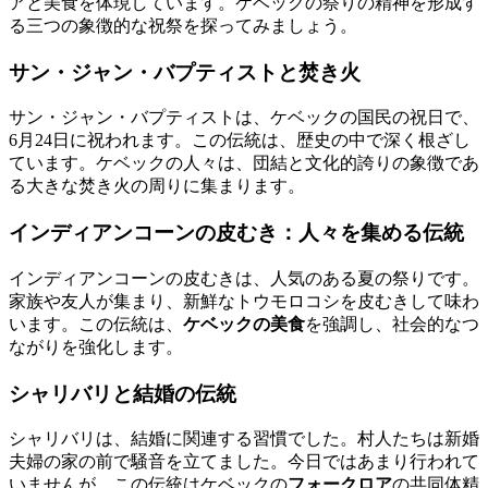
アと美食を体現しています。ケベックの祭りの精神を形成す
る三つの象徴的な祝祭を探ってみましょう。
サン・ジャン・バプティストと焚き火
サン・ジャン・バプティストは、ケベックの国民の祝日で、
6月24日に祝われます。この伝統は、歴史の中で深く根ざし
ています。ケベックの人々は、団結と文化的誇りの象徴であ
る大きな焚き火の周りに集まります。
インディアンコーンの皮むき：人々を集める伝統
インディアンコーンの皮むきは、人気のある夏の祭りです。
家族や友人が集まり、新鮮なトウモロコシを皮むきして味わ
います。この伝統は、
ケベックの美食
を強調し、社会的なつ
ながりを強化します。
シャリバリと結婚の伝統
シャリバリは、結婚に関連する習慣でした。村人たちは新婚
夫婦の家の前で騒音を立てました。今日ではあまり行われて
いませんが、この伝統はケベックの
フォークロア
の共同体精