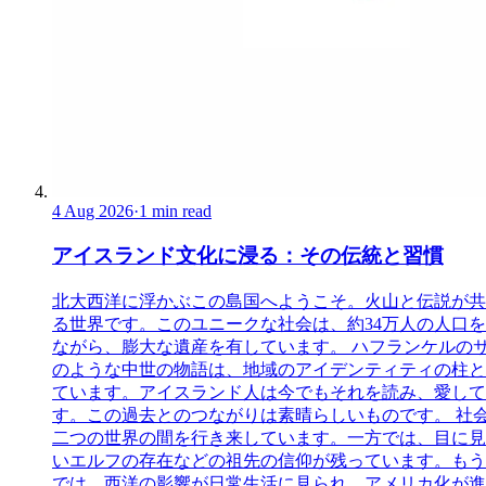
4 Aug 2026
·
1 min read
アイスランド文化に浸る：その伝統と習慣
北大西洋に浮かぶこの島国へようこそ。火山と伝説が共
る世界です。このユニークな社会は、約34万人の人口
ながら、膨大な遺産を有しています。 ハフランケルの
のような中世の物語は、地域のアイデンティティの柱と
ています。アイスランド人は今でもそれを読み、愛して
す。この過去とのつながりは素晴らしいものです。 社
二つの世界の間を行き来しています。一方では、目に見
いエルフの存在などの祖先の信仰が残っています。もう
では、西洋の影響が日常生活に見られ、アメリカ化が進