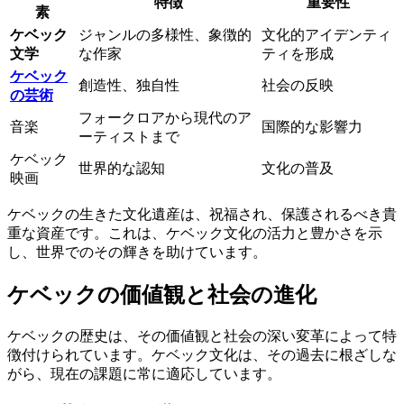
特徴
重要性
素
ケベック
ジャンルの多様性、象徴的
文化的アイデンティ
文学
な作家
ティを形成
ケベック
創造性、独自性
社会の反映
の芸術
フォークロアから現代のア
音楽
国際的な影響力
ーティストまで
ケベック
世界的な認知
文化の普及
映画
ケベックの生きた文化遺産は、祝福され、保護されるべき貴
重な資産です。これは、ケベック文化の活力と豊かさを示
し、世界でのその輝きを助けています。
ケベックの価値観と社会の進化
ケベックの歴史は、その価値観と社会の深い変革によって特
徴付けられています。ケベック文化は、その過去に根ざしな
がら、現在の課題に常に適応しています。