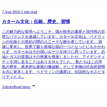
7 Aug 2026
·
1 min read
カタール文化：伝統、歴史、習慣
この魅力的な探求へようこそ、国が祖先の遺産と現代性の完
璧なバランスを達成しています。カタール文化は、ベドウィ
ンの伝統と21世紀の間のユニークな橋を表しています。 急
速に変化し、世界で最も裕福な国の一つとなったにもかかわ
らず、カタールはその深いルーツを誇りに思っています。石
油とガスの資源はその発展を推進しましたが、アイデンティ
ティを消し去ることはありませんでした。 私たちはこの半
島の歴史、基本的な家族の価値観、そして本物の社会的習慣
を共に発見します。ベドウィンの遺産は、伝説的なホスピタ
リティとコ...
Articles
Read more