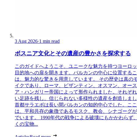
3 Aug 2026
·
1 min read
ボスニア文化とその遺産の豊かさを探求する
このガイドへようこそ、ユニークな魅力を持つヨーロッ
目的地への扉を開きます。バルカンの中心に位置するこ
は、魅力的な驚きを用意しています。 その歴史は真の
イクであり、ローマ、ビザンティン、オスマン、オース
ア・ハンガリー帝国によって形作られました。それぞれ
い足跡を残し、信じられない多様性の遺産を創造しまし
首都サラエボは長い間バルカンの知的中心でした。ここ
は、平和共存の象徴であるモスク、教会、シナゴーグが
でいます。 1990年代の戦争による破壊にもかかわらず
くの宝物...
Articles
Read more