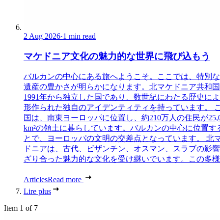
2 Aug 2026
·
1 min read
マケドニア文化の魅力的な世界に飛び込もう
バルカンの中心にある旅へようこそ。ここでは、特別な
遺産の豊かさが明らかになります。北マケドニア共和国
1991年から独立した国であり、数世紀にわたる歴史に
形作られた独自のアイデンティティを持っています。 
国は、南東ヨーロッパに位置し、約210万人の住民が25,0
km²の領土に暮らしています。バルカンの中心に位置す
とで、ヨーロッパの文明の交差点となっています。 北
ドニアは、古代、ビザンチン、オスマン、スラブの影響
ざり合った魅力的な文化を受け継いでいます。この多様..
Articles
Read more
Lire plus
Item 1 of 7