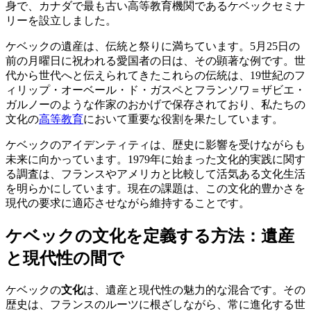
身で、カナダで最も古い高等教育機関であるケベックセミナ
リーを設立しました。
ケベックの遺産は、伝統と祭りに満ちています。5月25日の
前の月曜日に祝われる愛国者の日は、その顕著な例です。世
代から世代へと伝えられてきたこれらの伝統は、19世紀のフ
ィリップ・オーベール・ド・ガスペとフランソワ＝ザビエ・
ガルノーのような作家のおかげで保存されており、私たちの
文化の
高等教育
において重要な役割を果たしています。
ケベックのアイデンティティは、歴史に影響を受けながらも
未来に向かっています。1979年に始まった文化的実践に関す
る調査は、フランスやアメリカと比較して活気ある文化生活
を明らかにしています。現在の課題は、この文化的豊かさを
現代の要求に適応させながら維持することです。
ケベックの文化を定義する方法：遺産
と現代性の間で
ケベックの
文化
は、遺産と現代性の魅力的な混合です。その
歴史は、フランスのルーツに根ざしながら、常に進化する世