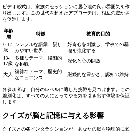
ビデオ形式は、家族のセッションに居心地の良い雰囲気を作
り出します。この世代を超えたアプローチは、相互の豊かさ
を促進します。
年齢
特徴
教育的目的
層
6-12
シンプルな語彙、親し
好奇心を刺激し、学校での基
歳
みやすい世界
礎を強化する
13-
多様なテーマ、段階的
深化と心の開放
17歳
な挑戦
複雑なテーマ、歴史的
大人
継続的な豊かさ、認知の維持
なニュアンス
各参加者は、自分のレベルに適した挑戦を見つけます。この
差別化は、すべての人にとってやる気を引き出す体験を保証
します。
クイズが脳と記憶に与える影響
クイズとの各インタラクションが、あなたの脳を物理的に変