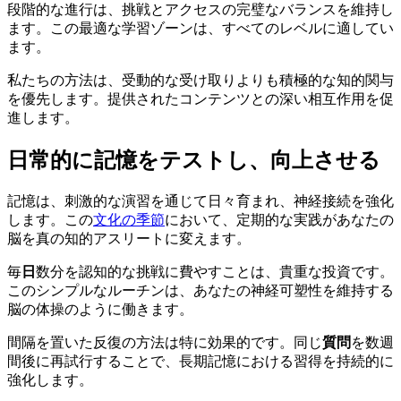
段階的な進行は、挑戦とアクセスの完璧なバランスを維持し
ます。この最適な学習ゾーンは、すべてのレベルに適してい
ます。
私たちの方法は、受動的な受け取りよりも積極的な知的関与
を優先します。提供されたコンテンツとの深い相互作用を促
進します。
日常的に記憶をテストし、向上させる
記憶は、刺激的な演習を通じて日々育まれ、神経接続を強化
します。この
文化の季節
において、定期的な実践があなたの
脳を真の知的アスリートに変えます。
毎
日
数分を認知的な挑戦に費やすことは、貴重な投資です。
このシンプルなルーチンは、あなたの神経可塑性を維持する
脳の体操のように働きます。
間隔を置いた反復の方法は特に効果的です。同じ
質問
を数週
間後に再試行することで、長期記憶における習得を持続的に
強化します。