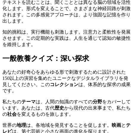
テキストを読むことは、聞くこととは異なる脳の領域を活性
化します。形式を変えることで、さまざまな神経回路が刺激
されます。この多感覚アプローチは、より強固な記憶を作り
出します。
知的挑戦は、実行機能も刺激します。注意力と柔軟性を発展
させます。この定期的な実践は、人生を通じて認知の敏捷性
を維持します。
一般教養クイズ：深い探求
あなたの好奇心をあらゆる形で刺激するために設計された
150以上の演習を集めたユニークなデジタルライブラリを発
見してください。この
コレクション
は、体系的な探求の成果
です。
私たちの
テーマ
は、人間の知識のすべての
分野
をカバーして
います。あなたは、古代
歴史
から現代の出来事まで、私たち
の
社会
を変えるものを旅します。
世界の
地理
は、各地域を発見することを促します。
映画
と
テ
レビ
は、第七芸術と小さな画面の進化を探ります。