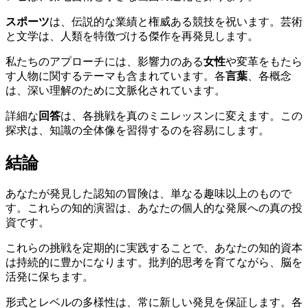
スポーツ
は、伝説的な業績と権威ある競技を祝います。芸術
と文学は、人類を特徴づける傑作を再発見します。
私たちのアプローチには、影響力のある
女性
や変革をもたら
す人物に関するテーマも含まれています。各
言葉
、各概念
は、深い理解のために文脈化されています。
詳細な
回答
は、各挑戦を真のミニレッスンに変えます。この
探求は、知識の全体像を習得するのを容易にします。
結論
あなたが発見した認知の冒険は、単なる趣味以上のもので
す。これらの知的演習は、あなたの個人的な発展への真の投
資です。
これらの挑戦を定期的に実践することで、あなたの知的資本
は持続的に豊かになります。批判的思考を育てながら、脳を
活発に保ちます。
形式とレベルの多様性は、常に新しい発見を保証します。各