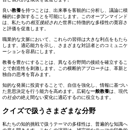
良い
教養
を持つことは、出来事を客観的に分析し、議論に積
極的に参加することを可能にします。このオープンマインド
は、私たちの
相互接続された
世界に特徴的な多様性の寛容さ
と評価を促進します。
職業的な文脈において、これらの習得は大きな利点をもたら
します。適応能力を示し、さまざまな対話者とのコミュニケ
ーションを容易にします。
教養を豊かにすることは、異なる分野間の接続を確立するこ
とで創造性を刺激します。この横断的アプローチは、革新と
独自の思考を育みます。
知的な発展に投資することで、自信を強化し、情報に基づい
た意思決定を行う能力を高めます。広範な
一般教養
は、現代
の
社会
の絶え間ない変化に適応するのに役立ちます。
クイズで扱うさまざまな分野
私たちの知的挑戦で扱うテーマの多様性は、普遍的な知識へ