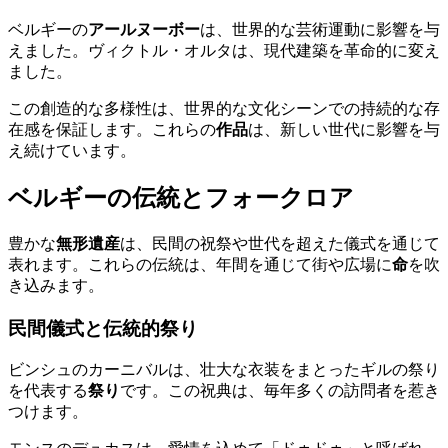
ベルギーの
アールヌーボー
は、世界的な芸術運動に影響を与
えました。ヴィクトル・オルタは、現代建築を革命的に変え
ました。
この創造的な多様性は、世界的な文化シーンでの持続的な存
在感を保証します。これらの
作品
は、新しい世代に影響を与
え続けています。
ベルギーの伝統とフォークロア
豊かな
無形遺産
は、民間の祝祭や世代を超えた儀式を通じて
表れます。これらの伝統は、年間を通じて街や広場に
命
を吹
き込みます。
民間儀式と伝統的祭り
ビンシュのカーニバルは、壮大な衣装をまとったギルの祭り
を代表する
祭り
です。この祝典は、毎年多くの訪問者を惹き
つけます。