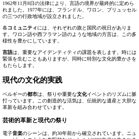
1962年11月8日の法律により、言語の境界が最終的に定めら
れました。1977年には、フランドル、ワロン、ブリュッセル
の三つの行政地域が設立されました。
各
コミュニティ
には、それぞれの旗と国民の祝日がありま
す。ワロン語や西フラマン語のような地域の方言は、この多
様性を豊かにしています。
言語
は、重要なアイデンティティの課題を表します。時には
緊張を生むこともありますが、同時に特別な文化的豊かさを
もたらします。
現代の文化的実践
ベルギーの
都市
は、祭りや重要な
文化
イベントのリズムに脈
打っています。この創造的な活気は、伝統的な遺産と大胆な
革新を組み合わせています。
芸術的革新と現代の祭り
電子
音楽
のシーンは、約30年前から確立されています。ニュ