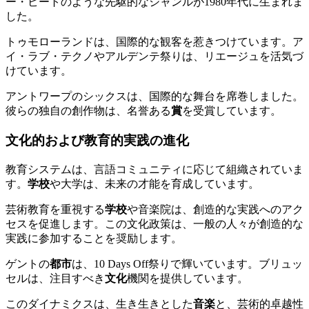
ー・ビートのような先駆的なジャンルが1980年代に生まれま
した。
トゥモローランドは、国際的な観客を惹きつけています。ア
イ・ラブ・テクノやアルデンテ祭りは、リエージュを活気づ
けています。
アントワープのシックスは、国際的な舞台を席巻しました。
彼らの独自の創作物は、名誉ある
賞
を受賞しています。
文化的および教育的実践の進化
教育システムは、言語コミュニティに応じて組織されていま
す。
学校
や大学は、未来の才能を育成しています。
芸術教育を重視する
学校
や音楽院は、創造的な実践へのアク
セスを促進します。この文化政策は、一般の人々が創造的な
実践に参加することを奨励します。
ゲントの
都市
は、10 Days Off祭りで輝いています。ブリュッ
セルは、注目すべき
文化
機関を提供しています。
このダイナミクスは、生き生きとした
音楽
と、芸術的卓越性