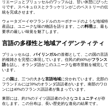
リエージュとブリュッセルのワッフルは、甘い休憩にぴった
りです。スペキュロスとクラッケリンがこのペストリーの伝
統を完成させます。
ウォータズーイやフランドルのカーボナードのような地域特
産品は、ユニークな味の物語を語ります。この
料理
は、最も
要求の厳しい味覚を魅了します。
言語の多様性と地域アイデンティティ
ブリュッセルは、
バイリンガル
の首都として、この国の言語
的複雑さを完璧に体現しています。住民の約60%が
フランス
語
を話し、オランダ語がこのユニークな都市景観を補完して
います。
この
国
は、三つの大きな
言語地域
に分かれています。北部の
フランドルには59%のオランダ語話者がいます。南部のワロ
ンには40%のフランス語話者が集まっています。
東部には、約1%のドイツ語話者の小さな
コミュニティ
が存
在します。この分布は、長い歴史的な進化の結果です。