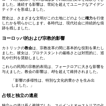
ました。連続する影響は、世紀を超えてユニークなアイデン
ティティを形成しました。
歴史は、さまざまな文明がこの土地にどのように
権力
を行使
したかを明らかにします。各時代は、現代社会に持続的な痕
跡を残しました。
ヨーロッパ的および宗教的影響
カトリックの
教会
は、宗教改革の間に基本的な役割を果たし
ました。彼女は、プロテスタントの厳格さとは対照的に、巡
礼や行列を奨励しました。
これらの民間の宗教的表現は、フォークロアに大きな影響を
与えました。教会の影響は、
時
を超えて維持されました。
「影響の多様性は、特別な文化的豊かさを生み出
しました。」
占領と独立の遺産
独立への道は長く複雑でした。スペインとオーストリアの占