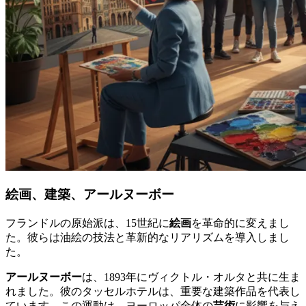
絵画、建築、アールヌーボー
フランドルの原始派は、15世紀に
絵画
を革命的に変えまし
た。彼らは油絵の技法と革新的なリアリズムを導入しまし
た。
アールヌーボー
は、1893年にヴィクトル・オルタと共に生ま
れました。彼のタッセルホテルは、重要な建築作品を代表し
ています。この運動は、ヨーロッパ全体の
芸術
に影響を与え