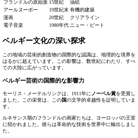
フランドルの原始派
15世紀
油絵
アールヌーボー
19世紀末
有機的建築
漫画
20世紀
クリアライン
電子音楽
1980年代
ニュー・ビート
ベルギー文化の深い探求
この地域の芸術的創造物の国際的な認識は、地理的な境界を
はるかに超えています。この影響は、数世紀にわたり、すべ
ての大陸に広がっています。
ベルギー芸術の国際的な影響力
モーリス・メーテルリンクは、1911年に
ノーベル賞
を受賞し
ました。この栄誉は、この
国
の文学的卓越性を証明していま
す。
ルネサンス期のフランドルの画家たちは、ヨーロッパの王室
に招かれました。彼らは革命的な技術を世界中に輸出しまし
た。