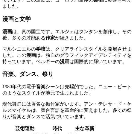
ました。
漫画と文学
漫画
は、真の国宝です。エルジェはタンタンを創作し、その
後、多くの才能ある
作家
が続きました。
マルシニエルの
学校
は、クリアラインスタイルを発展させま
した。この
漫画
は、独自のグラフィックアイデンティティを
持っています。ベルギーの
漫画
は国際的に輝いています。
音楽、ダンス、祭り
1980年代の電子
音楽
シーンは先駆的でした。ニュー・ビート
のようなスタイルが地元で生まれました。
現代舞踊には著名な振付家がいます。アン・テレサ・ド・ケ
ルスマイケルは、舞台言語を革命的に変えました。多くの祭
りが音楽とダンスで活気づいています。
芸術運動
時代
主な革新