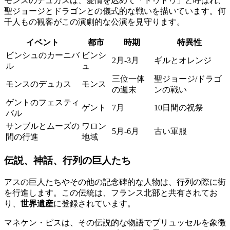
モンスのデュカスは、愛情を込めて「ドゥドゥ」と呼ばれ、
聖ジョージとドラゴンとの儀式的な戦いを描いています。何
千人もの観客がこの演劇的な公演を見守ります。
イベント
都市
時期
特異性
ビンシュのカーニバ
ビンシ
2月-3月
ギルとオレンジ
ル
ュ
三位一体
聖ジョージ/ドラゴ
モンスのデュカス
モンス
の週末
ンの戦い
ゲントのフェスティ
ゲント
7月
10日間の祝祭
バル
サンブルとムーズの
ワロン
5月-6月
古い軍服
間の行進
地域
伝説、神話、行列の巨人たち
アスの巨人たちやその他の記念碑的な人物は、行列の際に街
を行進します。この伝統は、フランス北部と共有されてお
り、
世界遺産
に登録されています。
マネケン・ピスは、その伝説的な物語でブリュッセルを象徴