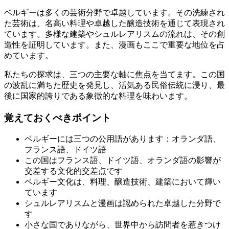
ベルギーは多くの芸術分野で卓越しています。その洗練され
た芸術は、名高い料理や卓越した醸造技術を通じて表現され
ています。多様な建築やシュルレアリスムの流れは、その創
造性を証明しています。また、漫画もここで重要な地位を占
めています。
私たちの探求は、三つの主要な軸に焦点を当てます。この国
の波乱に満ちた歴史を発見し、活気ある民俗伝統に浸り、最
後に国家的誇りである象徴的な料理を味わいます。
覚えておくべきポイント
ベルギーには三つの公用語があります：オランダ語、
フランス語、ドイツ語
この国はフランス語、ドイツ語、オランダ語の影響が
交差する文化的交差点です
ベルギー文化は、料理、醸造技術、建築において輝い
ています
シュルレアリスムと漫画は認められた卓越した分野で
す
小さな国でありながら、世界中から訪問者を惹きつけ