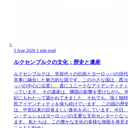
5 Aug 2026
·
1 min read
ルクセンブルクの文化：歴史と遺産
ルクセンブルクは、先祖代々の伝統とヨーロッパの現代
見事に融合した魅力的な国です。この小さな国は、西ヨ
ッパの中心に位置し、真にユニークなアイデンティティ
っています。 その遺産は、隣国の影響を受けながら、
紀にもわたって築かれてきました。それでも、強く独特
民アイデンティティを保ち続けています。 この国の歴
は、中世以来の目覚ましい進化を示しています。今日、
ン・デュシェはヨーロッパの主要な文化センターとなっ
ます。 私たちは、この豊かな文化の多様な側面を発見
ことをお勧めし...