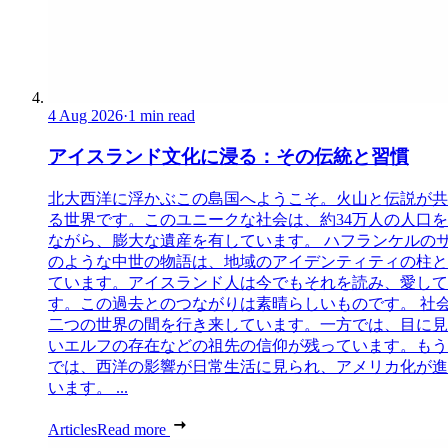
4 Aug 2026
·
1 min read
アイスランド文化に浸る：その伝統と習慣
北大西洋に浮かぶこの島国へようこそ。火山と伝説が共
る世界です。このユニークな社会は、約34万人の人口
ながら、膨大な遺産を有しています。 ハフランケルの
のような中世の物語は、地域のアイデンティティの柱と
ています。アイスランド人は今でもそれを読み、愛して
す。この過去とのつながりは素晴らしいものです。 社
二つの世界の間を行き来しています。一方では、目に見
いエルフの存在などの祖先の信仰が残っています。もう
では、西洋の影響が日常生活に見られ、アメリカ化が進
います。 ...
Articles
Read more