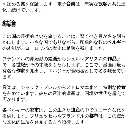
を認める
賞
を保証します。電子
音楽
は、忠実な
観客
と共に進
化し続けています。
結論
この
国
の芸術的歴史を旅することは、驚くべき豊かさを明ら
かにします。小さな国でありながら、印象的な数の
ベルギー
の才能が、ヨーロッパの歴史に足跡を残しました。
フランドルの原始派の
絵画
からシュルレアリスムの
作品
ま
で、各
世紀
がその才能をもたらします。ここで、漫画は最も
有名な
作家
を見出し、エルジェが
創始者
として名を馳せてい
ます。
音楽は、ジャック・ブレルからストロマエまで、特別な
位置
を占めています。彼らの音楽的遺産は、国境や世代を超えて
広がります。
各ベルギーの
都市
は、この生きた
遺産
の中でユニークな旅を
提供します。ブリュッセルやフランドルの
都市
は、この豊か
な文化的生活を発見するよう招待します。