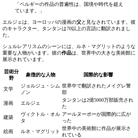
「ベルギーの作品の普遍性は、国境や時代を超え
ています。」
エルジェは、ヨーロッパの漫画の
父
と見なされています。彼
のキャラクター、タンタンは70以上の言語に翻訳されまし
た。
シュルレアリスムのシーンには、ルネ・マグリットのような
重要な人物がいます。彼の
作品
は、世界中の大きな美術館に
展示されています。
芸術分
象徴的な人物
国際的な影響
野
ジョルジュ・シム
世界中で翻訳されたメイグレ警
文学
ノン
部
タンタンは2億5000万部販売され
漫画
エルジェ
た
ヴィクトル・オル
アールヌーボーが国際的に広が
建築
タ
った
世界中の美術館に作品が展示さ
絵画
ルネ・マグリット
れている