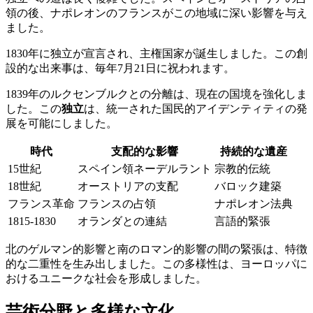
領の後、ナポレオンのフランスがこの地域に深い影響を与え
ました。
1830年に独立が宣言され、主権国家が誕生しました。この創
設的な出来事は、毎年7月21日に祝われます。
1839年のルクセンブルクとの分離は、現在の国境を強化しま
した。この
独立
は、統一された国民的アイデンティティの発
展を可能にしました。
時代
支配的な影響
持続的な遺産
15世紀
スペイン領ネーデルラント
宗教的伝統
18世紀
オーストリアの支配
バロック建築
フランス革命
フランスの占領
ナポレオン法典
1815-1830
オランダとの連結
言語的緊張
北のゲルマン的影響と南のロマン的影響の間の緊張は、特徴
的な二重性を生み出しました。この多様性は、ヨーロッパに
おけるユニークな社会を形成しました。
芸術分野と多様な文化