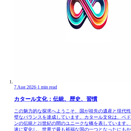
7 Aug 2026
·
1 min read
カタール文化：伝統、歴史、習慣
この魅力的な探求へようこそ、国が祖先の遺産と現代性
璧なバランスを達成しています。カタール文化は、ベド
ンの伝統と21世紀の間のユニークな橋を表しています。
速に変化し、世界で最も裕福な国の一つとなったにもか