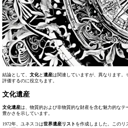
結論として、
文化
と
遺産
は関連していますが、異なります。
評価するのに役立ちます。
文化遺産
文化遺産
は、物質的および非物質的な財産を含む魅力的なテ
豊かさを示しています。
1972年、ユネスコは
世界遺産リスト
を作成しました。このリ