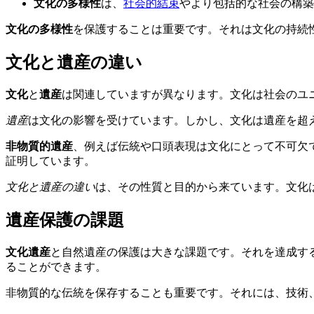
文化の多様性
は、
社会的結束
やより包括的な社会の構築
文化の多様性
を保護することは重要です。それは文化の持続
文化と遺産の違い
文化
と
遺産
は関連していますが異なります。文化は社会のユ
遺産
は文化の影響を受けています。しかし、文化は遺産を超
非物質的遺産
、例えば伝統や口頭表現は文化にとって不可欠
証明しています。
文化と遺産の違い
は、その性質と目的から来ています。文化
遺産保護の課題
文化遺産
と自然遺産の保護は大きな課題です。それを達成す
ることができます。
非物質的な伝統を保存することも重要です。それには、技術