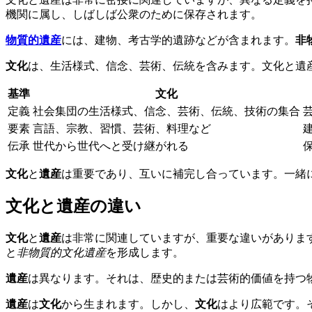
機関に属し、しばしば公衆のために保存されます。
物質的遺産
には、建物、考古学的遺跡などが含まれます。
非
文化
は、生活様式、信念、芸術、伝統を含みます。文化と遺
基準
文化
定義
社会集団の生活様式、信念、芸術、伝統、技術の集合
要素
言語、宗教、習慣、芸術、料理など
伝承
世代から世代へと受け継がれる
文化
と
遺産
は重要であり、互いに補完し合っています。一緒
文化と遺産の違い
文化
と
遺産
は非常に関連していますが、重要な違いがありま
と
非物質的文化遺産
を形成します。
遺産
は異なります。それは、歴史的または芸術的価値を持つ
遺産
は
文化
から生まれます。しかし、
文化
はより広範です。