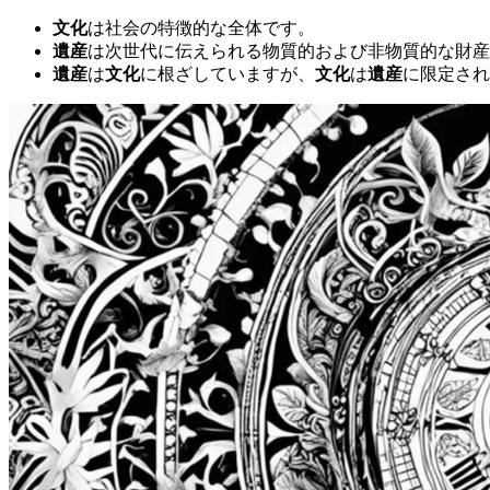
文化
は社会の特徴的な全体です。
遺産
は次世代に伝えられる物質的および非物質的な財産
遺産
は
文化
に根ざしていますが、
文化
は
遺産
に限定され