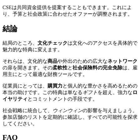
CSEは共同資金提供を提案することもできます。これによ
り、予算と社会政策に合わせたオファーが調整されます。
結論
結局のところ、
文化チェック
は文化へのアクセスを具体的で
魅力的な特典に変えます。
それらは、文化的な
商品
や外出のための広大な
ネットワーク
の扉を開きます。その
柔軟性
と
社会保険料の完全免除
は、雇
用主にとって最適な財務ツールです。
従業員にとっては、
購買力
と個人的な豊かさを高めるための
本当の助けです。この特典は単なる
ギフト
を超え、強力な
ロ
イヤリティ
とコミットメントの手段です。
社会戦略に統合して、
ウィンウィン
の影響を与えましょう。
参加店舗のリストを定期的に確認し、すべての可能性を探求
してください。
FAQ