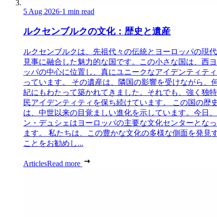
5 Aug 2026
·
1 min read
ルクセンブルクの文化：歴史と遺産
ルクセンブルクは、先祖代々の伝統とヨーロッパの現代
見事に融合した魅力的な国です。この小さな国は、西ヨ
ッパの中心に位置し、真にユニークなアイデンティティ
っています。 その遺産は、隣国の影響を受けながら、
紀にもわたって築かれてきました。それでも、強く独特
民アイデンティティを保ち続けています。 この国の歴
は、中世以来の目覚ましい進化を示しています。今日、
ン・デュシェはヨーロッパの主要な文化センターとなっ
ます。 私たちは、この豊かな文化の多様な側面を発見
ことをお勧めし...
Articles
Read more