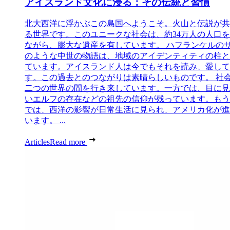
アイスランド文化に浸る：その伝統と習慣
北大西洋に浮かぶこの島国へようこそ。火山と伝説が共
る世界です。このユニークな社会は、約34万人の人口
ながら、膨大な遺産を有しています。 ハフランケルの
のような中世の物語は、地域のアイデンティティの柱と
ています。アイスランド人は今でもそれを読み、愛して
す。この過去とのつながりは素晴らしいものです。 社
二つの世界の間を行き来しています。一方では、目に見
いエルフの存在などの祖先の信仰が残っています。もう
では、西洋の影響が日常生活に見られ、アメリカ化が進
います。 ...
Articles
Read more