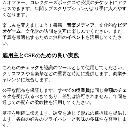
ムオファー、コレクターズボックスや公演の
チケット
にアク
セスできます。年間サブスクリプションがより手に入れやす
くなります。
楽しみを変えましょう！書籍、
音楽メディア
、文化的な
ビデ
オゲーム
、文化財の訪問を交互に楽しんでください。また、
予算を最適化するために無料の
イベント
も活用してくださ
い。
雇用主とCSEのための良い実践
これらの
チェック
を認識のツールとして使用してください。
クリスマスや音楽祭などの重要な時期に提供します。商業チ
ャレンジに統合します。
公平な配布を保証します。
すべての従業員
は同じ
金額のチェ
ック
を受け取るべきであり、差別は許可されません。年間を
通じての配布の柔軟性を活用してください。
基準を明確に伝えます。調査を通じて形式の選択肢を提供し
ます。各自の好みのプライバシーと興味の多様性を尊重しま
す。