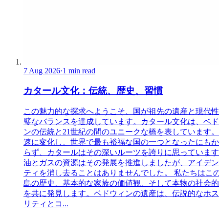
7 Aug 2026
·
1 min read
カタール文化：伝統、歴史、習慣
この魅力的な探求へようこそ、国が祖先の遺産と現代性
璧なバランスを達成しています。カタール文化は、ベド
ンの伝統と21世紀の間のユニークな橋を表しています。
速に変化し、世界で最も裕福な国の一つとなったにもか
らず、カタールはその深いルーツを誇りに思っています
油とガスの資源はその発展を推進しましたが、アイデン
ティを消し去ることはありませんでした。 私たちはこ
島の歴史、基本的な家族の価値観、そして本物の社会的
を共に発見します。ベドウィンの遺産は、伝説的なホス
リティとコ...