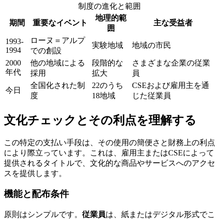
制度の進化と範囲
地理的範
期間
重要なイベント
主な受益者
囲
ローヌ＝アルプ
1993-
実験地域
地域の市民
1994
での創設
2000
他の地域による
段階的な
さまざまな企業の従業
年代
採用
拡大
員
全国化された制
22のうち
CSEおよび雇用主を通
今日
度
18地域
じた従業員
文化チェックとその利点を理解する
この特定の支払い手段は、その使用の簡便さと財務上の利点
により際立っています。これは、雇用主またはCSEによって
提供されるタイトルで、文化的な商品やサービスへのアクセ
スを提供します。
機能と配布条件
原則はシンプルです。
従業員
は、紙またはデジタル形式でこ