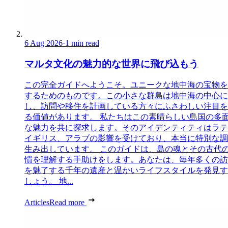
6 Aug 2026
·
1 min read
マルタ文化の魅力的な世界に飛び込もう
この完全ガイドへようこそ。ユニークな地中海の宝物を
するためのものです。この小さな群島は地中海の中心に
し、訪問や移住を計画している方々にふさわしい注目を
る価値があります。 私たちはこの素晴らしい島国の多
な魅力を共に探求します。そのアイデンティティはラテ
イギリス、アラブの影響を受けており、本当に特別な調
生み出しています。 このガイドは、島の魂とその古代
慣を理解する手助けをします。あなたは、毎年多くの訪
を魅了する千年の遺産と温かいライフスタイルを発見す
しょう。 地...
Articles
Read more