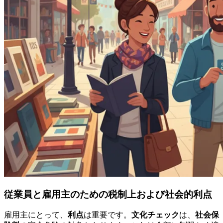
従業員と雇用主のための税制上および社会的利点
雇用主にとって、
利点
は重要です。
文化チェック
は、
社会保