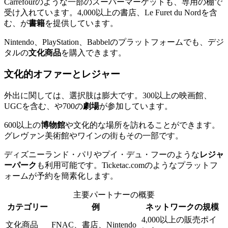
Carrefourのような一部のスーパーマーケットも、専用の棚で
受け入れています。4,000以上の書店、Le Furet du Nordを含
む、が
書籍
を提供しています。
Nintendo、PlayStation、Babbelのプラットフォームでも、デジ
タルの
文化商品
を購入できます。
文化的オファーとレジャー
外出に関しては、選択肢は膨大です。300以上の映画館、
UGCを含む、や700の
劇場
が参加しています。
600以上の
博物館
や文化的な場所を訪れることができます。
グレヴァン美術館やワインの街もその一部です。
ディズニーランド・パリやプイ・デュ・フーのような
レジャ
ーパーク
も利用可能です。Ticketac.comのようなプラットフ
ォームが予約を簡素化します。
主要パートナーの概要
カテゴリー
例
ネットワークの規模
4,000以上の販売ポイ
文化商品
FNAC、書店、Nintendo