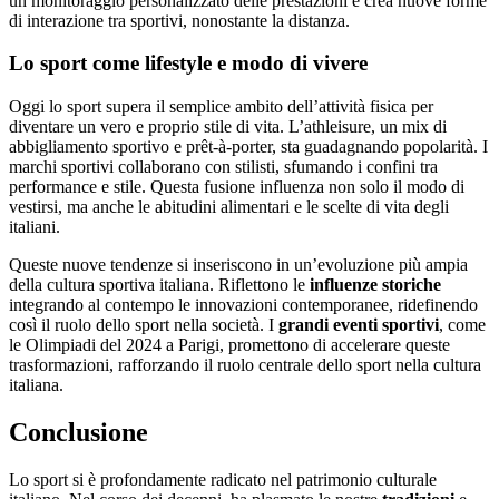
un monitoraggio personalizzato delle prestazioni e crea nuove forme
di interazione tra sportivi, nonostante la distanza.
Lo sport come lifestyle e modo di vivere
Oggi lo sport supera il semplice ambito dell’attività fisica per
diventare un vero e proprio stile di vita. L’athleisure, un mix di
abbigliamento sportivo e prêt-à-porter, sta guadagnando popolarità. I
marchi sportivi collaborano con stilisti, sfumando i confini tra
performance e stile. Questa fusione influenza non solo il modo di
vestirsi, ma anche le abitudini alimentari e le scelte di vita degli
italiani.
Queste nuove tendenze si inseriscono in un’evoluzione più ampia
della cultura sportiva italiana. Riflettono le
influenze storiche
integrando al contempo le innovazioni contemporanee, ridefinendo
così il ruolo dello sport nella società. I
grandi eventi sportivi
, come
le Olimpiadi del 2024 a Parigi, promettono di accelerare queste
trasformazioni, rafforzando il ruolo centrale dello sport nella cultura
italiana.
Conclusione
Lo sport si è profondamente radicato nel patrimonio culturale