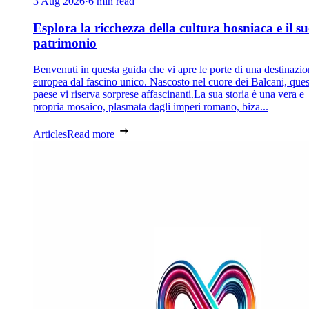
3 Aug 2026
·
6 min read
Esplora la ricchezza della cultura bosniaca e il s
patrimonio
Benvenuti in questa guida che vi apre le porte di una destinazi
europea dal fascino unico. Nascosto nel cuore dei Balcani, que
paese vi riserva sorprese affascinanti.La sua storia è una vera e
propria mosaico, plasmata dagli imperi romano, biza...
Articles
Read more