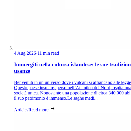
4 Aug 2026
·
11 min read
Immergiti nella cultura islandese: le sue tradizion
usanze
Benvenuti in un universo dove i vulcani si affiancano alle legg
Questo paese insulare, perso nell’Atlantico del Nord, ospita un
società unica. Nonostante una popolazione di circa 340.000 abit
il suo patrimonio è immenso.Le saghe medi...
Articles
Read more