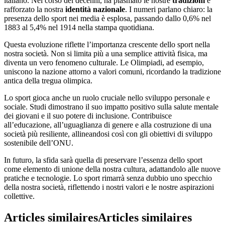
italiano. Nel corso dei decenni, ha plasmato le nostre
tradizioni
e
rafforzato la nostra
identità nazionale
. I numeri parlano chiaro: la
presenza dello sport nei media è esplosa, passando dallo 0,6% nel
1883 al 5,4% nel 1914 nella stampa quotidiana.
Questa evoluzione riflette l’importanza crescente dello sport nella
nostra società. Non si limita più a una semplice attività fisica, ma
diventa un vero fenomeno culturale. Le Olimpiadi, ad esempio,
uniscono la nazione attorno a valori comuni, ricordando la tradizione
antica della tregua olimpica.
Lo sport gioca anche un ruolo cruciale nello sviluppo personale e
sociale. Studi dimostrano il suo impatto positivo sulla salute mentale
dei giovani e il suo potere di inclusione. Contribuisce
all’educazione, all’uguaglianza di genere e alla costruzione di una
società più resiliente, allineandosi così con gli obiettivi di sviluppo
sostenibile dell’ONU.
In futuro, la sfida sarà quella di preservare l’essenza dello sport
come elemento di unione della nostra cultura, adattandolo alle nuove
pratiche e tecnologie. Lo sport rimarrà senza dubbio uno specchio
della nostra società, riflettendo i nostri valori e le nostre aspirazioni
collettive.
Articles similaires
Articles similaires