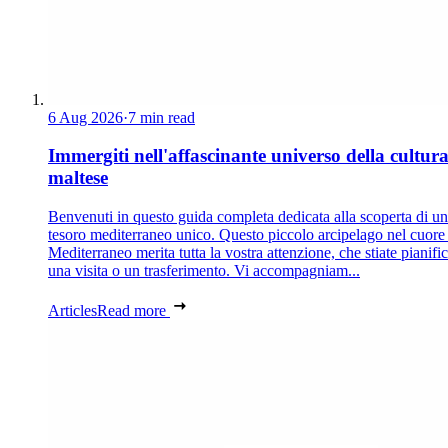
6 Aug 2026
·
7 min read
Immergiti nell'affascinante universo della cultur
maltese
Benvenuti in questo guida completa dedicata alla scoperta di un
tesoro mediterraneo unico. Questo piccolo arcipelago nel cuore
Mediterraneo merita tutta la vostra attenzione, che stiate pianif
una visita o un trasferimento. Vi accompagniam...
Articles
Read more