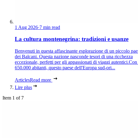
1 Aug 2026
·
7 min read
La cultura montenegrina: tradizioni e usanze
Benvenuti in questa affascinante esplorazione di un piccolo pae
dei Balcani. Questa nazione nasconde tesori di una ricchezza
eccezionale, perfetti per gli appassionati di viaggi autentici.Con
650.000 abitanti, questo paese dell'Europa sud-ori...
Articles
Read more
Lire plus
Item 1 of 7