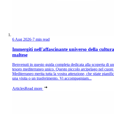
6 Aug 2026
·
7 min read
Immergiti nell'affascinante universo della cultur
maltese
Benvenuti in questo guida completa dedicata alla scoperta di un
tesoro mediterraneo unico. Questo piccolo arcipelago nel cuore
Mediterraneo merita tutta la vostra attenzione, che stiate pianif
una visita o un trasferimento. Vi accompagniam...
Articles
Read more