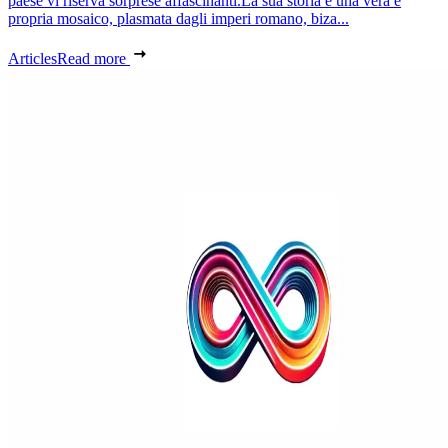
paese vi riserva sorprese affascinanti.La sua storia è una vera e
propria mosaico, plasmata dagli imperi romano, biza...
Articles
Read more