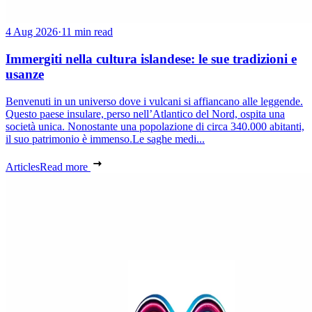
4 Aug 2026
·
11 min read
Immergiti nella cultura islandese: le sue tradizioni e
usanze
Benvenuti in un universo dove i vulcani si affiancano alle leggende.
Questo paese insulare, perso nell’Atlantico del Nord, ospita una
società unica. Nonostante una popolazione di circa 340.000 abitanti,
il suo patrimonio è immenso.Le saghe medi...
Articles
Read more