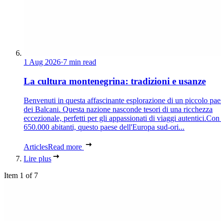
1 Aug 2026
·
7 min read
La cultura montenegrina: tradizioni e usanze
Benvenuti in questa affascinante esplorazione di un piccolo pae
dei Balcani. Questa nazione nasconde tesori di una ricchezza
eccezionale, perfetti per gli appassionati di viaggi autentici.Con
650.000 abitanti, questo paese dell'Europa sud-ori...
Articles
Read more
Lire plus
Item 1 of 7