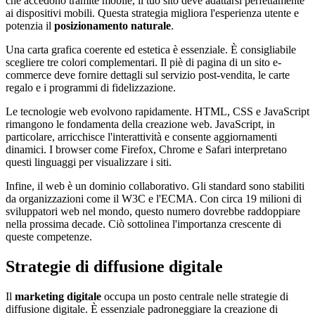
che accedono tramite mobile, il tuo sito deve adattarsi perfettamente
ai dispositivi mobili. Questa strategia migliora l'esperienza utente e
potenzia il
posizionamento naturale
.
Una carta grafica coerente ed estetica è essenziale. È consigliabile
scegliere tre colori complementari. Il piè di pagina di un sito e-
commerce deve fornire dettagli sul servizio post-vendita, le carte
regalo e i programmi di fidelizzazione.
Le tecnologie web evolvono rapidamente. HTML, CSS e JavaScript
rimangono le fondamenta della creazione web. JavaScript, in
particolare, arricchisce l'interattività e consente aggiornamenti
dinamici. I browser come Firefox, Chrome e Safari interpretano
questi linguaggi per visualizzare i siti.
Infine, il web è un dominio collaborativo. Gli standard sono stabiliti
da organizzazioni come il W3C e l'ECMA. Con circa 19 milioni di
sviluppatori web nel mondo, questo numero dovrebbe raddoppiare
nella prossima decade. Ciò sottolinea l'importanza crescente di
queste competenze.
Strategie di diffusione digitale
Il
marketing digitale
occupa un posto centrale nelle strategie di
diffusione digitale. È essenziale padroneggiare la creazione di