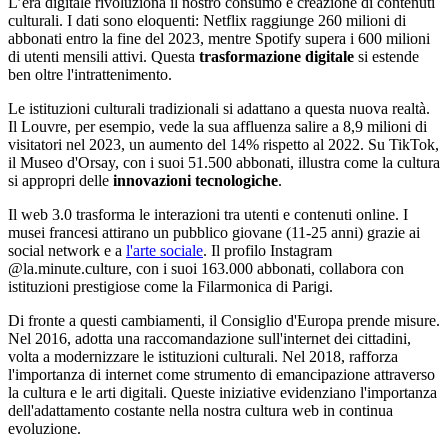
L’era digitale rivoluziona il nostro consumo e creazione di contenuti
culturali. I dati sono eloquenti: Netflix raggiunge 260 milioni di
abbonati entro la fine del 2023, mentre Spotify supera i 600 milioni
di utenti mensili attivi. Questa
trasformazione digitale
si estende
ben oltre l'intrattenimento.
Le istituzioni culturali tradizionali si adattano a questa nuova realtà.
Il Louvre, per esempio, vede la sua affluenza salire a 8,9 milioni di
visitatori nel 2023, un aumento del 14% rispetto al 2022. Su TikTok,
il Museo d'Orsay, con i suoi 51.500 abbonati, illustra come la cultura
si appropri delle
innovazioni tecnologiche
.
Il web 3.0 trasforma le interazioni tra utenti e contenuti online. I
musei francesi attirano un pubblico giovane (11-25 anni) grazie ai
social network e a
l'arte sociale
. Il profilo Instagram
@la.minute.culture, con i suoi 163.000 abbonati, collabora con
istituzioni prestigiose come la Filarmonica di Parigi.
Di fronte a questi cambiamenti, il Consiglio d'Europa prende misure.
Nel 2016, adotta una raccomandazione sull'internet dei cittadini,
volta a modernizzare le istituzioni culturali. Nel 2018, rafforza
l'importanza di internet come strumento di emancipazione attraverso
la cultura e le arti digitali. Queste iniziative evidenziano l'importanza
dell'adattamento costante nella nostra cultura web in continua
evoluzione.