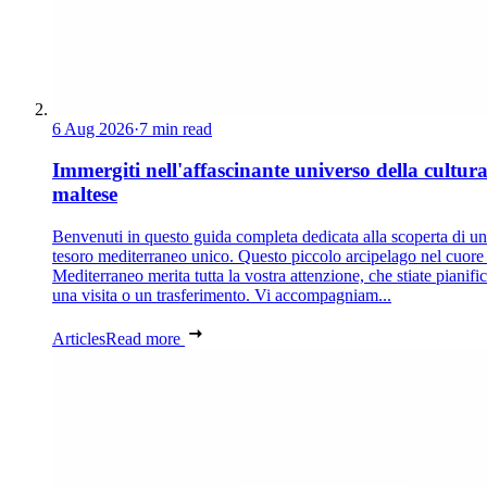
6 Aug 2026
·
7 min read
Immergiti nell'affascinante universo della cultur
maltese
Benvenuti in questo guida completa dedicata alla scoperta di un
tesoro mediterraneo unico. Questo piccolo arcipelago nel cuore
Mediterraneo merita tutta la vostra attenzione, che stiate pianif
una visita o un trasferimento. Vi accompagniam...
Articles
Read more