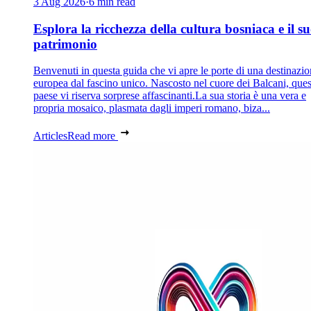
3 Aug 2026
·
6 min read
Esplora la ricchezza della cultura bosniaca e il s
patrimonio
Benvenuti in questa guida che vi apre le porte di una destinazi
europea dal fascino unico. Nascosto nel cuore dei Balcani, que
paese vi riserva sorprese affascinanti.La sua storia è una vera e
propria mosaico, plasmata dagli imperi romano, biza...
Articles
Read more