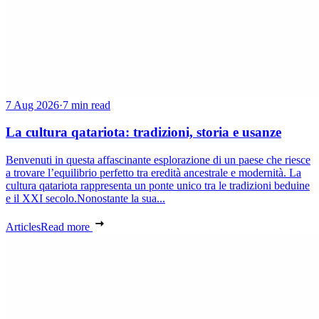
7 Aug 2026
·
7 min read
La cultura qatariota: tradizioni, storia e usanze
Benvenuti in questa affascinante esplorazione di un paese che riesce
a trovare l’equilibrio perfetto tra eredità ancestrale e modernità. La
cultura qatariota rappresenta un ponte unico tra le tradizioni beduine
e il XXI secolo.Nonostante la sua...
Articles
Read more