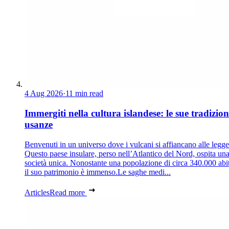
4 Aug 2026
·
11 min read
Immergiti nella cultura islandese: le sue tradizion
usanze
Benvenuti in un universo dove i vulcani si affiancano alle legg
Questo paese insulare, perso nell’Atlantico del Nord, ospita un
società unica. Nonostante una popolazione di circa 340.000 abit
il suo patrimonio è immenso.Le saghe medi...
Articles
Read more