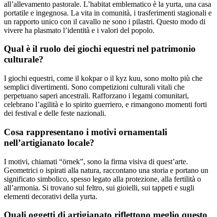
all’allevamento pastorale. L’habitat emblematico è la yurta, una casa
portatile e ingegnosa. La vita in comunità, i trasferimenti stagionali e
un rapporto unico con il cavallo ne sono i pilastri. Questo modo di
vivere ha plasmato l’identità e i valori del popolo.
Qual è il ruolo dei giochi equestri nel patrimonio
culturale?
I giochi equestri, come il kokpar o il kyz kuu, sono molto più che
semplici divertimenti. Sono competizioni culturali vitali che
perpetuano saperi ancestrali. Rafforzano i legami comunitari,
celebrano l’agilità e lo spirito guerriero, e rimangono momenti forti
dei festival e delle feste nazionali.
Cosa rappresentano i motivi ornamentali
nell’artigianato locale?
I motivi, chiamati “örnek”, sono la firma visiva di quest’arte.
Geometrici o ispirati alla natura, raccontano una storia e portano un
significato simbolico, spesso legato alla protezione, alla fertilità o
all’armonia. Si trovano sul feltro, sui gioielli, sui tappeti e sugli
elementi decorativi della yurta.
Quali oggetti di artigianato riflettono meglio questo