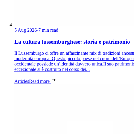
5 Aug 2026
·
7 min read
La cultura lussemburghese: storia e patrimonio
Il Lussemburgo ci offre un affascinante mix di tradizioni ancestr
modernità europea. Questo piccolo paese nel cuore dell’Europa
occidentale possiede un’identità davvero unica.Il suo patrimoni
eccezionale si è costruito nel corso dei...
Articles
Read more