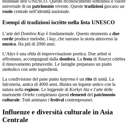
mondiale dell’UNESCO. Questo riconoscimento sottolinea il valore
universale di un
patrimonio
vivente. Queste
tradizioni
giocano un
ruolo
centrale nell’identità nazionale.
Esempi di tradizioni iscritte nella lista UNESCO
L’arte del
Dombra Kuy
è fondamentale. Questo strumento a
due
corde
produce melodie, i
kuy
, che narrano la storia attraverso la
musica
. Ha più di 2000 anni.
L’
Aitys
è una sfida di improvvisazione poetica. Due artisti si
affrontano, accompagnati dalla
dombra
. La
festa
di
Nauryz
celebra
il rinnovamento primaverile. Le famiglie preparano un piatto
simbolico con sette ingredienti.
La condivisione del pane piatto
katyrma
è un
rito
di unità. La
falconeria, antica di 4000 anni, illustra un legame antico con la
natura nella
regione
. Le leggende di
Korkyt Ata
e l’arte delle
marionette
Orteke
completano questi
elementi
del
patrimonio
culturale
. Tutti animano i
festival
contemporanei.
Influenze e diversità culturale in Asia
Centrale