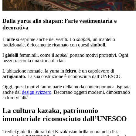
Dalla yurta allo shapan: l’arte vestimentaria e
decorativa
L’
arte
si esprime anche nei vestiti. Lo
shapan
, un mantello
tradizionale, è riccamente ricamato con questi
simboli
.
I
gioielli
femminili, come il
saukel
, portano motivi protettivi. Ogni
pezzo racconta una storia di clan.
L’abitazione nomade, la yurta in
feltro
, è un capolavoro di
artigianato
. La sua costruzione è riconosciuta dall’UNESCO.
Oggi, questi motivi fanno parte della moda contemporanea, ispirata
anche dal
design svizzero
. Decorano oggetti moderni, dimostrando
la loro vitalità.
La cultura kazaka, patrimonio
immateriale riconosciuto dall’UNESCO
Tredici gioielli culturali del Kazakhstan brillano ora nella lista