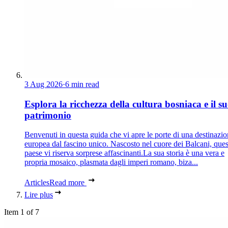
3 Aug 2026
·
6 min read
Esplora la ricchezza della cultura bosniaca e il s
patrimonio
Benvenuti in questa guida che vi apre le porte di una destinazi
europea dal fascino unico. Nascosto nel cuore dei Balcani, que
paese vi riserva sorprese affascinanti.La sua storia è una vera e
propria mosaico, plasmata dagli imperi romano, biza...
Articles
Read more
Lire plus
Item 1 of 7