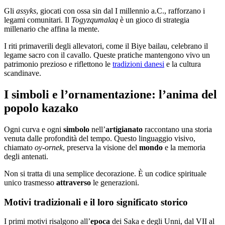
Gli
assyks
, giocati con ossa sin dal I millennio a.C., rafforzano i
legami comunitari. Il
Togyzqumalaq
è un gioco di strategia
millenario che affina la mente.
I riti primaverili degli allevatori, come il Biye bailau, celebrano il
legame sacro con il cavallo. Queste pratiche mantengono vivo un
patrimonio prezioso e riflettono le
tradizioni danesi
e la cultura
scandinave.
I simboli e l’ornamentazione: l’anima del
popolo kazako
Ogni curva e ogni
simbolo
nell’
artigianato
raccontano una storia
venuta dalle profondità del tempo. Questo linguaggio visivo,
chiamato
oy-ornek
, preserva la visione del
mondo
e la memoria
degli antenati.
Non si tratta di una semplice decorazione. È un codice spirituale
unico trasmesso
attraverso
le generazioni.
Motivi tradizionali e il loro significato storico
I primi motivi risalgono all’
epoca
dei Saka e degli Unni, dal VII al