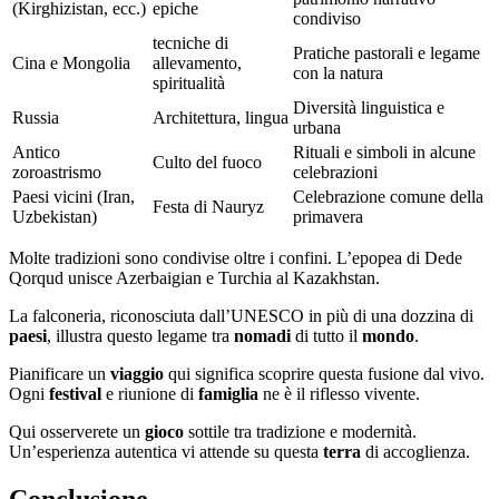
(Kirghizistan, ecc.)
epiche
condiviso
tecniche di
Pratiche pastorali e legame
Cina e Mongolia
allevamento,
con la natura
spiritualità
Diversità linguistica e
Russia
Architettura, lingua
urbana
Antico
Rituali e simboli in alcune
Culto del fuoco
zoroastrismo
celebrazioni
Paesi vicini (Iran,
Celebrazione comune della
Festa di Nauryz
Uzbekistan)
primavera
Molte tradizioni sono condivise oltre i confini. L’epopea di Dede
Qorqud unisce Azerbaigian e Turchia al Kazakhstan.
La falconeria, riconosciuta dall’UNESCO in più di una dozzina di
paesi
, illustra questo legame tra
nomadi
di tutto il
mondo
.
Pianificare un
viaggio
qui significa scoprire questa fusione dal vivo.
Ogni
festival
e riunione di
famiglia
ne è il riflesso vivente.
Qui osserverete un
gioco
sottile tra tradizione e modernità.
Un’esperienza autentica vi attende su questa
terra
di accoglienza.