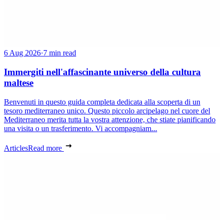
6 Aug 2026
·
7 min read
Immergiti nell'affascinante universo della cultura
maltese
Benvenuti in questo guida completa dedicata alla scoperta di un
tesoro mediterraneo unico. Questo piccolo arcipelago nel cuore del
Mediterraneo merita tutta la vostra attenzione, che stiate pianificando
una visita o un trasferimento. Vi accompagniam...
Articles
Read more