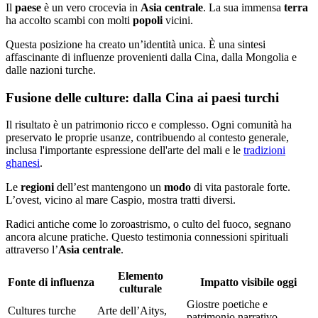
Il
paese
è un vero crocevia in
Asia centrale
. La sua immensa
terra
ha accolto scambi con molti
popoli
vicini.
Questa posizione ha creato un’identità unica. È una sintesi
affascinante di influenze provenienti dalla Cina, dalla Mongolia e
dalle nazioni turche.
Fusione delle culture: dalla Cina ai paesi turchi
Il risultato è un patrimonio ricco e complesso. Ogni comunità ha
preservato le proprie usanze, contribuendo al contesto generale,
inclusa l'importante espressione dell'arte del mali e le
tradizioni
ghanesi
.
Le
regioni
dell’est mantengono un
modo
di vita pastorale forte.
L’ovest, vicino al mare Caspio, mostra tratti diversi.
Radici antiche come lo zoroastrismo, o culto del fuoco, segnano
ancora alcune pratiche. Questo testimonia connessioni spirituali
attraverso l’
Asia centrale
.
Elemento
Fonte di influenza
Impatto visibile oggi
culturale
Giostre poetiche e
Cultures turche
Arte dell’Aitys,
patrimonio narrativo