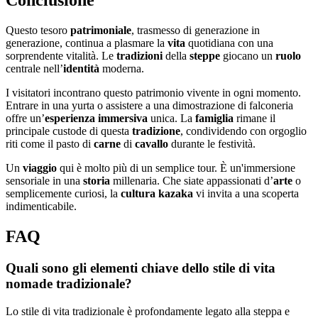
Conclusione
Questo tesoro
patrimoniale
, trasmesso di generazione in
generazione, continua a plasmare la
vita
quotidiana con una
sorprendente vitalità. Le
tradizioni
della
steppe
giocano un
ruolo
centrale nell’
identità
moderna.
I visitatori incontrano questo patrimonio vivente in ogni momento.
Entrare in una yurta o assistere a una dimostrazione di falconeria
offre un’
esperienza immersiva
unica. La
famiglia
rimane il
principale custode di questa
tradizione
, condividendo con orgoglio
riti come il pasto di
carne
di
cavallo
durante le festività.
Un
viaggio
qui è molto più di un semplice tour. È un'immersione
sensoriale in una
storia
millenaria. Che siate appassionati d’
arte
o
semplicemente curiosi, la
cultura kazaka
vi invita a una scoperta
indimenticabile.
FAQ
Quali sono gli elementi chiave dello stile di vita
nomade tradizionale?
Lo stile di vita tradizionale è profondamente legato alla steppa e