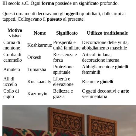
III secolo a.C. Ogni
forma
possiede un significato profondo.
Questi ornamenti decoravano gli
oggetti
quotidiani, dalle armi ai
tappeti. Collegavano il
passato
al presente.
Motivo
Nome
Significato
Utilizzo tradizionale
visivo
Corna di
Prosperità e
Decorazione delle yurta,
Koshkarmuz
montone
unità familiare
abbigliamento maschile
Gobba di
Resistenza e
Articoli in lana,
Orkesh
cammello
forza
decorazione interna
Protezione
Abbigliamento e
gioielli
Amuleto
Tumarsha
spirituale
femminili
Ali di
Libertà e
Kus kaanaty
Ricami e
gioielli
uccello
elevazione
Collo di
Bellezza e
Oggetti decorativi e
arte
Kazmoyin
cigno
grazia
vestimentaria