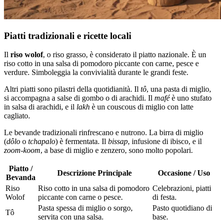
Piatti tradizionali e ricette locali
Il
riso wolof
, o riso grasso, è considerato il piatto nazionale. È un
riso cotto in una salsa di pomodoro piccante con carne, pesce e
verdure. Simboleggia la convivialità durante le grandi feste.
Altri piatti sono pilastri della quotidianità. Il
tô
, una pasta di miglio,
si accompagna a salse di gombo o di arachidi. Il
mafé
è uno stufato
in salsa di arachidi, e il
lakh
è un couscous di miglio con latte
cagliato.
Le bevande tradizionali rinfrescano e nutrono. La birra di miglio
(
dôlo
o
tchapalo
) è fermentata. Il
bissap
, infusione di ibisco, e il
zoom-koom
, a base di miglio e zenzero, sono molto popolari.
Piatto /
Descrizione Principale
Occasione / Uso
Bevanda
Riso
Riso cotto in una salsa di pomodoro
Celebrazioni, piatti
Wolof
piccante con carne o pesce.
di festa.
Pasta spessa di miglio o sorgo,
Pasto quotidiano di
Tô
servita con una salsa.
base.