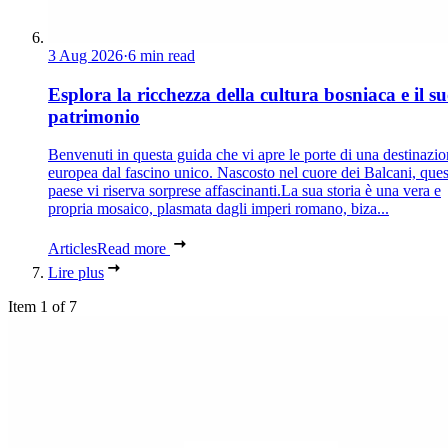
3 Aug 2026
·
6 min read
Esplora la ricchezza della cultura bosniaca e il s
patrimonio
Benvenuti in questa guida che vi apre le porte di una destinazi
europea dal fascino unico. Nascosto nel cuore dei Balcani, que
paese vi riserva sorprese affascinanti.La sua storia è una vera e
propria mosaico, plasmata dagli imperi romano, biza...
Articles
Read more
Lire plus
Item 1 of 7