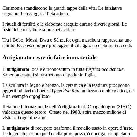
Cerimonie scandiscono le grandi tappe della vita. Le iniziative
segnano il passaggio all’età adulta.
I rituali di fertilità e le elaborate esequie durano diversi giorni. Le
feste delle maschere sono spettacolari.
Tra i Bobo, Mossi, Bwa e Sénoufo, ogni maschera rappresenta uno
spirito. Esse escono per proteggere il villaggio o celebrare i raccolti.
Artigianato e savoir-faire immateriale
L’
artigianato
locale è riconosciuto in tutta l’
Africa occidentale
.
Saperi ancestrali si trasmettono di padre in figlio.
La scultura in legno e bronzo, la ceramica e la tessitura producono
oggetti
utilitari e d’
arte
. Il
faso dan fani
, un tessuto emblematico, ne
è un esempio orgoglioso.
Il Salone Internazionale dell’
Artigianato
di Ouagadougou (SIAO)
valorizza questo tesoro. Creato nel 1988, attira mezzo milione di
visitatori ogni due anni.
L’
artigianato
di recupero trasforma il metallo usato in opere d’
arte
.
Le leggende, come quella della principessa Yennenga, completano