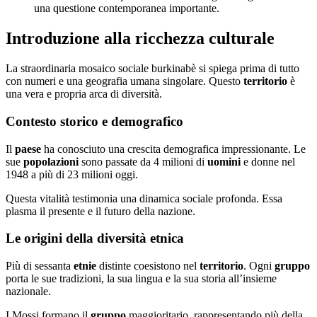
una questione contemporanea importante.
Introduzione alla ricchezza culturale
La straordinaria mosaico sociale burkinabè si spiega prima di tutto
con numeri e una geografia umana singolare. Questo
territorio
è
una vera e propria arca di diversità.
Contesto storico e demografico
Il
paese
ha conosciuto una crescita demografica impressionante. Le
sue
popolazioni
sono passate da 4 milioni di
uomini
e donne nel
1948 a più di 23 milioni oggi.
Questa vitalità testimonia una dinamica sociale profonda. Essa
plasma il presente e il futuro della nazione.
Le origini della diversità etnica
Più di sessanta
etnie
distinte coesistono nel
territorio
. Ogni
gruppo
porta le sue tradizioni, la sua lingua e la sua storia all’insieme
nazionale.
I Mossi formano il
gruppo
maggioritario, rappresentando più della