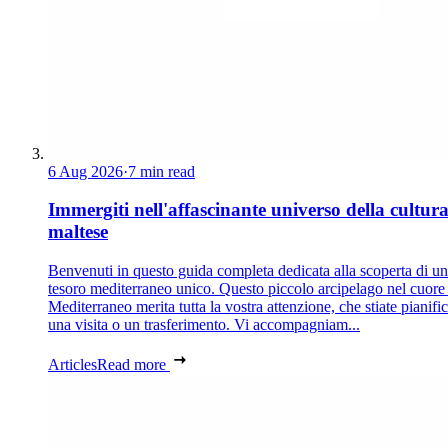
6 Aug 2026
·
7 min read
Immergiti nell'affascinante universo della cultur
maltese
Benvenuti in questo guida completa dedicata alla scoperta di un
tesoro mediterraneo unico. Questo piccolo arcipelago nel cuore
Mediterraneo merita tutta la vostra attenzione, che stiate pianif
una visita o un trasferimento. Vi accompagniam...
Articles
Read more