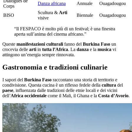
Dialogues de
Danza africana
Annuale
Ouagadougou
Corps
Scultura &
Arti
BISO
Biennale
Ouagadougou
visive
“Il FESPACO è molto più di un festival; è una finestra
aperta sull’anima del cinema africano.”
Queste
manifestazioni culturali
fanno del
Burkina Faso
un
crocevia delle
arti
in
tutta l’Africa
. La
danza
e la
musica
vi
attingono un’energia sempre rinnovata.
Gastronomia e tradizioni culinarie
I sapori del
Burkina Faso
raccontano una storia di territorio e
condivisione. Questa cucina è un riflesso fedele della
cultura
del
paese
, influenzata dalle tradizioni delle etnie locali e dei vicini
dell’
Africa occidentale
come il Mali, il Ghana e la
Costa d’Avorio
.