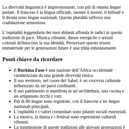
La
diversità
linguistica è impressionante, con più di ottanta lingue
parlate. Il francese è la lingua ufficiale, mentre il mooré, il fulfudé e
il dioula sono lingue nazionali. Questa pluralità rafforza una
coabitazione armoniosa.
L’ospitalità leggendaria dei suoi abitanti affonda le radici in questa
tradizione di pace. Musica vibrante, danze energiche e tessuti
colorati definiscono la sua identità. Preservare questo tesoro
immateriale per le generazioni future è una sfida entusiasmante.
Punti chiave da ricordare
Il
Burkina Faso
è una nazione dell’Africa occidentale
caratterizzata da una grande
diversità
etnica.
Il suo territorio, nel cuore del Sahel, è un crocevia culturale
influenzato da sei paesi confinanti.
Il suo patrimonio si manifesta in un’architettura, una cucina e
un artigianato ricchi e vari.
Più di 80 lingue sono registrate, con il francese e tre lingue
nazionali principali.
L’ospitalità e i valori comunitari sono pilastri sociali essenziali.
La musica, la danza e i festival sono espressioni culturali
vibranti.
La trasmissione di queste tradizioni alle giovani generazioni è