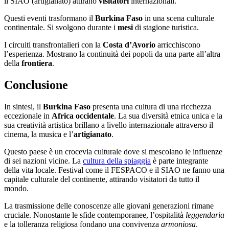
il SIAO (artigianato) attirano
visitatori
internazionali.
Questi eventi trasformano il
Burkina Faso
in una scena culturale
continentale. Si svolgono durante i
mesi
di stagione turistica.
I circuiti transfrontalieri con la
Costa d’Avorio
arricchiscono
l’esperienza. Mostrano la continuità dei popoli da una parte all’altra
della
frontiera
.
Conclusione
In sintesi, il
Burkina Faso
presenta una cultura di una ricchezza
eccezionale in
Africa occidentale
. La sua diversità etnica unica e la
sua creatività artistica brillano a livello internazionale attraverso il
cinema, la musica e l’
artigianato
.
Questo paese è un crocevia culturale dove si mescolano le influenze
di sei nazioni vicine. La
cultura della spiaggia
è parte integrante
della vita locale. Festival come il FESPACO e il SIAO ne fanno una
capitale culturale del continente, attirando visitatori da tutto il
mondo.
La trasmissione delle conoscenze alle giovani generazioni rimane
cruciale. Nonostante le sfide contemporanee, l’ospitalità
leggendaria
e la tolleranza religiosa fondano una convivenza
armoniosa
.