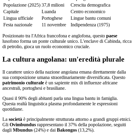
Popolazione (2025)
37,8 milioni
Crescita demografica
Capitale
Luanda
Centro economico
Lingua ufficiale
Portoghese
Lingue bantu comuni
Festa nazionale
11 novembre
Indipendenza (1975)
Posizionato tra l'Africa francofona e anglofona, questo
paese
lusofono forma un ponte culturale unico. L'enclave di Cabinda, ricca
di petrolio, gioca un ruolo economico cruciale.
La cultura angolana: un'eredità plurale
Il carattere unico della nazione angolana emana direttamente dalla
sua composizione umana straordinariamente diversificata. Questo
patrimonio culturale
è un sapiente mix di influenze africane
ancestrali, portoghesi e brasiliane.
Quasi il 90% degli abitanti parla una lingua bantu in famiglia.
Questa realtà linguistica plasma profondamente le espressioni
quotidiane.
La
società
è principalmente strutturata attorno a grandi gruppi etnici.
Gli
Ovimbundus
rappresentano il 37% della popolazione, seguiti
dagli
Mbundus
(24%) e dai
Bakongos
(13,2%).