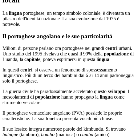
locali
La
lingua
portoghese, un tempo simbolo coloniale, è diventata un
pilastro dell'identità nazionale. La sua evoluzione dal 1975 è
notevole.
Il portoghese angolano e le sue particolarità
Milioni di persone parlano ora portoghese nei grandi
centri
urbani.
Uno studio del 1995 rivelava che quasi il 99% della
popolazione
di
Luanda, la
capitale
, poteva esprimersi in questa
lingua
.
In questi
centri
, si osserva un fenomeno di spossessamento
linguistico. Più di un terzo dei bambini dai 6 ai 14 anni padroneggia
solo il portoghese.
La guerra civile ha paradossalmente accelerato questo
sviluppo
. I
mescolamenti di
popolazione
hanno propagato la
lingua
come
strumento veicolare.
Il portoghese vernacolare angolano (PVA) possiede le proprie
caratteristiche. La sua fonetica presenta vocali più chiuse.
Il suo lessico integra numerose parole del kimbundu. Si trovano
batuque
(tamburo),
bombo
(manioca) o
camba
(amico).