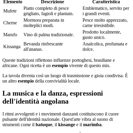
Elemento
Descrizione
Caratteristica
Piatto completo di pesce
Emblematico, servito per
Mufete
grigliato, fagioli e plantain.
i grandi eventi.
Mormora preparata in
Pesce molto apprezzato,
Cherne
molteplici modi.
carne irresistibile.
Prodotto localmente,
Marufo
Vino di palma tradizionale.
gusto unico.
Bevanda rinfrescante
Analcolica, profumata e
Kissanga
all'ananas.
dolce.
Queste tradizioni riflettono influenze portoghesi, brasiliane e
africane. Ogni ricetta è un
esempio
vivente di questo mix.
La tavola diventa così un luogo di trasmissione e gioia condivisa. È
un altro
esempio
della convivialità locale.
La musica e la danza, espressioni
dell'identità angolana
I ritmi avvolgenti e i movimenti danzanti costituiscono il cuore
pulsante dell'identità nazionale. Quest'arte vibra al suono di
strumenti come il
batuque
, il
kissange
e il
marimba
.