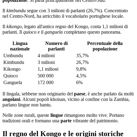
popolazione
. Si parla principalmente nel Centro-Sud.
Il
kimbundu
segue con 3 milioni di parlanti (26,7%). Concentrato
nel Centro-Nord, ha arricchito il vocabolario portoghese locale.
Il
kikongo
, legato all'antico regno del Kongo, conta 1,1 milioni di
parlanti. Il
quioco
e il
ganguela
completano questo panorama.
Lingua
Numero di
Percentuale della
nazionale
parlanti
popolazione
Umbundu
4 milioni
35,7%
Kimbundu
3 milioni
26,7%
Kikongo
1,1 milioni
9,8%
Quioco
500 000
4,5%
Ganguela
172 000
6%
Il lingala, sebbene non originario del
paese
, è anche parlato da molti
angolani
. Alcuni popoli khoisan, vicino al confine con la Zambia,
parlano lingue non bantu.
Nelle zone rurali, queste
lingue
rimangono molto vive. Portano
tradizioni orali e formano una
parte
vibrante del patrimonio.
Il regno del Kongo e le origini storiche