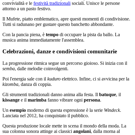
convivialità e le
festività tradizionali
sociali. Unisce le persone
attorno a un pasto festivo.
Il Mufete, piatto emblematico, apre questi momenti di condivisione.
Tutti si radunano per gustare questo banchetto abbondante.
Con la pancia piena, è
tempo
di occupare la pista da ballo. La
musica anima immediatamente l'assemblea.
Celebrazioni, danze e condivisioni comunitarie
La progressione ritmica segue un percorso gioioso. Si inizia con il
semba
, dalle melodie coinvolgenti.
Poi l'energia sale con il
kuduro
elettrico. Infine, ci si avvicina per la
kizomba
, danza di coppia.
Gli strumenti tradizionali danno anima alla festa. Il
batuque
, il
kissange
e il
marimba
fanno vibrare ogni
persona
.
Un
esempio
moderno di questa espressione è la serie
Windeck
.
Lanciata nel 2012, ha conquistato il pubblico.
Questa produzione locale mette in scena il mondo della moda. La
sua colonna sonora attinge ai classici
angolani
, dalla morna al