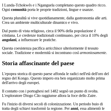
I Lunda-Tchokwés e i Nganguela completano questo quadro ricco.
Ogni
comunità
porta le proprie tradizioni, lingue e usanze.
Questa pluralità si vive quotidianamente, dalla gastronomia alle arti.
Crea un ambiente multiculturale dinamico e vivo.
Dal punto di vista religioso, circa il 90% della popolazione è
cristiana. Le credenze tradizionali continuano, per circa il 10% degli
angolani
, a influenzare le pratiche.
Questa coesistenza pacifica arricchisce ulteriormente il tessuto
sociale. Tradizione e modernità si incontrano così
armoniosamente
.
Storia affascinante del paese
L'epopea storica di questo paese affonda le radici nell'età dell'oro del
regno del Kongo. Questo impero era ben organizzato molto prima
dell'arrivo degli europei.
Il contatto con i portoghesi nel 1482 segnò un punto di svolta.
L'esploratore Diogo Cão raggiunse allora la foce dello Zaire.
Fu l'inizio di diversi secoli di colonizzazione. Un periodo buio di
tratta degli schiavi trasformò la regione. Per
anni
, essa alimentò le