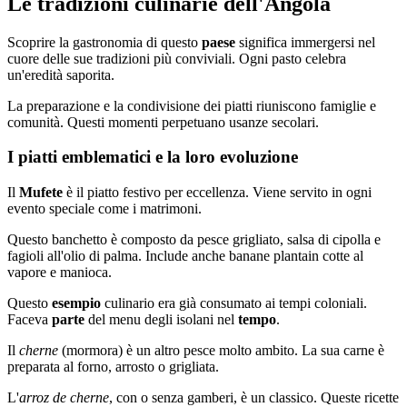
Le tradizioni culinarie dell'Angola
Scoprire la gastronomia di questo
paese
significa immergersi nel
cuore delle sue tradizioni più conviviali. Ogni pasto celebra
un'eredità saporita.
La preparazione e la condivisione dei piatti riuniscono famiglie e
comunità. Questi momenti perpetuano usanze secolari.
I piatti emblematici e la loro evoluzione
Il
Mufete
è il piatto festivo per eccellenza. Viene servito in ogni
evento speciale come i matrimoni.
Questo banchetto è composto da pesce grigliato, salsa di cipolla e
fagioli all'olio di palma. Include anche banane plantain cotte al
vapore e manioca.
Questo
esempio
culinario era già consumato ai tempi coloniali.
Faceva
parte
del menu degli isolani nel
tempo
.
Il
cherne
(mormora) è un altro pesce molto ambito. La sua carne è
preparata al forno, arrosto o grigliata.
L'
arroz de cherne
, con o senza gamberi, è un classico. Queste ricette