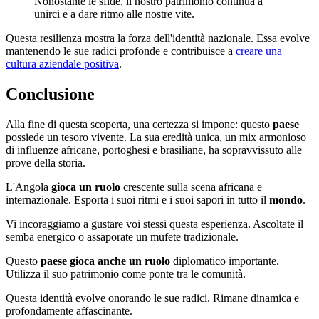
Nonostante le sfide, il nostro patrimonio continua a
unirci e a dare ritmo alle nostre vite.
Questa resilienza mostra la forza dell'identità nazionale. Essa evolve
mantenendo le sue radici profonde e contribuisce a
creare una
cultura aziendale positiva
.
Conclusione
Alla fine di questa scoperta, una certezza si impone: questo
paese
possiede un tesoro vivente. La sua eredità unica, un mix armonioso
di influenze africane, portoghesi e brasiliane, ha sopravvissuto alle
prove della storia.
L'Angola
gioca un ruolo
crescente sulla scena africana e
internazionale. Esporta i suoi ritmi e i suoi sapori in tutto il
mondo
.
Vi incoraggiamo a gustare voi stessi questa esperienza. Ascoltate il
semba energico o assaporate un mufete tradizionale.
Questo
paese
gioca anche un ruolo
diplomatico importante.
Utilizza il suo patrimonio come ponte tra le comunità.
Questa identità evolve onorando le sue radici. Rimane dinamica e
profondamente affascinante.