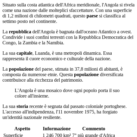
Situato sulla costa atlantica dell'Africa meridionale, l'Angola si rivela
come una nazione dalle molteplici sfaccettature. Con una superficie
di 1,2 milioni di chilometri quadrati, questo
paese
si classifica al
settimo posto nel continente.
La
repubblica
dell'Angola è bagnata dall'oceano Atlantico a ovest.
Condivide i suoi confini terrestri con la Repubblica Democratica del
Congo, la Zambia e la Namibia.
La sua
capitale
, Luanda, è una metropoli dinamica. Essa
rappresenta il cuore economico e culturale della nazione.
La
popolazione
del paese, stimata in 37,8 milioni di abitanti, è
composta da numerose etnie. Questa
popolazione
diversificata
contribuisce alla ricchezza del patrimonio.
L'Angola è una mosaico dove ogni popolo porta il suo
colore all'insieme.
La sua
storia
recente è segnata dal passato coloniale portoghese.
L'accesso all'indipendenza, l'11 novembre 1975, ha forgiato
un'identità nazionale resiliente.
Aspetto
Informazione
Commento
Superficie
1 246 700 km²
7° più grande d'Africa