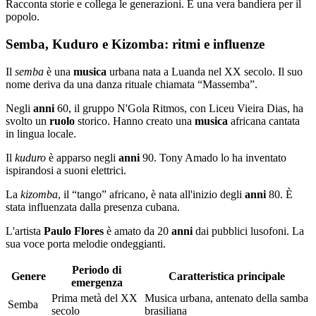
Racconta storie e collega le generazioni. È una vera bandiera per il
popolo.
Semba, Kuduro e Kizomba: ritmi e influenze
Il
semba
è una
musica
urbana nata a Luanda nel XX secolo. Il suo
nome deriva da una danza rituale chiamata “Massemba”.
Negli
anni
60, il gruppo N'Gola Ritmos, con Liceu Vieira Dias, ha
svolto un
ruolo
storico. Hanno creato una
musica
africana cantata
in lingua locale.
Il
kuduro
è apparso negli
anni
90. Tony Amado lo ha inventato
ispirandosi a suoni elettrici.
La
kizomba
, il “tango” africano, è nata all'inizio degli
anni
80. È
stata influenzata dalla presenza cubana.
L'artista
Paulo Flores
è amato da 20
anni
dai pubblici lusofoni. La
sua voce porta melodie ondeggianti.
Periodo di
Genere
Caratteristica principale
emergenza
Prima metà del XX
Musica urbana, antenato della samba
Semba
secolo
brasiliana