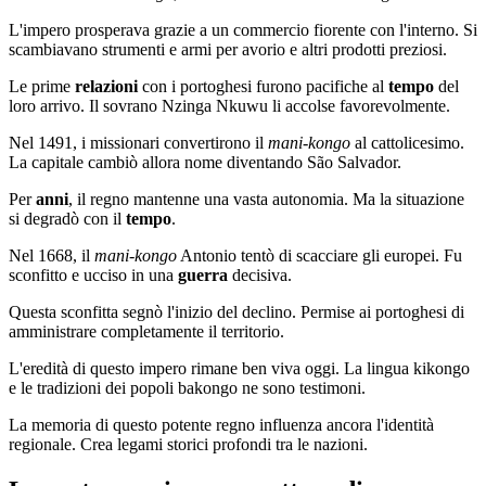
L'impero prosperava grazie a un commercio fiorente con l'interno. Si
scambiavano strumenti e armi per avorio e altri prodotti preziosi.
Le prime
relazioni
con i portoghesi furono pacifiche al
tempo
del
loro arrivo. Il sovrano Nzinga Nkuwu li accolse favorevolmente.
Nel 1491, i missionari convertirono il
mani-kongo
al cattolicesimo.
La capitale cambiò allora nome diventando São Salvador.
Per
anni
, il regno mantenne una vasta autonomia. Ma la situazione
si degradò con il
tempo
.
Nel 1668, il
mani-kongo
Antonio tentò di scacciare gli europei. Fu
sconfitto e ucciso in una
guerra
decisiva.
Questa sconfitta segnò l'inizio del declino. Permise ai portoghesi di
amministrare completamente il territorio.
L'eredità di questo impero rimane ben viva oggi. La lingua kikongo
e le tradizioni dei popoli bakongo ne sono testimoni.
La memoria di questo potente regno influenza ancora l'identità
regionale. Crea legami storici profondi tra le nazioni.