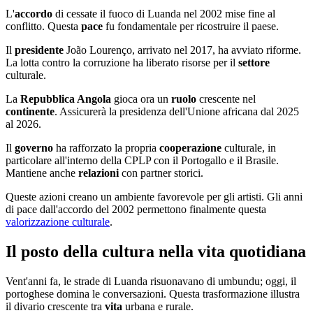
L'
accordo
di cessate il fuoco di Luanda nel 2002 mise fine al
conflitto. Questa
pace
fu fondamentale per ricostruire il paese.
Il
presidente
João Lourenço, arrivato nel 2017, ha avviato riforme.
La lotta contro la corruzione ha liberato risorse per il
settore
culturale.
La
Repubblica Angola
gioca ora un
ruolo
crescente nel
continente
. Assicurerà la presidenza dell'Unione africana dal 2025
al 2026.
Il
governo
ha rafforzato la propria
cooperazione
culturale, in
particolare all'interno della CPLP con il Portogallo e il Brasile.
Mantiene anche
relazioni
con partner storici.
Queste azioni creano un ambiente favorevole per gli artisti. Gli anni
di pace dall'accordo del 2002 permettono finalmente questa
valorizzazione culturale
.
Il posto della cultura nella vita quotidiana
Vent'anni fa, le strade di Luanda risuonavano di umbundu; oggi, il
portoghese domina le conversazioni. Questa trasformazione illustra
il divario crescente tra
vita
urbana e rurale.