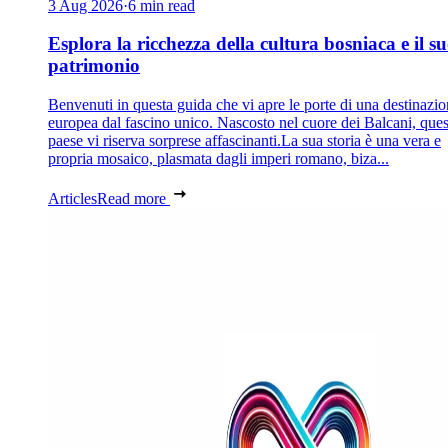
3 Aug 2026
·
6 min read
Esplora la ricchezza della cultura bosniaca e il s
patrimonio
Benvenuti in questa guida che vi apre le porte di una destinazi
europea dal fascino unico. Nascosto nel cuore dei Balcani, que
paese vi riserva sorprese affascinanti.La sua storia è una vera e
propria mosaico, plasmata dagli imperi romano, biza...
Articles
Read more