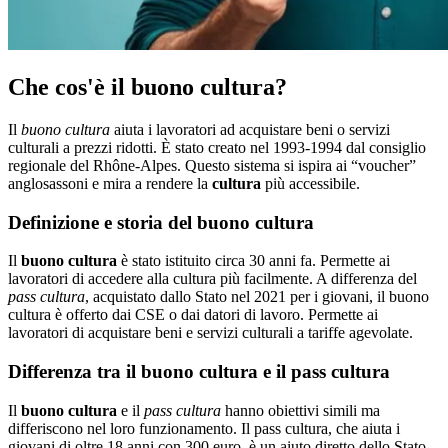
Che cos'è il buono cultura?
Il
buono cultura
aiuta i lavoratori ad acquistare beni o servizi
culturali a prezzi ridotti. È stato creato nel 1993-1994 dal consiglio
regionale del Rhône-Alpes. Questo sistema si ispira ai “voucher”
anglosassoni e mira a rendere la
cultura
più accessibile.
Definizione e storia del buono cultura
Il
buono cultura
è stato istituito circa 30 anni fa. Permette ai
lavoratori di accedere alla cultura più facilmente. A differenza del
pass cultura
, acquistato dallo Stato nel 2021 per i giovani, il buono
cultura è offerto dai CSE o dai datori di lavoro. Permette ai
lavoratori di acquistare beni e servizi culturali a tariffe agevolate.
Differenza tra il buono cultura e il pass cultura
Il
buono cultura
e il
pass cultura
hanno obiettivi simili ma
differiscono nel loro funzionamento. Il pass cultura, che aiuta i
giovani di oltre 18 anni con 300 euro, è un aiuto diretto dello Stato.