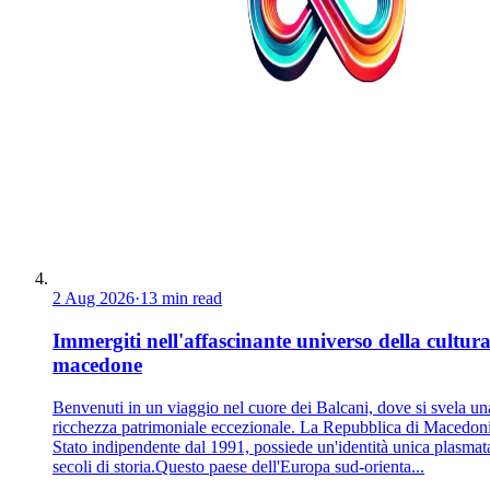
2 Aug 2026
·
13 min read
Immergiti nell'affascinante universo della cultur
macedone
Benvenuti in un viaggio nel cuore dei Balcani, dove si svela un
ricchezza patrimoniale eccezionale. La Repubblica di Macedoni
Stato indipendente dal 1991, possiede un'identità unica plasmat
secoli di storia.Questo paese dell'Europa sud-orienta...