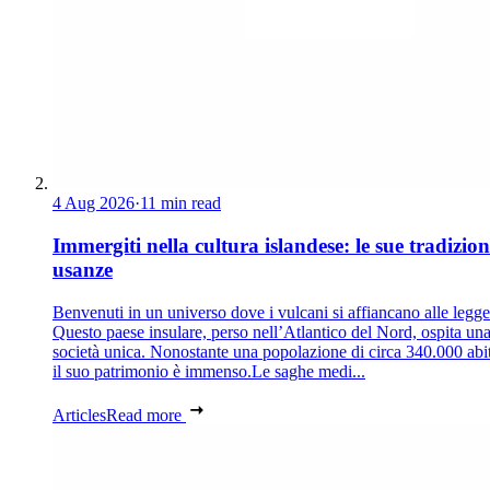
4 Aug 2026
·
11 min read
Immergiti nella cultura islandese: le sue tradizion
usanze
Benvenuti in un universo dove i vulcani si affiancano alle legg
Questo paese insulare, perso nell’Atlantico del Nord, ospita un
società unica. Nonostante una popolazione di circa 340.000 abit
il suo patrimonio è immenso.Le saghe medi...
Articles
Read more