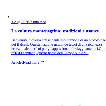
1 Aug 2026
·
7 min read
La cultura montenegrina: tradizioni e usanze
Benvenuti in questa affascinante esplorazione di un piccolo pae
dei Balcani. Questa nazione nasconde tesori di una ricchezza
eccezionale, perfetti per gli appassionati di viaggi autentici.Con
650.000 abitanti, questo paese dell'Europa sud-ori...
Articles
Read more