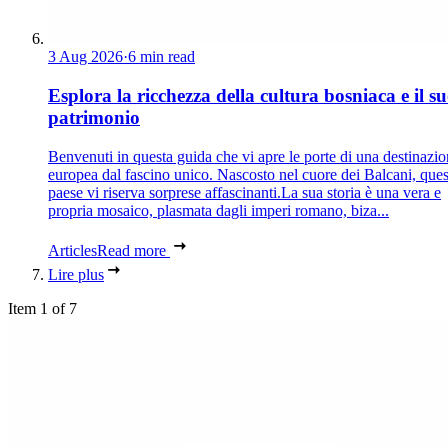
3 Aug 2026
·
6 min read
Esplora la ricchezza della cultura bosniaca e il s
patrimonio
Benvenuti in questa guida che vi apre le porte di una destinazi
europea dal fascino unico. Nascosto nel cuore dei Balcani, que
paese vi riserva sorprese affascinanti.La sua storia è una vera e
propria mosaico, plasmata dagli imperi romano, biza...
Articles
Read more
Lire plus
Item 1 of 7