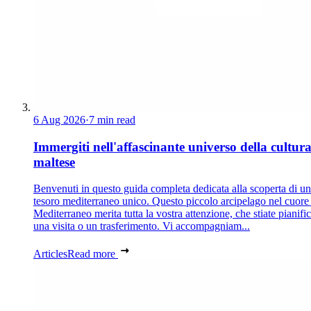
6 Aug 2026
·
7 min read
Immergiti nell'affascinante universo della cultur
maltese
Benvenuti in questo guida completa dedicata alla scoperta di un
tesoro mediterraneo unico. Questo piccolo arcipelago nel cuore
Mediterraneo merita tutta la vostra attenzione, che stiate pianif
una visita o un trasferimento. Vi accompagniam...
Articles
Read more