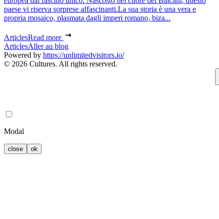
europea dal fascino unico. Nascosto nel cuore dei Balcani, questo
paese vi riserva sorprese affascinanti.La sua storia è una vera e
propria mosaico, plasmata dagli imperi romano, biza...
Articles
Read more
Articles
Aller au blog
Powered by
https://unlimitedvisitors.io/
© 2026 Cultures. All rights reserved.
Modal
close
ok