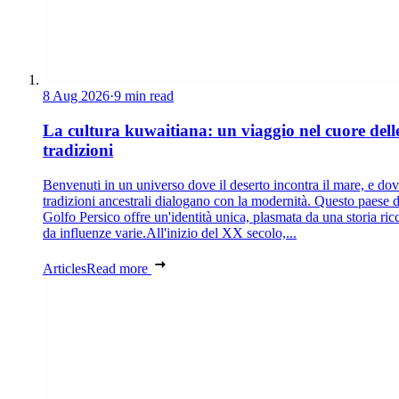
8 Aug 2026
·
9 min read
La cultura kuwaitiana: un viaggio nel cuore dell
tradizioni
Benvenuti in un universo dove il deserto incontra il mare, e dov
tradizioni ancestrali dialogano con la modernità. Questo paese d
Golfo Persico offre un'identità unica, plasmata da una storia ric
da influenze varie.All'inizio del XX secolo,...
Articles
Read more