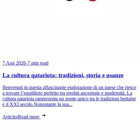
7 Aug 2026
·
7 min read
La cultura qatariota: tradizioni, storia e usanze
Benvenuti in questa affascinante esplorazione di un paese che riesce
a trovare l’equilibrio perfetto tra eredità ancestrale e modernità. La
cultura qatariota rappresenta un ponte unico tra le tradizioni beduine
e il XXI secolo.Nonostante la sua...
Articles
Read more