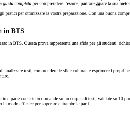
na
guida completa
per comprendere l’esame, padroneggiare la sua metodol
sigli pratici per ottimizzare la vostra preparazione. Con una buona comp
e in BTS
sso in BTS. Questa prova rappresenta una sfida per gli studenti, richie
di analizzare testi, comprendere le sfide culturali e esprimere i propri 
tare.
prima parte consiste in domande su un corpus di testi, valutate su 10 pun
po in modo efficace per superare entrambe le parti.