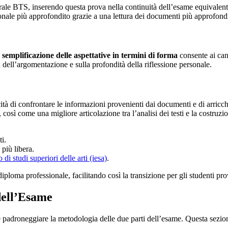
rale BTS, inserendo questa prova nella continuità dell’esame equivalente
nale più approfondito grazie a una lettura dei documenti più approfondi
 semplificazione delle aspettative in termini di forma
consente ai cand
dell’argomentazione e sulla profondità della riflessione personale.
à di confrontare le informazioni provenienti dai documenti e di arricchirl
 così come una migliore articolazione tra l’analisi dei testi e la costru
ti.
più libera.
to di studi superiori delle arti (iesa)
.
ploma professionale, facilitando così la transizione per gli studenti pro
dell’Esame
 padroneggiare la metodologia delle due parti dell’esame. Questa sezione