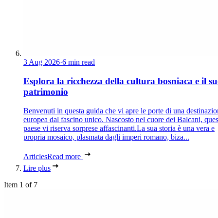
3 Aug 2026
·
6 min read
Esplora la ricchezza della cultura bosniaca e il s
patrimonio
Benvenuti in questa guida che vi apre le porte di una destinazi
europea dal fascino unico. Nascosto nel cuore dei Balcani, que
paese vi riserva sorprese affascinanti.La sua storia è una vera e
propria mosaico, plasmata dagli imperi romano, biza...
Articles
Read more
Lire plus
Item 1 of 7