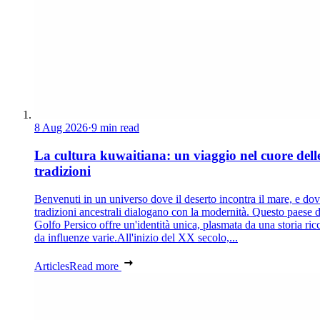
8 Aug 2026
·
9 min read
La cultura kuwaitiana: un viaggio nel cuore dell
tradizioni
Benvenuti in un universo dove il deserto incontra il mare, e dov
tradizioni ancestrali dialogano con la modernità. Questo paese d
Golfo Persico offre un'identità unica, plasmata da una storia ric
da influenze varie.All'inizio del XX secolo,...
Articles
Read more