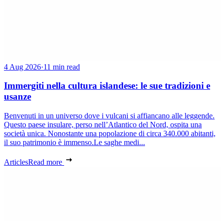
4 Aug 2026
·
11 min read
Immergiti nella cultura islandese: le sue tradizioni e
usanze
Benvenuti in un universo dove i vulcani si affiancano alle leggende.
Questo paese insulare, perso nell’Atlantico del Nord, ospita una
società unica. Nonostante una popolazione di circa 340.000 abitanti,
il suo patrimonio è immenso.Le saghe medi...
Articles
Read more