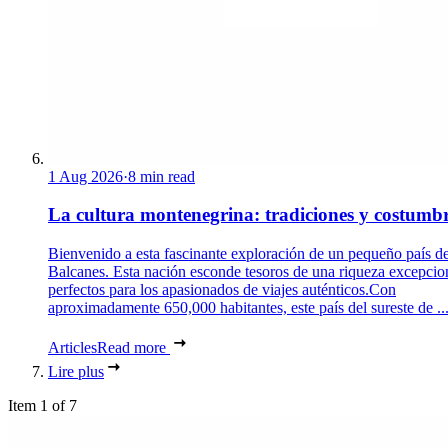
1 Aug 2026
·
8 min read
La cultura montenegrina: tradiciones y costumb
Bienvenido a esta fascinante exploración de un pequeño país de
Balcanes. Esta nación esconde tesoros de una riqueza excepcio
perfectos para los apasionados de viajes auténticos.Con
aproximadamente 650,000 habitantes, este país del sureste de ..
Articles
Read more
Lire plus
Item 1 of 7