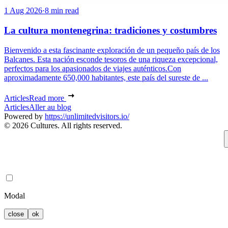
1 Aug 2026
·
8 min read
La cultura montenegrina: tradiciones y costumbres
Bienvenido a esta fascinante exploración de un pequeño país de los
Balcanes. Esta nación esconde tesoros de una riqueza excepcional,
perfectos para los apasionados de viajes auténticos.Con
aproximadamente 650,000 habitantes, este país del sureste de ...
Articles
Read more
Articles
Aller au blog
Powered by
https://unlimitedvisitors.io/
© 2026 Cultures. All rights reserved.
Modal
close
ok