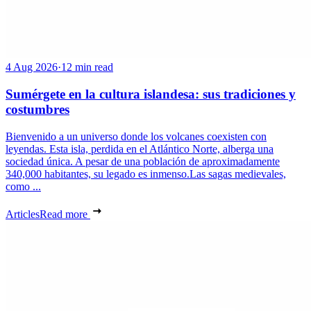
4 Aug 2026
·
12 min read
Sumérgete en la cultura islandesa: sus tradiciones y
costumbres
Bienvenido a un universo donde los volcanes coexisten con
leyendas. Esta isla, perdida en el Atlántico Norte, alberga una
sociedad única. A pesar de una población de aproximadamente
340,000 habitantes, su legado es inmenso.Las sagas medievales,
como ...
Articles
Read more