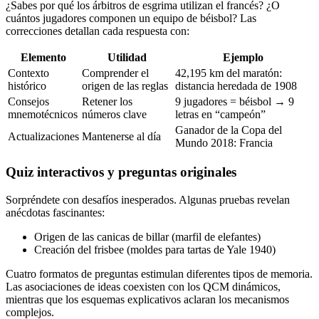
¿Sabes por qué los árbitros de esgrima utilizan el francés? ¿O
cuántos jugadores componen un equipo de béisbol? Las
correcciones detallan cada respuesta con:
Elemento
Utilidad
Ejemplo
Contexto
Comprender el
42,195 km del maratón:
histórico
origen de las reglas
distancia heredada de 1908
Consejos
Retener los
9 jugadores = béisbol → 9
mnemotécnicos
números clave
letras en “campeón”
Ganador de la Copa del
Actualizaciones
Mantenerse al día
Mundo 2018: Francia
Quiz interactivos y preguntas originales
Sorpréndete con desafíos inesperados. Algunas pruebas revelan
anécdotas fascinantes:
Origen de las canicas de billar (marfil de elefantes)
Creación del frisbee (moldes para tartas de Yale 1940)
Cuatro formatos de preguntas estimulan diferentes tipos de memoria.
Las asociaciones de ideas coexisten con los QCM dinámicos,
mientras que los esquemas explicativos aclaran los mecanismos
complejos.