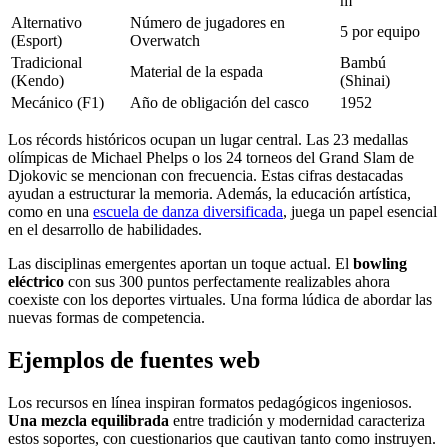
m
Alternativo
Número de jugadores en
5 por equipo
(Esport)
Overwatch
Tradicional
Bambú
Material de la espada
(Kendo)
(Shinai)
Mecánico (F1)
Año de obligación del casco
1952
Los récords históricos ocupan un lugar central. Las 23 medallas
olímpicas de Michael Phelps o los 24 torneos del Grand Slam de
Djokovic se mencionan con frecuencia. Estas cifras destacadas
ayudan a estructurar la memoria. Además, la educación artística,
como en una
escuela de danza diversificada
, juega un papel esencial
en el desarrollo de habilidades.
Las disciplinas emergentes aportan un toque actual. El
bowling
eléctrico
con sus 300 puntos perfectamente realizables ahora
coexiste con los deportes virtuales. Una forma lúdica de abordar las
nuevas formas de competencia.
Ejemplos de fuentes web
Los recursos en línea inspiran formatos pedagógicos ingeniosos.
Una mezcla equilibrada
entre tradición y modernidad caracteriza
estos soportes, con cuestionarios que cautivan tanto como instruyen.