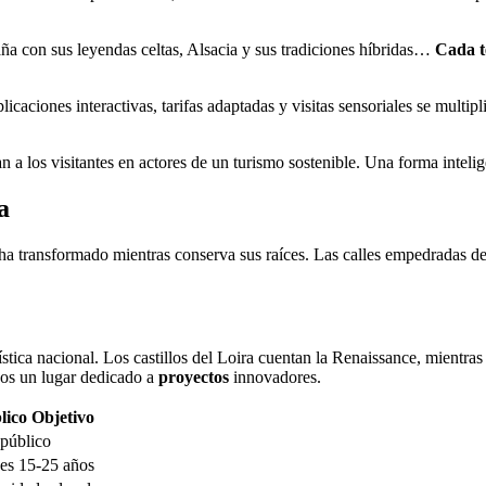
aña con sus leyendas celtas, Alsacia y sus tradiciones híbridas…
Cada te
caciones interactivas, tarifas adaptadas y visitas sensoriales se multip
a los visitantes en actores de un turismo sostenible. Una forma intelige
a
se ha transformado mientras conserva sus raíces. Las calles empedradas d
ística nacional. Los castillos del Loira cuentan la Renaissance, mientr
os un lugar dedicado a
proyectos
innovadores.
lico Objetivo
público
es 15-25 años