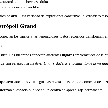
vera/otoño
Jóvenes adultos
ales estacionales
Cinefilos
ntros de
arte
. Esta variedad de expresiones constituye un verdadero teso
metrópoli Grand
conectan los barrios y las generaciones. Estos recorridos transforman e
ca
ística. Los itinerarios conectan diferentes
lugares
emblemáticos de la
c
sde una perspectiva creativa.
Una verdadera renacimiento de la mirada 
mpo
dedicado a las visitas guiadas revela la historia desconocida de la
r
nsforman el espacio público en un
centro
de aprendizaje permanente.