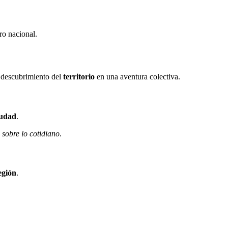
ro nacional.
l descubrimiento del
territorio
en una aventura colectiva.
iudad
.
sobre lo cotidiano
.
egión
.