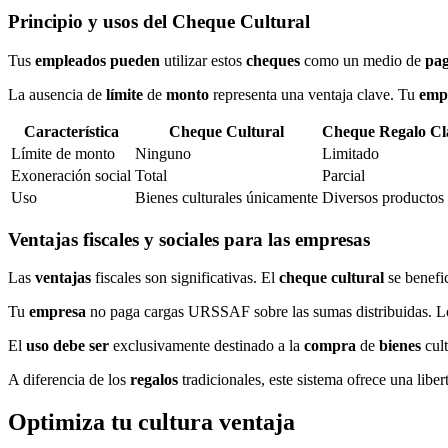
Principio y usos del Cheque Cultural
Tus
empleados pueden
utilizar estos
cheques
como un medio de
pa
La ausencia de
límite
de
monto
representa una ventaja clave. Tu
emp
Característica
Cheque Cultural
Cheque Regalo Cl
Límite de monto
Ninguno
Limitado
Exoneración social
Total
Parcial
Uso
Bienes culturales únicamente
Diversos productos
Ventajas fiscales y sociales para las empresas
Las
ventajas
fiscales son significativas. El
cheque cultural
se benefic
Tu
empresa
no paga cargas URSSAF sobre las sumas distribuidas. Los
El
uso
debe ser
exclusivamente destinado a la
compra
de
bienes
cult
A diferencia de los
regalos
tradicionales, este sistema ofrece una lib
Optimiza tu cultura ventaja