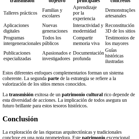
transmisión
objetivo
principales
concretos
Aprendizaje
Familias y
Demonstrações
Talleres prácticos
por la
escolares
artesanales
experiencia
Aplicaciones
Nuevas
Interactividad y
Reconstitución
digitales
generaciones
modernidad
3D de los sitios
Programas
Todos los
Compartir
Testimonios de
intergeneracionales
públicos
memoria viva
los mayores
Guías
Publicaciones
Apasionados e
Documentación
históricas
especializadas
investigadores
profunda
ilustradas
Estos diferentes enfoques complementarios forman un sistema
coherente. La segunda
parte
de la estrategia se refiere a la
valorización de los sitios menos conocidos.
La
transmisión
exitosa de un
patrimonio cultural
rico depende de
esta diversidad de acciones. La implicación de todos asegura un
futuro brillante para estos tesoros históricos.
Conclusión
La exploración de las riquezas arquitectónicas y tradicionales
concluye en una nota prometedora. Este
patrimonio
excepcional