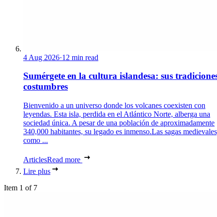
4 Aug 2026
·
12 min read
Sumérgete en la cultura islandesa: sus tradicione
costumbres
Bienvenido a un universo donde los volcanes coexisten con
leyendas. Esta isla, perdida en el Atlántico Norte, alberga una
sociedad única. A pesar de una población de aproximadamente
340,000 habitantes, su legado es inmenso.Las sagas medievales
como ...
Articles
Read more
Lire plus
Item 1 of 7