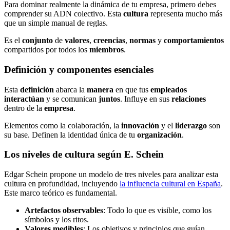
Para dominar realmente la dinámica de tu empresa, primero debes
comprender su ADN colectivo. Esta
cultura
representa mucho más
que un simple manual de reglas.
Es el
conjunto
de
valores
,
creencias
,
normas
y
comportamientos
compartidos por todos los
miembros
.
Definición y componentes esenciales
Esta
definición
abarca la
manera
en que tus
empleados
interactúan
y se comunican
juntos
. Influye en sus
relaciones
dentro de la
empresa
.
Elementos como la colaboración, la
innovación
y el
liderazgo
son
su base. Definen la identidad única de tu
organización
.
Los niveles de cultura según E. Schein
Edgar Schein propone un modelo de tres niveles para analizar esta
cultura en profundidad, incluyendo
la influencia cultural en España
.
Este marco teórico es fundamental.
Artefactos observables
: Todo lo que es visible, como los
símbolos y los ritos.
Valores medibles
: Los objetivos y principios que guían