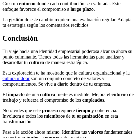
Crea un
entorno
donde cada contribución sea valorada. Este
enfoque favorece el compromiso a
largo plazo
.
La
gestión
de este cambio requiere una evaluación regular. Adapta
tu estrategia según los comentarios recibidos.
Conclusión
Tu viaje hacia una identidad empresarial poderosa alcanza ahora su
punto culminante. Tienes todas las herramientas para analizar y
desarrollar tu
cultura
de manera estratégica.
Esta exploración te ha mostrado que la cultura organizacional y la
cultura indoor
son un conjunto concreto de valores y
comportamientos. Se vive a diario dentro de tu empresa.
El
impacto
de una
cultura
fuerte es medible. Mejora el
entorno
de
trabajo
y refuerza el compromiso de los
empleados
.
No olvides que este
proceso
requiere
tiempo
y coherencia.
Involucra a todos los
miembros
de tu
organización
en esta
transformación.
Pasa a la acción ahora mismo. Identifica tus
valores
fundamentales
y construye
juntos
la
empresa
del mañana.