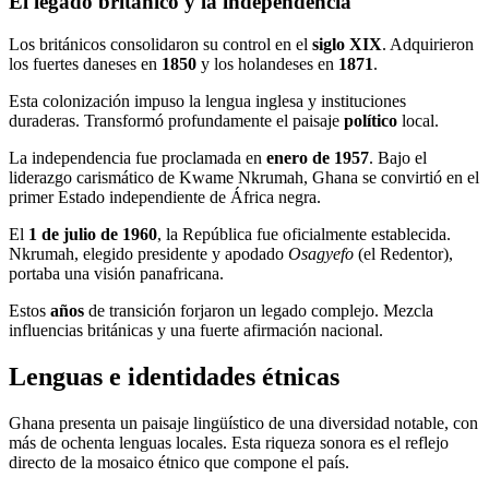
El legado británico y la independencia
Los británicos consolidaron su control en el
siglo XIX
. Adquirieron
los fuertes daneses en
1850
y los holandeses en
1871
.
Esta colonización impuso la lengua inglesa y instituciones
duraderas. Transformó profundamente el paisaje
político
local.
La independencia fue proclamada en
enero de 1957
. Bajo el
liderazgo carismático de Kwame Nkrumah, Ghana se convirtió en el
primer Estado independiente de África negra.
El
1 de julio de 1960
, la República fue oficialmente establecida.
Nkrumah, elegido presidente y apodado
Osagyefo
(el Redentor),
portaba una visión panafricana.
Estos
años
de transición forjaron un legado complejo. Mezcla
influencias británicas y una fuerte afirmación nacional.
Lenguas e identidades étnicas
Ghana presenta un paisaje lingüístico de una diversidad notable, con
más de ochenta lenguas locales. Esta riqueza sonora es el reflejo
directo de la mosaico étnico que compone el país.