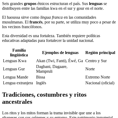
Seis grandes
grupos
étnicos estructuran el país. Sus
lenguas
se
distribuyen entre las familias kwa en el sur y gour en el norte.
El haoussa sirve como
lingua franca
en las comunidades
musulmanas. El
francés
, por su parte, se utiliza muy poco a pesar de
los vecinos francófonos.
Esta diversidad es una fortaleza. También requiere políticas
educativas adaptadas para fortalecer la unidad nacional.
Familia
Ejemplos de lenguas
Región principal
lingüística
Lenguas Kwa
Akan (Twi, Fanti), Éwé, Ga
Centro y Sur
Dagbani, Dagaare,
Lenguas Gur
Norte
Mampruli
Lengua Mande
Bissa
Extremo Norte
Lengua extranjera
Inglés
Nacional (oficial)
Tradiciones, costumbres y ritos
ancestrales
Los ritos y los mitos forman la trama invisible que une a los
ghaneses con sus orígenes y su entorno. Este patrimonio inmaterial