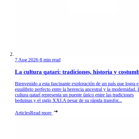
7 Aug 2026
·
8 min read
La cultura qatarí: tradiciones, historia y costum
Bienvenido a esta fascinante exploración de un país que logra e
equilibrio perfecto entre la herencia ancestral y la modernidad. 
cultura qatarí representa un puente único entre las tradiciones
beduinas y el siglo XXI.A pesar de su rápida transfor...
Articles
Read more