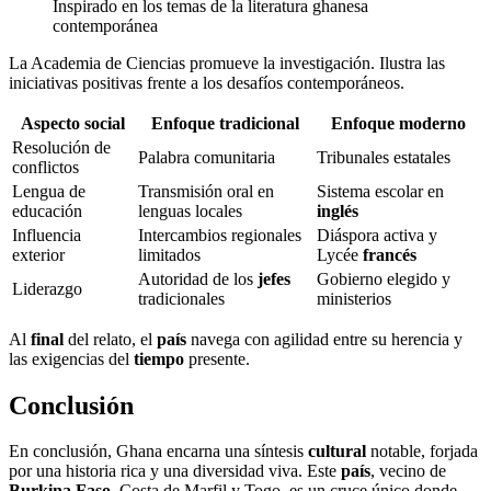
Inspirado en los temas de la literatura ghanesa
contemporánea
La Academia de Ciencias promueve la investigación. Ilustra las
iniciativas positivas frente a los desafíos contemporáneos.
Aspecto social
Enfoque tradicional
Enfoque moderno
Resolución de
Palabra comunitaria
Tribunales estatales
conflictos
Lengua de
Transmisión oral en
Sistema escolar en
educación
lenguas locales
inglés
Influencia
Intercambios regionales
Diáspora activa y
exterior
limitados
Lycée
francés
Autoridad de los
jefes
Gobierno elegido y
Liderazgo
tradicionales
ministerios
Al
final
del relato, el
país
navega con agilidad entre su herencia y
las exigencias del
tiempo
presente.
Conclusión
En conclusión, Ghana encarna una síntesis
cultural
notable, forjada
por una historia rica y una diversidad viva. Este
país
, vecino de
Burkina Faso
, Costa de Marfil y Togo, es un cruce único donde