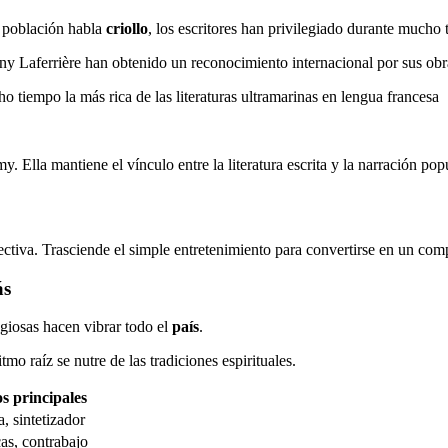
a población habla
criollo
, los escritores han privilegiado durante mucho 
y Laferrière han obtenido un reconocimiento internacional por sus obra
ho tiempo la más rica de las literaturas ultramarinas en lengua francesa
 Ella mantiene el vínculo entre la literatura escrita y la narración popu
tiva. Trasciende el simple entretenimiento para convertirse en un comp
ás
giosas hacen vibrar todo el
país
.
o raíz se nutre de las tradiciones espirituales.
s principales
a, sintetizador
as, contrabajo