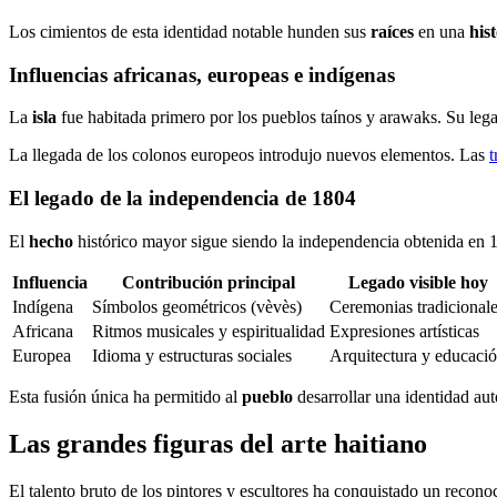
Los cimientos de esta identidad notable hunden sus
raíces
en una
his
Influencias africanas, europeas e indígenas
La
isla
fue habitada primero por los pueblos taínos y arawaks. Su leg
La llegada de los colonos europeos introdujo nuevos elementos. Las
t
El legado de la independencia de 1804
El
hecho
histórico mayor sigue siendo la independencia obtenida en 
Influencia
Contribución principal
Legado visible hoy
Indígena
Símbolos geométricos (vèvès)
Ceremonias tradicional
Africana
Ritmos musicales y espiritualidad
Expresiones artísticas
Europea
Idioma y estructuras sociales
Arquitectura y educaci
Esta fusión única ha permitido al
pueblo
desarrollar una identidad au
Las grandes figuras del arte haitiano
El talento bruto de los pintores y escultores ha conquistado un recono