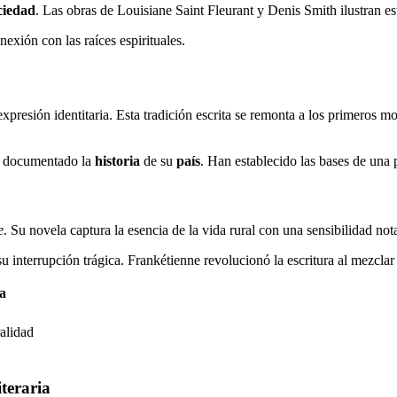
ciedad
. Las obras de Louisiane Saint Fleurant y Denis Smith ilustran est
exión con las raíces espirituales.
expresión identitaria. Esta tradición escrita se remonta a los primeros 
n documentado la
historia
de su
país
. Han establecido las bases de una 
e
. Su novela captura la esencia de la vida rural con una sensibilidad not
u interrupción trágica. Frankétienne revolucionó la escritura al mezclar
a
ralidad
iteraria