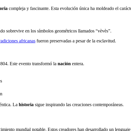
toria
compleja y fascinante. Esta evolución única ha moldeado el carácte
ado sobrevive en los símbolos geométricos llamados “vèvès”.
radiciones africanas
fueron preservadas a pesar de la esclavitud.
1804. Este evento transformó la
nación
entera.
es
ón
téntica. La
historia
sigue inspirando las creaciones contemporáneas.
cimiento mundial notable. Estos creadores han desarrollado un lenguaje 