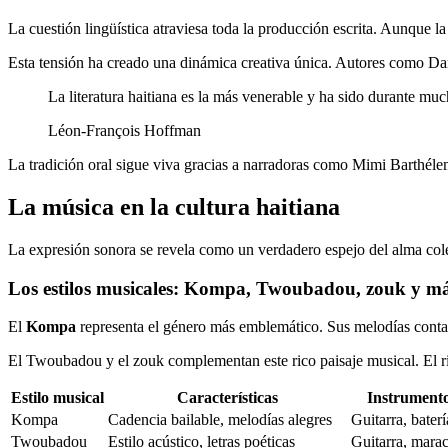
La cuestión lingüística atraviesa toda la producción escrita. Aunque l
Esta tensión ha creado una dinámica creativa única. Autores como Dan
La literatura haitiana es la más venerable y ha sido durante muc
Léon-François Hoffman
La tradición oral sigue viva gracias a narradoras como Mimi Barthélemy.
La música en la cultura haitiana
La expresión sonora se revela como un verdadero espejo del alma colec
Los estilos musicales: Kompa, Twoubadou, zouk y m
El
Kompa
representa el género más emblemático. Sus melodías conta
El Twoubadou y el zouk complementan este rico paisaje musical. El ritm
Estilo musical
Características
Instrumento
Kompa
Cadencia bailable, melodías alegres
Guitarra, baterí
Twoubadou
Estilo acústico, letras poéticas
Guitarra, marac