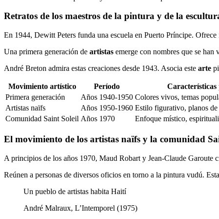
Retratos de los maestros de la pintura y de la escultur
En 1944, Dewitt Peters funda una escuela en Puerto Príncipe. Ofrece m
Una primera generación de
artistas
emerge con nombres que se han vue
André Breton admira estas creaciones desde 1943. Asocia este
arte
pi
Movimiento artístico
Período
Características 
Primera generación
Años 1940-1950
Colores vivos, temas popul
Artistas naïfs
Años 1950-1960
Estilo figurativo, planos de
Comunidad Saint Soleil
Años 1970
Enfoque místico, espiritua
El movimiento de los artistas naïfs y la comunidad Sai
A principios de los años 1970, Maud Robart y Jean-Claude Garoute c
Reúnen a personas de diversos oficios en torno a la pintura vudú. Est
Un pueblo de artistas habita Haití
André Malraux, L’Intemporel (1975)