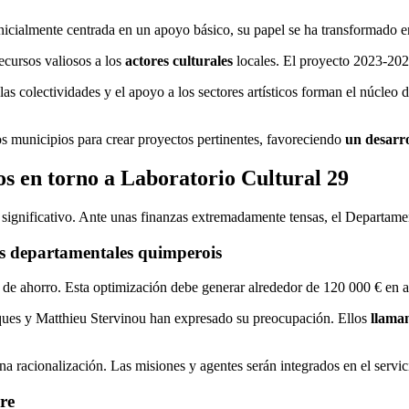
nicialmente centrada en un apoyo básico, su papel se ha transformado 
ecursos valiosos a los
actores culturales
locales. El proyecto 2023-2025
s colectividades y el apoyo a los sectores artísticos forman el núcleo 
os municipios para crear proyectos pertinentes, favoreciendo
un desarr
ros en torno a Laboratorio Cultural 29
cio significativo. Ante unas finanzas extremadamente tensas, el Departa
os departamentales quimperois
de ahorro. Esta optimización debe generar alrededor de 120 000 € en a
ques y Matthieu Stervinou han expresado su preocupación. Ellos
llama
a racionalización. Las misiones y agentes serán integrados en el servic
ère