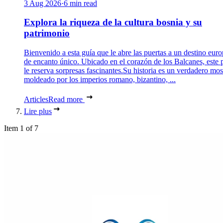
3 Aug 2026
·
6 min read
Explora la riqueza de la cultura bosnia y su
patrimonio
Bienvenido a esta guía que le abre las puertas a un destino eur
de encanto único. Ubicado en el corazón de los Balcanes, este 
le reserva sorpresas fascinantes.Su historia es un verdadero mos
moldeado por los imperios romano, bizantino, ...
Articles
Read more
Lire plus
Item 1 of 7