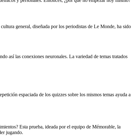
académicos y personales. Entonces, ¿por qué no empezar hoy mismo?
 cultura general, diseñada por los periodistas de Le Monde, ha sido
ando así las conexiones neuronales. La variedad de temas tratados
 repetición espaciada de los quizzes sobre los mismos temas ayuda a
cimientos? Esta prueba, ideada por el equipo de Mémorable, la
der jugando.