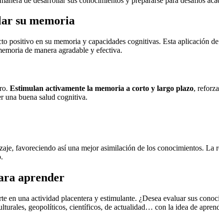
e manera de desarrollar sus conocimientos y prepararse para desafíos 
llar su memoria
cto positivo en su memoria y capacidades cognitivas. Esta aplicación de
memoria de manera agradable y efectiva.
bro.
Estimulan activamente la memoria a corto y largo plazo
, reforz
er una buena salud cognitiva.
dizaje, favoreciendo así una mejor asimilación de los conocimientos. La
.
para aprender
rte en una actividad placentera y estimulante. ¿Desea evaluar sus cono
lturales, geopolíticos, científicos, de actualidad… con la idea de apren