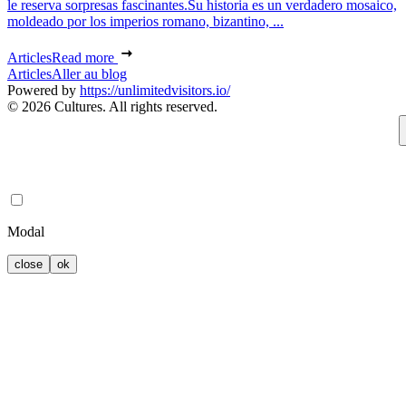
le reserva sorpresas fascinantes.Su historia es un verdadero mosaico,
moldeado por los imperios romano, bizantino, ...
Articles
Read more
Articles
Aller au blog
Powered by
https://unlimitedvisitors.io/
© 2026 Cultures. All rights reserved.
Modal
close
ok