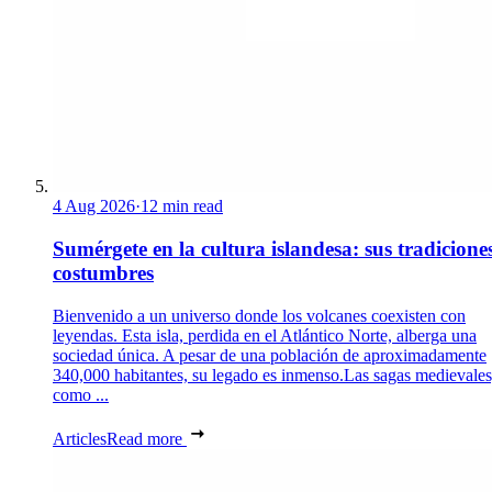
4 Aug 2026
·
12 min read
Sumérgete en la cultura islandesa: sus tradicione
costumbres
Bienvenido a un universo donde los volcanes coexisten con
leyendas. Esta isla, perdida en el Atlántico Norte, alberga una
sociedad única. A pesar de una población de aproximadamente
340,000 habitantes, su legado es inmenso.Las sagas medievales
como ...
Articles
Read more