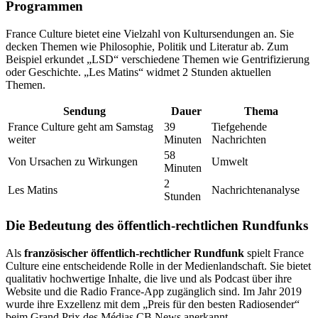
Programmen
France Culture bietet eine Vielzahl von Kultursendungen an. Sie
decken Themen wie Philosophie, Politik und Literatur ab. Zum
Beispiel erkundet „LSD“ verschiedene Themen wie Gentrifizierung
oder Geschichte. „Les Matins“ widmet 2 Stunden aktuellen
Themen.
Sendung
Dauer
Thema
France Culture geht am Samstag
39
Tiefgehende
weiter
Minuten
Nachrichten
58
Von Ursachen zu Wirkungen
Umwelt
Minuten
2
Les Matins
Nachrichtenanalyse
Stunden
Die Bedeutung des öffentlich-rechtlichen Rundfunks
Als
französischer öffentlich-rechtlicher Rundfunk
spielt France
Culture eine entscheidende Rolle in der Medienlandschaft. Sie bietet
qualitativ hochwertige Inhalte, die live und als Podcast über ihre
Website und die Radio France-App zugänglich sind. Im Jahr 2019
wurde ihre Exzellenz mit dem „Preis für den besten Radiosender“
beim Grand Prix des Médias CB News anerkannt.