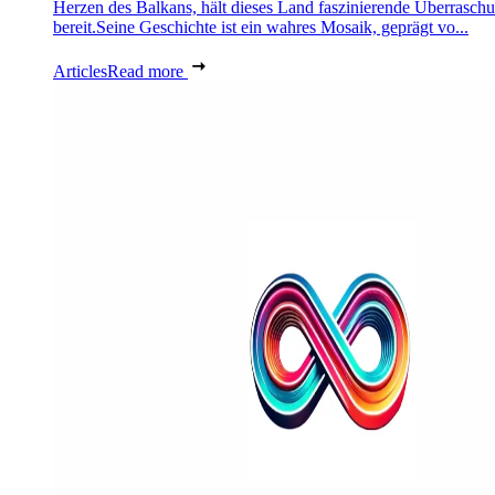
Herzen des Balkans, hält dieses Land faszinierende Überrasch
bereit.Seine Geschichte ist ein wahres Mosaik, geprägt vo...
Articles
Read more