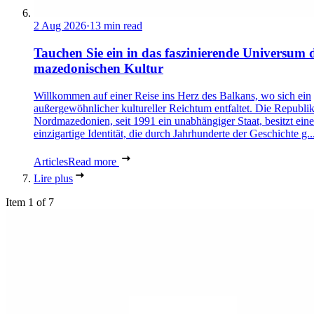
2 Aug 2026
·
13 min read
Tauchen Sie ein in das faszinierende Universum 
mazedonischen Kultur
Willkommen auf einer Reise ins Herz des Balkans, wo sich ein
außergewöhnlicher kultureller Reichtum entfaltet. Die Republi
Nordmazedonien, seit 1991 ein unabhängiger Staat, besitzt eine
einzigartige Identität, die durch Jahrhunderte der Geschichte g..
Articles
Read more
Lire plus
Item 1 of 7