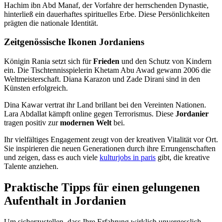
Hachim ibn Abd Manaf, der Vorfahre der herrschenden Dynastie,
hinterließ ein dauerhaftes spirituelles Erbe. Diese Persönlichkeiten
prägten die nationale Identität.
Zeitgenössische Ikonen Jordaniens
Königin Rania setzt sich für
Frieden
und den Schutz von Kindern
ein. Die Tischtennisspielerin Khetam Abu Awad gewann 2006 die
Weltmeisterschaft. Diana Karazon und Zade Dirani sind in den
Künsten erfolgreich.
Dina Kawar vertrat ihr Land brillant bei den Vereinten Nationen.
Lara Abdallat kämpft online gegen Terrorismus. Diese
Jordanier
tragen positiv zur
modernen Welt
bei.
Ihr vielfältiges Engagement zeugt von der kreativen Vitalität vor Ort.
Sie inspirieren die neuen Generationen durch ihre Errungenschaften
und zeigen, dass es auch viele
kulturjobs in paris
gibt, die kreative
Talente anziehen.
Praktische Tipps für einen gelungenen
Aufenthalt in Jordanien
Um sicherzustellen, dass Ihre Erfahrung wirklich unvergesslich