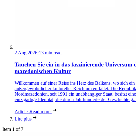
2 Aug 2026
·
13 min read
Tauchen Sie ein in das faszinierende Universum 
mazedonischen Kultur
Willkommen auf einer Reise ins Herz des Balkans, wo sich ein
außergewöhnlicher kultureller Reichtum entfaltet. Die Republi
Nordmazedonien, seit 1991 ein unabhängiger Staat, besitzt eine
einzigartige Identität, die durch Jahrhunderte der Geschichte g..
Articles
Read more
Lire plus
Item 1 of 7