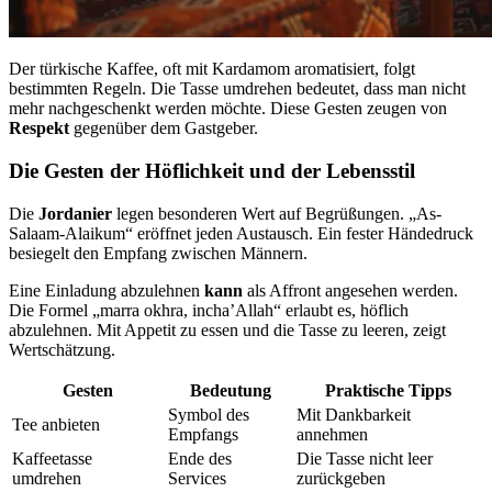
Der türkische Kaffee, oft mit Kardamom aromatisiert, folgt
bestimmten Regeln. Die Tasse umdrehen bedeutet, dass man nicht
mehr nachgeschenkt werden möchte. Diese Gesten zeugen von
Respekt
gegenüber dem Gastgeber.
Die Gesten der Höflichkeit und der Lebensstil
Die
Jordanier
legen besonderen Wert auf Begrüßungen. „As-
Salaam-Alaikum“ eröffnet jeden Austausch. Ein fester Händedruck
besiegelt den Empfang zwischen Männern.
Eine Einladung abzulehnen
kann
als Affront angesehen werden.
Die Formel „marra okhra, incha’Allah“ erlaubt es, höflich
abzulehnen. Mit Appetit zu essen und die Tasse zu leeren, zeigt
Wertschätzung.
Gesten
Bedeutung
Praktische Tipps
Symbol des
Mit Dankbarkeit
Tee anbieten
Empfangs
annehmen
Kaffeetasse
Ende des
Die Tasse nicht leer
umdrehen
Services
zurückgeben