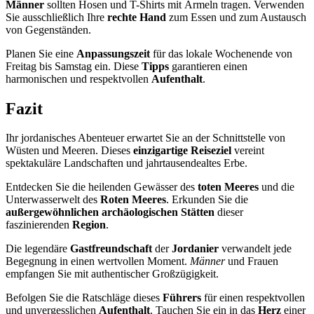
Männer
sollten Hosen und T-Shirts mit Ärmeln tragen. Verwenden
Sie ausschließlich Ihre
rechte Hand
zum Essen und zum Austausch
von Gegenständen.
Planen Sie eine
Anpassungszeit
für das lokale Wochenende von
Freitag bis Samstag ein. Diese
Tipps
garantieren einen
harmonischen und respektvollen
Aufenthalt
.
Fazit
Ihr jordanisches Abenteuer erwartet Sie an der Schnittstelle von
Wüsten und Meeren. Dieses
einzigartige Reiseziel
vereint
spektakuläre Landschaften und jahrtausendealtes Erbe.
Entdecken Sie die heilenden Gewässer des
toten Meeres
und die
Unterwasserwelt des
Roten Meeres
. Erkunden Sie die
außergewöhnlichen archäologischen Stätten
dieser
faszinierenden
Region
.
Die legendäre
Gastfreundschaft
der
Jordanier
verwandelt jede
Begegnung in einen wertvollen Moment.
Männer
und Frauen
empfangen Sie mit authentischer Großzügigkeit.
Befolgen Sie die Ratschläge dieses
Führers
für einen respektvollen
und unvergesslichen
Aufenthalt
. Tauchen Sie ein in das
Herz
einer