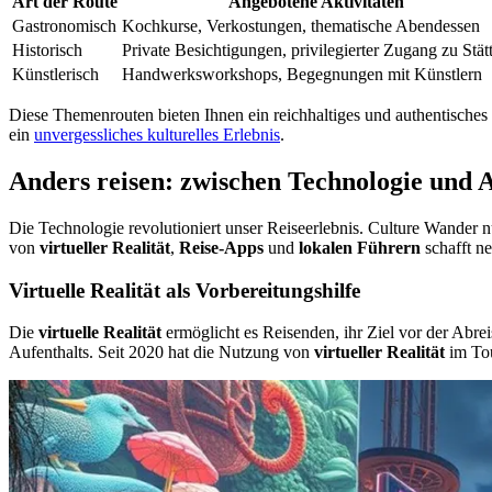
Art der Route
Angebotene Aktivitäten
Gastronomisch
Kochkurse, Verkostungen, thematische Abendessen
Historisch
Private Besichtigungen, privilegierter Zugang zu Stät
Künstlerisch
Handwerksworkshops, Begegnungen mit Künstlern
Diese Themenrouten bieten Ihnen ein reichhaltiges und authentisches 
ein
unvergessliches kulturelles Erlebnis
.
Anders reisen: zwischen Technologie und A
Die Technologie revolutioniert unser Reiseerlebnis. Culture Wander n
von
virtueller Realität
,
Reise-Apps
und
lokalen Führern
schafft ne
Virtuelle Realität als Vorbereitungshilfe
Die
virtuelle Realität
ermöglicht es Reisenden, ihr Ziel vor der Abrei
Aufenthalts. Seit 2020 hat die Nutzung von
virtueller Realität
im To