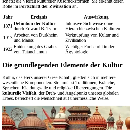
schätzt die Vielfalt kultureller Ausdrucksformen. Sie erkennt deren
Rolle im
Fortschritt der Zivilisation
an.
Jahr
Ereignis
Auswirkung
Definition der Kultur
Inklusive Sichtweise ohne
1871
durch Edward B. Tylor
Hierarchie zwischen Kulturen
Arbeiten von Durkheim
Verknüpfung von Kultur und
1913
und Mauss
Zivilisation
Entdeckung des Grabes
Wichtiger Fortschritt in der
1922
von Tutanchamun
Ägyptologie
Die grundlegenden Elemente der Kultur
Kultur, das Herz unserer Gesellschaft, gliedert sich in mehrere
wesentliche Komponenten. Sie umfasst Traditionen, Bräuche,
Sprachen, Kleidungsstile und religiöse Überzeugungen. Die
kulturelle Vielfalt
, der Dreh- und Angelpunkt unseres globalen
Erbes, bereichert die Menschheit auf unermessliche Weise.