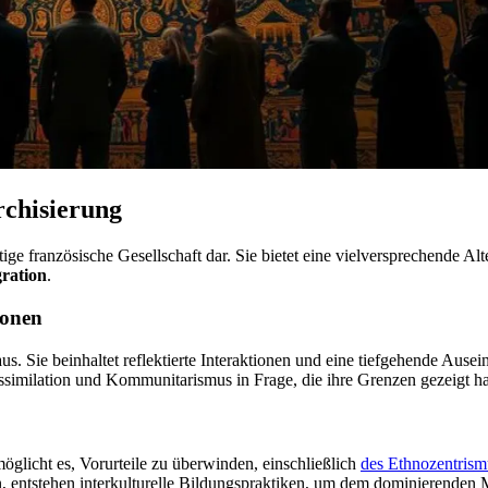
rchisierung
tige französische Gesellschaft dar. Sie bietet eine vielversprechende Al
gration
.
ionen
us. Sie beinhaltet reflektierte Interaktionen und eine tiefgehende Ause
 Assimilation und Kommunitarismus in Frage, die ihre Grenzen gezeigt h
möglicht es, Vorurteile zu überwinden, einschließlich
des Ethnozentrism
pen, entstehen interkulturelle Bildungspraktiken, um dem dominierende