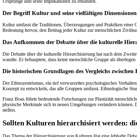
Ursprünge und seine Implikationen zu erkunden.
Der Begriff Kultur und seine vielfältigen Dimensionen
Kultur umfasst die Traditionen, Überzeugungen und Praktiken einer 
Bedeutung hervor, den Beitrag jeder Kultur zur menschlichen Zivilisa
Das Aufkommen der Debatte über die kulturelle Hier
Die Debatte über die kulturelle Hierarchisierung hat nach dem Zweite
wandte. Er behauptete, dass keine menschliche Gruppe als überlegen 
Die historischen Grundlagen des Vergleichs zwischen
Der Ethnozentrismus, ein tief verwurzeltes psychologisches Verhalten
Konzept zu entwickeln, das alle Gruppen umfasst. Ethnologische Stu
Franz Boas führte bedeutende Forschungen zur Plastizität menschlicher
physische Merkmale sich in neuen Umgebungen verändern können. Diese
stellen.
Sollten Kulturen hierarchisiert werden: di
Das Thema der Hierarchisierung von Kulturen löst eine lebhafte Debat