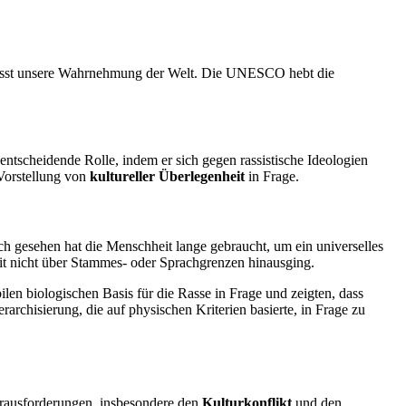
influsst unsere Wahrnehmung der Welt. Die UNESCO hebt die
ntscheidende Rolle, indem er sich gegen rassistische Ideologien
 Vorstellung von
kultureller Überlegenheit
in Frage.
ch gesehen hat die Menschheit lange gebraucht, um ein universelles
it nicht über Stammes- oder Sprachgrenzen hinausging.
ilen biologischen Basis für die Rasse in Frage und zeigten, dass
chisierung, die auf physischen Kriterien basierte, in Frage zu
Herausforderungen, insbesondere den
Kulturkonflikt
und den