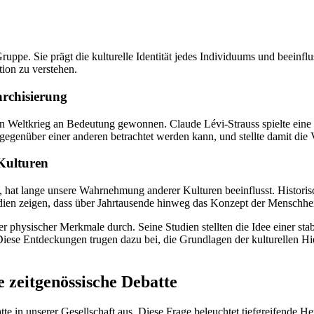
Gruppe. Sie prägt die kulturelle Identität jedes Individuums und bee
tion zu verstehen.
archisierung
n Weltkrieg an Bedeutung gewonnen. Claude Lévi-Strauss spielte eine e
gegenüber einer anderen betrachtet werden kann, und stellte damit die
 Kulturen
, hat lange unsere Wahrnehmung anderer Kulturen beeinflusst. Historis
dien zeigen, dass über Jahrtausende hinweg das Konzept der Menschhe
 physischer Merkmale durch. Seine Studien stellten die Idee einer stab
 Entdeckungen trugen dazu bei, die Grundlagen der kulturellen Hierar
e zeitgenössische Debatte
te in unserer Gesellschaft aus. Diese Frage beleuchtet tiefgreifende 