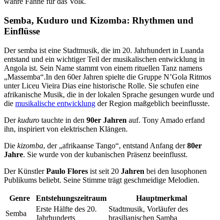
wahre Fahne für das Volk.
Semba, Kuduro und Kizomba: Rhythmen und
Einflüsse
Der semba ist eine Stadtmusik, die im 20. Jahrhundert in Luanda
entstand und ein wichtiger Teil der musikalischen entwicklung in
Angola ist. Sein Name stammt von einem rituellen Tanz namens
„Massemba“.In den 60er Jahren spielte die Gruppe N’Gola Ritmos
unter Liceu Vieira Dias eine historische Rolle. Sie schufen eine
afrikanische Musik, die in der lokalen Sprache gesungen wurde und
die
musikalische entwicklung
der Region maßgeblich beeinflusste.
Der
kuduro
tauchte in den
90er Jahren
auf. Tony Amado erfand
ihn, inspiriert von elektrischen Klängen.
Die
kizomba
, der „afrikaanse Tango“, entstand Anfang der
80er
Jahre
. Sie wurde von der kubanischen Präsenz beeinflusst.
Der Künstler
Paulo Flores
ist seit 20
Jahren
bei den lusophonen
Publikums beliebt. Seine Stimme trägt geschmeidige Melodien.
Genre
Entstehungszeitraum
Hauptmerkmal
Erste Hälfte des 20.
Stadtmusik, Vorläufer des
Semba
Jahrhunderts
brasilianischen Samba