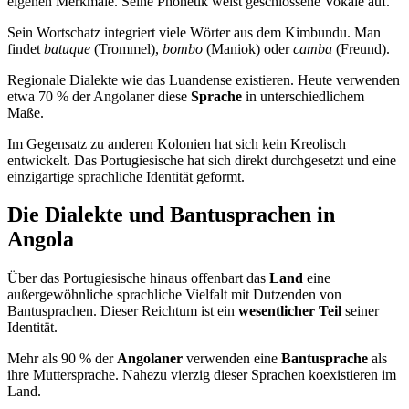
eigenen Merkmale. Seine Phonetik weist geschlossene Vokale auf.
Sein Wortschatz integriert viele Wörter aus dem Kimbundu. Man
findet
batuque
(Trommel),
bombo
(Maniok) oder
camba
(Freund).
Regionale Dialekte wie das Luandense existieren. Heute verwenden
etwa 70 % der Angolaner diese
Sprache
in unterschiedlichem
Maße.
Im Gegensatz zu anderen Kolonien hat sich kein Kreolisch
entwickelt. Das Portugiesische hat sich direkt durchgesetzt und eine
einzigartige sprachliche Identität geformt.
Die Dialekte und Bantusprachen in
Angola
Über das Portugiesische hinaus offenbart das
Land
eine
außergewöhnliche sprachliche Vielfalt mit Dutzenden von
Bantusprachen. Dieser Reichtum ist ein
wesentlicher Teil
seiner
Identität.
Mehr als 90 % der
Angolaner
verwenden eine
Bantusprache
als
ihre Muttersprache. Nahezu vierzig dieser Sprachen koexistieren im
Land.