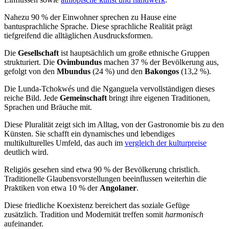
Nahezu 90 % der Einwohner sprechen zu Hause eine
bantusprachliche Sprache. Diese sprachliche Realität prägt
tiefgreifend die alltäglichen Ausdrucksformen.
Die
Gesellschaft
ist hauptsächlich um große ethnische Gruppen
strukturiert. Die
Ovimbundus
machen 37 % der Bevölkerung aus,
gefolgt von den
Mbundus
(24 %) und den
Bakongos
(13,2 %).
Die Lunda-Tchokwés und die Nganguela vervollständigen dieses
reiche Bild. Jede
Gemeinschaft
bringt ihre eigenen Traditionen,
Sprachen und Bräuche mit.
Diese Pluralität zeigt sich im Alltag, von der Gastronomie bis zu den
Künsten. Sie schafft ein dynamisches und lebendiges
multikulturelles Umfeld, das auch im
vergleich der kulturpreise
deutlich wird.
Religiös gesehen sind etwa 90 % der Bevölkerung christlich.
Traditionelle Glaubensvorstellungen beeinflussen weiterhin die
Praktiken von etwa 10 % der
Angolaner
.
Diese friedliche Koexistenz bereichert das soziale Gefüge
zusätzlich. Tradition und Modernität treffen somit
harmonisch
aufeinander.