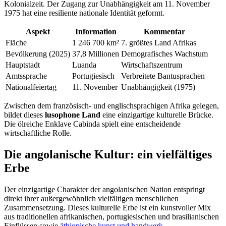
Kolonialzeit. Der Zugang zur Unabhängigkeit am 11. November
1975 hat eine resiliente nationale Identität geformt.
Aspekt
Information
Kommentar
Fläche
1 246 700 km²
7. größtes Land Afrikas
Bevölkerung (2025)
37,8 Millionen
Demografisches Wachstum
Hauptstadt
Luanda
Wirtschaftszentrum
Amtssprache
Portugiesisch
Verbreitete Bantusprachen
Nationalfeiertag
11. November
Unabhängigkeit (1975)
Zwischen dem französisch- und englischsprachigen Afrika gelegen,
bildet dieses
lusophone Land
eine einzigartige kulturelle Brücke.
Die ölreiche Enklave Cabinda spielt eine entscheidende
wirtschaftliche Rolle.
Die angolanische Kultur: ein vielfältiges
Erbe
Der einzigartige Charakter der angolanischen Nation entspringt
direkt ihrer außergewöhnlich vielfältigen menschlichen
Zusammensetzung. Dieses kulturelle Erbe ist ein kunstvoller Mix
aus traditionellen afrikanischen, portugiesischen und brasilianischen
Einflüssen sowie
äthiopische kunst und handwerk
.