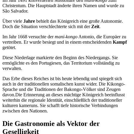
Im Jahr 1491 konvertierten Missionare den
mani-kongo
zum
Christentum. Die Hauptstadt änderte ihren Namen und wurde zu
São Salvador.
Über viele
Jahre
behielt das Königreich eine große Autonomie.
Doch die Situation verschlechterte sich mit der
Zeit
.
Im Jahr 1668 versuchte der
mani-kongo
Antonio, die Europäer zu
vertreiben. Er wurde besiegt und in einem entscheidenden
Kampf
getötet.
Diese Niederlage markierte den Beginn des Niedergangs. Sie
ermöglichte es den Portugiesen, das Territorium vollständig zu
verwalten.
Das Erbe dieses Reiches ist bis heute lebendig und spiegelt sich
auch in der traditionellen somalischen kunst wider. Die Kikongo-
Sprache und die Traditionen der Bakongo-Völker sind Zeugen
davon.Die Erinnerung an dieses mächtige Königreich beeinflusst
weiterhin die regionale Identität, einschließlich der traditioneller
kulturen kameruns. Sie schafft tiefe historische Verbindungen
zwischen den Nationen.
Die Gastronomie als Vektor der
Geselligkeit