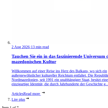
2 Aug 2026
·
13 min read
Tauchen Sie ein in das faszinierende Universum 
mazedonischen Kultur
Willkommen auf einer Reise ins Herz des Balkans, wo sich ein
außergewöhnlicher kultureller Reichtum entfaltet. Die Republi
Nordmazedonien, seit 1991 ein unabhängiger Staat, besitzt eine
einzigartige Identität, die durch Jahrhunderte der Geschichte g..
Articles
Read more
Lire plus
Item 1 of 7