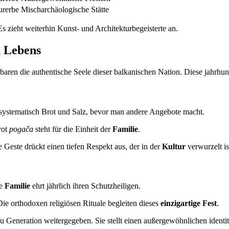
rerbe
Mischarchäologische Stätte
Es zieht weiterhin Kunst- und Architekturbegeisterte an.
n Lebens
nbaren die authentische Seele dieser balkanischen Nation. Diese jahrhun
 systematisch Brot und Salz, bevor man andere Angebote macht.
rot
pogača
steht für die Einheit der
Familie
.
Geste drückt einen tiefen Respekt aus, der in der
Kultur
verwurzelt is
xe
Familie
ehrt jährlich ihren Schutzheiligen.
 Die orthodoxen religiösen Rituale begleiten dieses
einzigartige Fest
.
 Generation weitergegeben. Sie stellt einen außergewöhnlichen identität