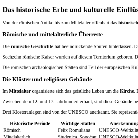
Das historische Erbe und kulturelle Einflü
Von der römischen Antike bis zum Mittelalter offenbart das
historisc
Römische und mittelalterliche Überreste
Die
römische Geschichte
hat beeindruckende Spuren hinterlassen. 
Sechzehn römische Kaiser wurden auf diesem Territorium geboren. D
Die römischen archäologischen Stätten sind Teil der europäischen K
Die Klöster und religiösen Gebäude
Im
Mittelalter
organisierte sich das geistliche Leben um die
Kirche
.
Zwischen dem 12. und 17. Jahrhundert erbaut, sind diese Gebäude be
Drei Klosteranlagen sind von der UNESCO anerkannt. Sie repräsenti
Historische Periode
Wichtige Stätten
Anerkennun
Römisch
Felix Romuliana
UNESCO-Weltkultu
Mittelalterlich
Studenica, Sopoćani
UNESCO-Weltkultu