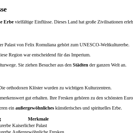
sse
he Erbe
vielfältige Einflüsse. Dieses Land hat große Zivilisationen erleb
Der Palast von Felix Romuliana gehört zum UNESCO-Weltkulturerbe.
iese Region war entscheidend für das Imperium.
ulturwege. Sie ziehen Besucher aus den
Städten
der ganzen Welt an.
 Die orthodoxen Klöster wurden zu wichtigen Kulturzentren.
merkenswert gut erhalten. Ihre Fresken gehören zu den schönsten Euro
eren ein
außergewöhnliches
künstlerisches und spirituelles Erbe.
g
Merkmale
rerbe
Kaiserlicher Palast
rerbe
Außergewöhnliche Fresken