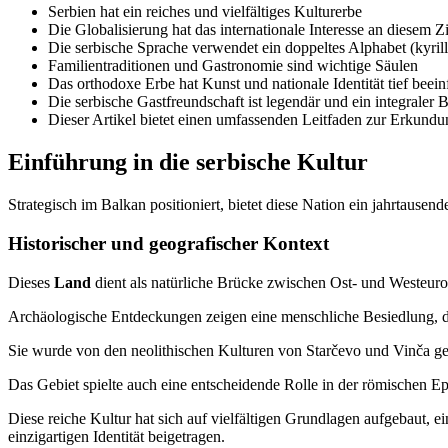
Serbien hat ein reiches und vielfältiges Kulturerbe
Die Globalisierung hat das internationale Interesse an diesem Zi
Die serbische Sprache verwendet ein doppeltes Alphabet (kyrill
Familientraditionen und Gastronomie sind wichtige Säulen
Das orthodoxe Erbe hat Kunst und nationale Identität tief beeinf
Die serbische Gastfreundschaft ist legendär und ein integraler B
Dieser Artikel bietet einen umfassenden Leitfaden zur Erkundun
Einführung in die serbische Kultur
Strategisch im Balkan positioniert, bietet diese Nation ein jahrtausen
Historischer und geografischer Kontext
Dieses
Land
dient als natürliche Brücke zwischen Ost- und Westeurop
Archäologische Entdeckungen zeigen eine menschliche Besiedlung, die 
Sie wurde von den neolithischen Kulturen von Starčevo und Vinča gefo
Das Gebiet spielte auch eine entscheidende Rolle in der römischen Ep
Diese reiche Kultur hat sich auf vielfältigen Grundlagen aufgebaut, e
einzigartigen Identität beigetragen.