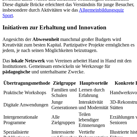
Diese digitale Brücke erleichtert das Verständnis für junge Besucher,
insbesondere durch Aktivitäten wie das
Allgemeinbildungsquiz
Sport
.
Initiativen zur Erhaltung und Innovation
Angesichts der
Abwesenheit
manchmal großer Budgets wird
Kreativität zum besten Kapital. Partizipative Projekte ermöglichen es
jedem, je nach seinen Möglichkeiten beizutragen.
Das
lokale Netzwerk
von Vereinen arbeitet Hand in Hand mit den
Institutionen. Gemeinsam entwickeln sie Werkzeuge für
pädagogische
und unterhaltsame Zwecke.
Übertragungsmethode
Zielgruppe
Hauptvorteile
Konkrete B
Familien und
Lernen durch
Praktische Workshops
Handwerksvo
Schulen
Erfahrung
Junge
Interaktivität
3D-Rekonstru
Digitale Anwendungen
Generationen
und Modernität
Stätten
Teilen
Intergenerationale
Alle
Erzählungen 
lebendiger
Programme
Zielgruppen
Senioren
Erinnerungen
Spezialisierte
Interessierte
Vertiefte
Illustrierte hi