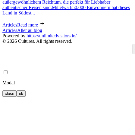
außergewöhnlichem Reichtum, die perfekt für Liebhaber
authentischer Reisen sind.Mit etwa 650.000 Einwohnern hat dieses
Land in Südost...
Articles
Read more
Articles
Aller au blog
Powered by
https://unlimitedvisitors.io/
© 2026 Cultures. All rights reserved.
Modal
close
ok