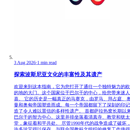
3 Aug 2026
·
1 min read
探索波斯尼亚文化的丰富性及其遗产
欢迎来到这本指南，它为您打开了通往一个独特魅力的欧
的地的大门。这个国家位于巴尔干的中心，给您带来迷人
喜。 它的历史是一幅真正的马赛克，由罗马、拜占庭、
曼和奥匈帝国塑造而成。每一个帝国都留下了深刻的印记
造了令人难以置信的多样性遗产。 首都萨拉热窝长期以
巴尔干的智力中心。这里并排坐落着清真寺、教堂和犹太
堂，象征着和平共处。 尽管1990年代的战争造成了破坏
许多珍宝得以保存。与联合国教科文组织的修复工作使得