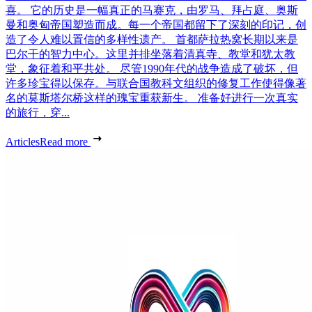
喜。 它的历史是一幅真正的马赛克，由罗马、拜占庭、奥斯
曼和奥匈帝国塑造而成。每一个帝国都留下了深刻的印记，创
造了令人难以置信的多样性遗产。 首都萨拉热窝长期以来是
巴尔干的智力中心。这里并排坐落着清真寺、教堂和犹太教
堂，象征着和平共处。 尽管1990年代的战争造成了破坏，但
许多珍宝得以保存。与联合国教科文组织的修复工作使得像著
名的莫斯塔尔桥这样的瑰宝重获新生。 准备好进行一次真实
的旅行，穿...
Articles
Read more