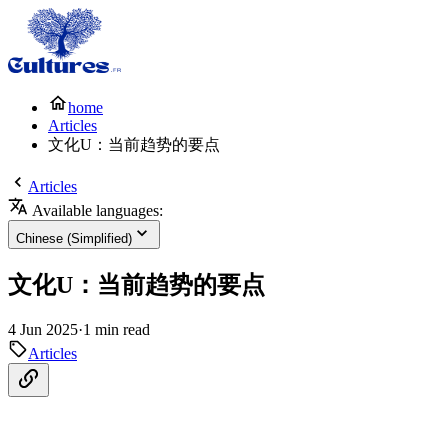
home
Articles
文化U：当前趋势的要点
Articles
Available languages:
Chinese (Simplified)
文化U：当前趋势的要点
4 Jun 2025
·
1 min read
Articles