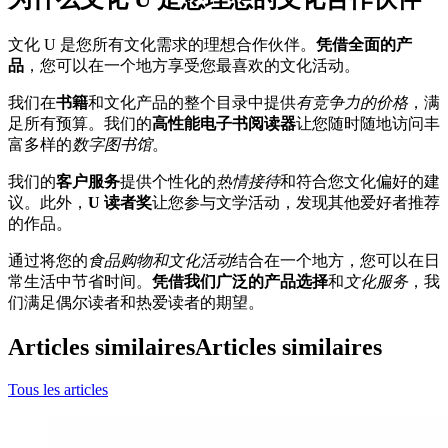
文化 U 是您所有文化需求的理想合作伙伴。
凭借全面的产
品
，您可以在一个地方享受您最喜欢的文化活动。
我们在
书籍
和文化产品的整个目录中提供
有竞争力的价格
，满
足所有预算。我们的
高性能电子书阅读器
让您随时随地访问丰
富多样的
数字图书馆
。
我们的
客户服务
提供个性化的
热情接待
和符合您文化偏好的建
议。此外，
U 读者奖
让您参与文学活动，发现其他爱好者推荐
的作品。
通过将您的
食品购物和文化活动
结合在一个地方，您可以在日
常生活中节省时间。
凭借我们广泛的产品选择
和
文化服务
，我
们满足偶尔读者和热爱读者的期望。
Articles similaires
Articles similaires
Tous les articles