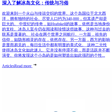
深入了解冰岛文化：传统与习俗
欢迎来到一个火山与传说交织的世界。这个岛国位于北大西
洋，拥有独特的社会。尽管人口约为340,000，但其遗产却是
巨大的。 中世纪的传奇，如Hrafnkell的故事，依然是当地身份
的支柱。冰岛人至今仍在阅读和珍惜这些故事。这种与过去的
联系是显著的。 社会在两个世界之间航行。一方面，祖先的
信仰，如隐形精灵的存在，依然存在。另一方面，西方的影响
是显而易见的，每日生活中都有明显的美式化。 这种二元性
使得冰岛文化如此迷人。它并没有停滞不前，而是活跃并不断
演变。你将发现这个小岛屿是如何塑造出如此强烈的个性...
Articles
Read more