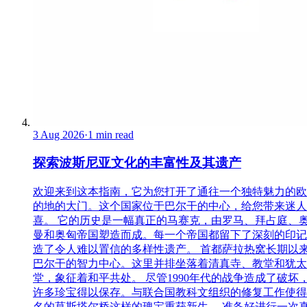
3 Aug 2026
·
1 min read
探索波斯尼亚文化的丰富性及其遗产
欢迎来到这本指南，它为您打开了通往一个独特魅力的欧
的地的大门。这个国家位于巴尔干的中心，给您带来迷人
喜。 它的历史是一幅真正的马赛克，由罗马、拜占庭、
曼和奥匈帝国塑造而成。每一个帝国都留下了深刻的印记
造了令人难以置信的多样性遗产。 首都萨拉热窝长期以
巴尔干的智力中心。这里并排坐落着清真寺、教堂和犹太
堂，象征着和平共处。 尽管1990年代的战争造成了破坏
许多珍宝得以保存。与联合国教科文组织的修复工作使得
名的莫斯塔尔桥这样的瑰宝重获新生。 准备好进行一次