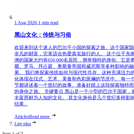
1 Aug 2026
·
1 min read
黑山文化：传统与习俗
欢迎来到这个迷人的巴尔干小国的探索之旅。这个国家隐
非凡的财富，完美适合热爱真实旅行的人。 这个位于东
洲的国家大约有650,000名居民，拥有独特的身份。它是
腊、罗马、拜占庭、奥斯曼帝国和威尼斯等多种影响的融
果。 我们将探索传统如何与现代性共存。这种充满活力
化体现在仪式、艺术、美食和色彩斑斓的节庆中。 每一
节都讲述着一个世纪的故事。准备好踏上这段探索独特而
的身份之旅。 关键要点 黑山是一个小型的巴尔干国家，
丰富而鲜为人知的文化。 其文化身份是几个世纪多样影
结果...
Articles
Read more
Lire plus
Item 1 of 7