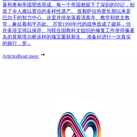
曼和奥匈帝国塑造而成。每一个帝国都留下了深刻的印记，创
造了令人难以置信的多样性遗产。 首都萨拉热窝长期以来是
巴尔干的智力中心。这里并排坐落着清真寺、教堂和犹太教
堂，象征着和平共处。 尽管1990年代的战争造成了破坏，但
许多珍宝得以保存。与联合国教科文组织的修复工作使得像著
名的莫斯塔尔桥这样的瑰宝重获新生。 准备好进行一次真实
的旅行，穿...
Articles
Read more